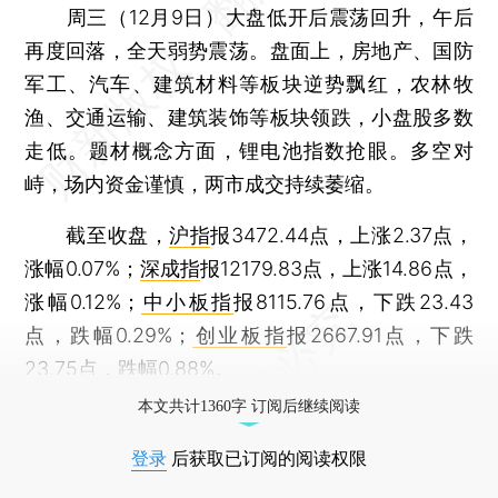
周三（12月9日）大盘低开后震荡回升，午后
再度回落，全天弱势震荡。盘面上，房地产、国防
军工、汽车、建筑材料等板块逆势飘红，农林牧
渔、交通运输、建筑装饰等板块领跌，小盘股多数
走低。题材概念方面，锂电池指数抢眼。多空对
峙，场内资金谨慎，两市成交持续萎缩。
截至收盘，
沪指
报3472.44点，上涨2.37点，
涨幅0.07%；
深成指
报12179.83点，上涨14.86点，
涨幅0.12%；
中小板指
报8115.76点，下跌23.43
点，跌幅0.29%；
创业板指
报2667.91点，下跌
23.75点，跌幅0.88%。
本文共计1360字 订阅后继续阅读
登录
后获取已订阅的阅读权限