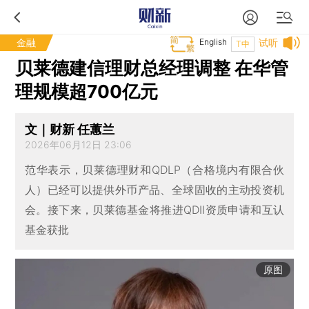
金融
English
试听
T中
贝莱德建信理财总经理调整 在华管
理规模超700亿元
文｜财新 任蕙兰
2026年06月12日 23:06
范华表示，贝莱德理财和QDLP（合格境内有限合伙
人）已经可以提供外币产品、全球固收的主动投资机
会。接下来，贝莱德基金将推进QDII资质申请和互认
基金获批
原图