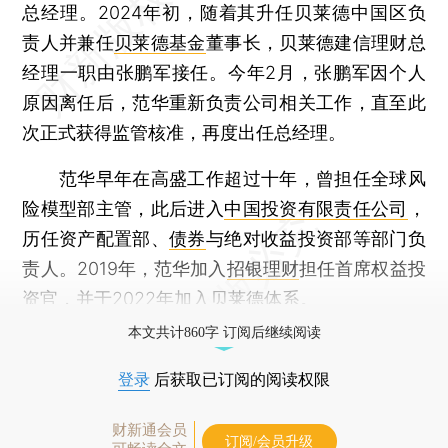
总经理。2024年初，随着其升任贝莱德中国区负
责人并兼任
贝莱德基金
董事长，贝莱德建信理财总
经理一职由张鹏军接任。今年2月，张鹏军因个人
原因离任后，范华重新负责公司相关工作，直至此
次正式获得监管核准，再度出任总经理。
范华早年在高盛工作超过十年，曾担任全球风
险模型部主管，此后进入
中国投资有限责任公司
，
历任资产配置部、
债券
与绝对收益投资部等部门负
责人。2019年，范华加入
招银理财
担任首席权益投
资官，并于2022年加入贝莱德体系。
本文共计860字 订阅后继续阅读
登录
后获取已订阅的阅读权限
财新通会员
订阅/会员升级