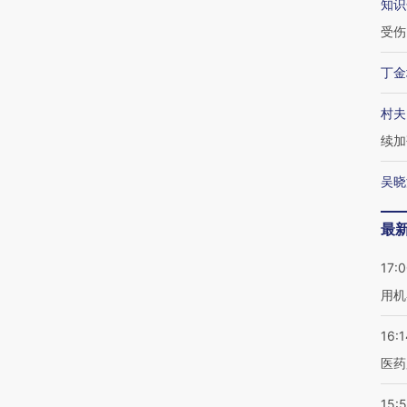
知识
受伤
丁金
村夫
续加
吴晓
最
17:
用机
16:1
医药
15:5