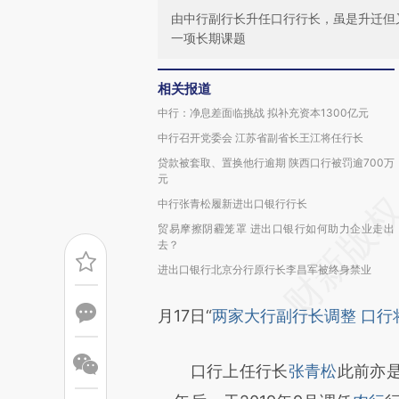
由中行副行长升任口行行长，虽是升迁但
一项长期课题
相关报道
中行：净息差面临挑战 拟补充资本1300亿元
中行召开党委会 江苏省副省长王江将任行长
贷款被套取、置换他行逾期 陕西口行被罚逾700万
元
中行张青松履新进出口银行行长
贸易摩擦阴霾笼罩 进出口银行如何助力企业走出
去？
进出口银行北京分行原行长李昌军被终身禁业
月17日“
两家大行副行长调整 口行
口行上任行长
张青松
此前亦