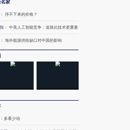
新名家
：
停不下来的价格？
恒
：
中美人工智能竞争：道路比技术更重要
：
海外能源供给缺口对中国的影响
频
”还是“人道危
湖北宜昌局部短时降雨
哈尔滨遭遇短时极端强降
撕裂西班牙
128毫米 紧急转移近
雨 3小时累计雨量超80毫
秘鲁纳斯
4000人
米
13人遇难
客
进第四届链博
【商旅对话】华住集团
：
多看少动
技“链”接产
【特别呈现】寻找100种
CFO：不靠规模取胜，华
【特别呈
有意思的生活方式·第三对
住三大增长引擎是什么？
有意思的