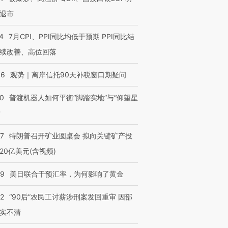
退市
4
7月CPI、PPI同比均低于预期 PPI同比结
续改善、高位回落
46
观势｜离岸信托90天补税窗口期疑问
00
普渡机器人如何平衡“脚踏实地”与“仰望星
？
57
特朗普召开矿业圆桌会 拟向关键矿产投
20亿美元(含视频)
09
美日联合干预汇率，为何影响了黄金
32
“90后”农民工讨薪涉刑案发回重审 因部
实不清