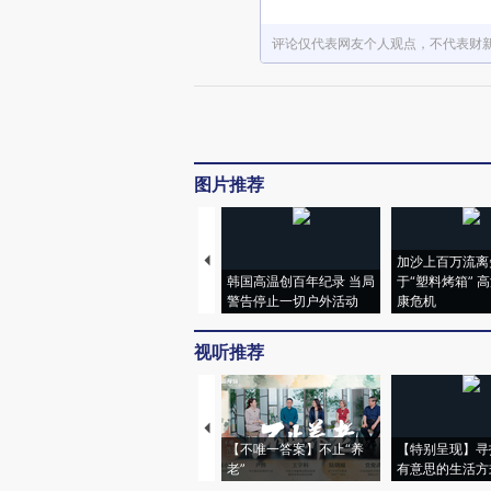
评论仅代表网友个人观点，不代表财
图片推荐
加沙上百万流离
韩国高温创百年纪录 当局
于“塑料烤箱” 
警告停止一切户外活动
康危机
视听推荐
【不唯一答案】不止“养
【特别呈现】寻
老”
有意思的生活方