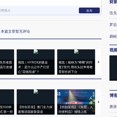
财
新网观点
发布
伍戈
罗志
本篇文章暂无评论
易峘
视
失所者困
视线｜HYROX的吸金
视线｜被称为“蟑螂”的印
视线｜“入侵
高温引发健
术：是什么让中产们甘
度Z世代 用街头抗争将教
机”？难民潮
心“花钱找虐”？
育部长拱下台
飞地休达
博
【推广】走
唐涯
找100种
【特别呈现】澳门全力探
【特别呈现】《东莞，人
会，让数智科
式·第一对
索葡语国家新渠道
间便利店》倾情上线
业