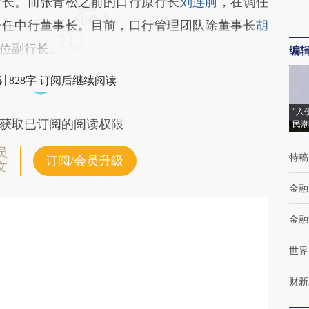
行长。而张青松之前的口行原行长
刘连舸
，在调任
月升任中行董事长。目前，口行管理团队除董事长
胡
位副行长。
编
计828字 订阅后继续阅读
“入
获取已订阅的阅读权限
民潮
员
特稿
订阅/会员升级
文
金融
金融
世界
财新