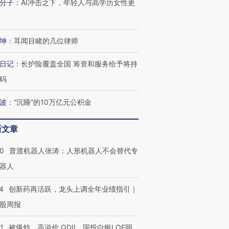
分子
：
AI冲击之下，年轻人与高学历女性更
坤
：
耳闻目睹的几位律师
日记
：
长护险覆盖全国 筹资和服务给予将持
码
波
：
“沉睡”的10万亿元公积金
新文章
00
普渡机器人张涛：人形机器人不会替代专
器人
4
创新药再活跃，龙头上调全年业绩指引｜
股周报
1
被爆炒、高溢价 QDII、国投白银LOF明