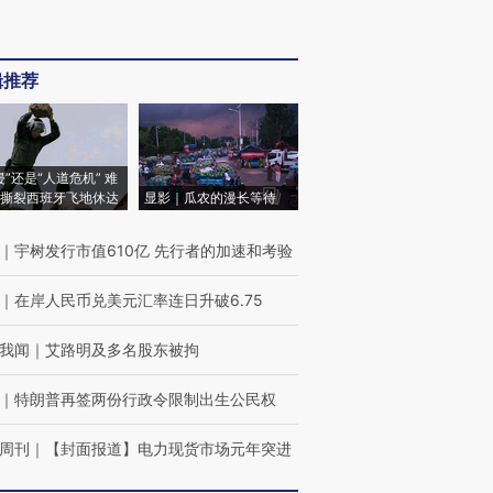
辑推荐
侵”还是“人道危机” 难
撕裂西班牙飞地休达
显影｜瓜农的漫长等待
｜
宇树发行市值610亿 先行者的加速和考验
｜
在岸人民币兑美元汇率连日升破6.75
我闻
｜
艾路明及多名股东被拘
｜
特朗普再签两份行政令限制出生公民权
周刊
｜
【封面报道】电力现货市场元年突进