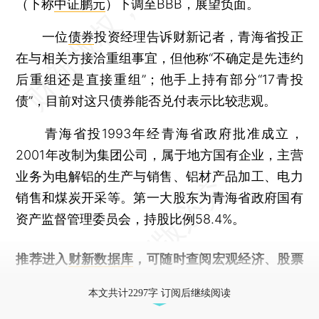
（下称
中证鹏元
）下调至BBB，展望负面。
一位
债券
投资经理告诉财新记者，青海省投正
在与相关方接洽重组事宜，但他称“不确定是先违约
后重组还是直接重组”；他手上持有部分“17青投
债”，目前对这只债券能否兑付表示比较悲观。
青海省投1993年经青海省政府批准成立，
2001年改制为集团公司，属于地方国有企业，主营
业务为电解铝的生产与销售、铝材产品加工、电力
销售和煤炭开采等。第一大股东为青海省政府国有
资产监督管理委员会，持股比例58.4%。
推荐进入
财新数据库
，可随时查阅宏观经济、股票
债券、公司人物，财经信息尽在掌握。
本文共计2297字 订阅后继续阅读