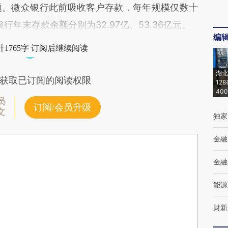
。微众银行此前吸收客户存款，每年规模仅数十
银行年末存款余额分别为32.97亿、53.36亿元。
编
1765字 订阅后继续阅读
湖北
获取已订阅的阅读权限
12
40
员
订阅/会员升级
文
独家
金融
金融
能源
财新