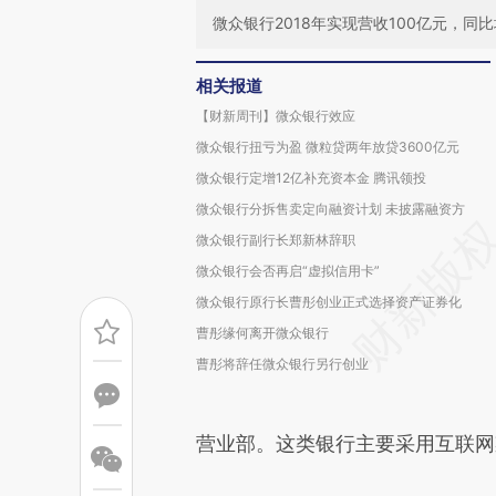
微众银行2018年实现营收100亿元，同比增
相关报道
【财新周刊】微众银行效应
微众银行扭亏为盈 微粒贷两年放贷3600亿元
微众银行定增12亿补充资本金 腾讯领投
微众银行分拆售卖定向融资计划 未披露融资方
微众银行副行长郑新林辞职
微众银行会否再启“虚拟信用卡”
微众银行原行长曹彤创业正式选择资产证券化
曹彤缘何离开微众银行
曹彤将辞任微众银行另行创业
营业部。这类银行主要采用互联网