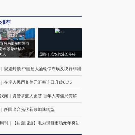
辑推荐
宜昌局部短时降雨
8毫米 紧急转移近
00人
显影｜瓜农的漫长等待
｜
规避封锁 中国超大油轮停靠埃及绕行非洲
｜
在岸人民币兑美元汇率连日升破6.75
我闻
｜
资管掌舵人更替 百年人寿僵局何解
｜
多国出台光伏新政加速转型
周刊
｜
【封面报道】电力现货市场元年突进