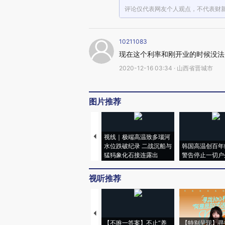
评论仅代表网友个人观点，不代表财
10211083
现在这个利率和刚开业的时候没法
2020-12-16 03:34 · 山西省晋城市
图片推荐
视线｜极端高温致多瑙河
水位跌破纪录 二战沉船与
韩国高温创百年
猛犸象化石接连露出
警告停止一切户
视听推荐
【不唯一答案】不止“养
【特别呈现】寻