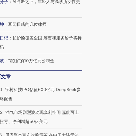
分子
：
AI冲击之下，年轻人与高学历女性更
有意思的生活方式·第三对
住三大增长引擎是什么？
有意思的
坤
：
耳闻目睹的几位律师
日记
：
长护险覆盖全国 筹资和服务给予将持
码
波
：
“沉睡”的10万亿元公积金
新文章
0
宇树科技IPO估值600亿元 DeepSeek参
略配售
22
油气市场剧烈波动现套利空间 嘉能可上
扭亏、净利增超50亿美元
6
贝恩资本宣布收购贡茶 在中国大陆无法