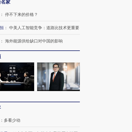
新名家
：
停不下来的价格？
恒
：
中美人工智能竞争：道路比技术更重要
：
海外能源供给缺口对中国的影响
频
OX的吸金
马航飞行员跨国走私7万
视线｜被称为“蟑螂”的印
让中产们甘
粒摇头丸 尿检体内含3种
度Z世代 用街头抗争将教
秘鲁纳斯
”？
毒品
育部长拱下台
13人遇难
客
：
多看少动
进第四届链博
【商旅对话】华住集团
技“链”接产
【特别呈现】寻找100种
CFO：不靠规模取胜，华
【特别呈