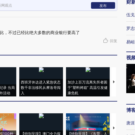
财
新网观点
发布
伍戈
罗志
比，不过已经比绝大多数的商业银行要高了
·
回复
易峘
视
西班牙休达进入紧急状态
加沙上百万流离失所者困
视线｜HYR
纪录 当局
数千非法移民从摩洛哥闯
于“塑料烤箱” 高温引发健
术：是什么
外活动
入
康危机
心“花钱找虐
博
唐涯
【推广】走
找100种
【特别呈现】澳门全力探
【特别呈现】《东莞，人
会，让数智科