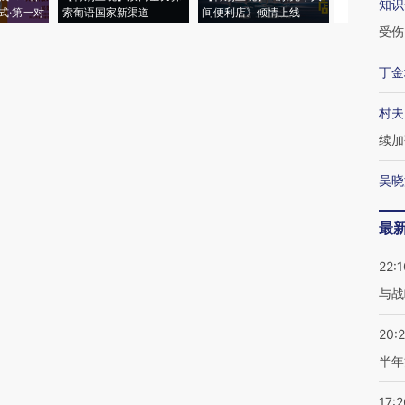
知识
式·第一对
索葡语国家新渠道
间便利店》倾情上线
业
受伤
丁金
村夫
续加
吴晓
最
22:1
与战
20:
半年
17:2