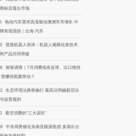
商标后退出市场
6
电动汽车需求高涨驱动澳洲车市增长 中
牌表现强劲｜出海·汽车
00
普渡机器人张涛：机器人规模化靠技术、
和产品共同突破
56
财新调查｜7月消费或有反弹、出口维持
 受哪些因素带动？
42
生态环境法典将施行 最高法明确新旧法
与追责规则
0
看空消费的“三大误区”
59
中东局势催化东南亚能源焦虑 多国出台
新政加速转型