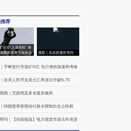
辑推荐
侵”还是“人道危机” 难
撕裂西班牙飞地休达
显影｜瓜农的漫长等待
｜
宇树发行市值610亿 先行者的加速和考验
｜
在岸人民币兑美元汇率连日升破6.75
我闻
｜
艾路明及多名股东被拘
｜
特朗普再签两份行政令限制出生公民权
周刊
｜
【封面报道】电力现货市场元年突进