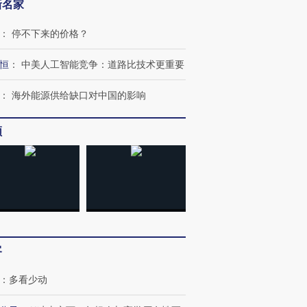
新名家
：
停不下来的价格？
恒
：
中美人工智能竞争：道路比技术更重要
：
海外能源供给缺口对中国的影响
频
跨国走私7万
视线｜被称为“蟑螂”的印
视线｜“入侵”还是“人道危
检体内含3种
度Z世代 用街头抗争将教
机”？难民潮撕裂西班牙
秘鲁纳斯
育部长拱下台
飞地休达
13人遇难
客
进第四届链博
【商旅对话】华住集团
技“链”接产
【特别呈现】寻找100种
CFO：不靠规模取胜，华
【特别呈
有意思的生活方式·第三对
住三大增长引擎是什么？
有意思的
：
多看少动