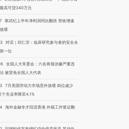
最高可贷340万元
7
寒武纪上半年净利润同比翻倍 营收增速
放缓
53
对话｜邱仁宗：临床研究参与者的安全永
第一位
06
全国人大常委会：六名将领涉嫌严重违
法 被罢免全国人大代表
43
7月美国劳动力市场意外放缓 岗位减少
3万个失业率降至4.1%
14
海外金融专才回流香港 外籍工作签证翻
2
宁德时代宜春锂矿仍处停产状态 其动向