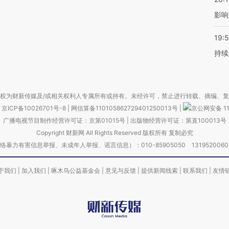
影响
19:5
持续
权为财新传媒及/或相关权利人专属所有或持有。未经许可，禁止进行转载、摘编、
京ICP备10026701号-8
|
网信算备110105862729401250013号
|
京公网安备 11
广播电视节目制作经营许可证：京第01015号
|
出版物经营许可证：第直100013号
Copyright 财新网 All Rights Reserved 版权所有 复制必究
害信息举报、未成年人举报、谣言信息）：010-85905050 13195200605 举报邮
于我们
|
加入我们
|
啄木鸟公益基金会
|
意见与反馈
|
提供新闻线索
|
联系我们
|
友情