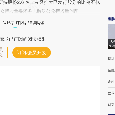
东所持股份2.61%，占经扩大已发行股分的比例不低
公众持股量要求并已解决公众持股量问题。
编
2416字 订阅后继续阅读
获取已订阅的阅读权限
“入
民潮
员
订阅/会员升级
文
特稿
金融
金融
世界
财新