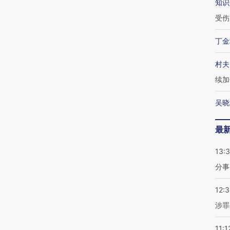
知识
受伤
丁金
村夫
续加
吴晓
最
13:
分事
12:
涉罪
11:1