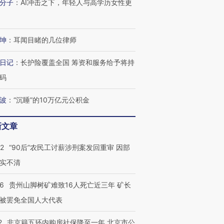
分子
：
AI冲击之下，年轻人与高学历女性更
坤
：
耳闻目睹的几位律师
日记
：
长护险覆盖全国 筹资和服务给予将持
码
波
：
“沉睡”的10万亿元公积金
新文章
32
“90后”农民工讨薪涉刑案发回重审 因部
实不清
36
贵州山脚树矿难致16人死亡近三年 矿长
被罢免全国人大代表
2
非京籍五环内购房社保降至一年 北京市公