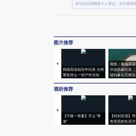
评论仅代表网友个人观点，不代表财
图片推荐
视线｜极端高温
韩国高温创百年纪录 当局
水位跌破纪录 
警告停止一切户外活动
猛犸象化石接连
视听推荐
【不唯一答案】不止“养
【特别呈现】寻
老”
有意思的生活方