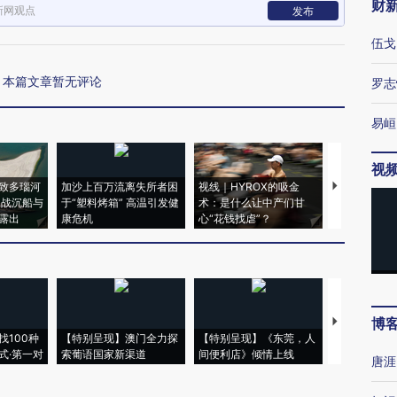
财
新网观点
发布
伍戈
本篇文章暂无评论
罗志
易峘
视
致多瑙河
加沙上百万流离失所者困
视线｜HYROX的吸金
马航飞行员
二战沉船与
于“塑料烤箱” 高温引发健
术：是什么让中产们甘
粒摇头丸 尿
露出
康危机
心“花钱找虐”？
毒品
博
【推广】走
找100种
【特别呈现】澳门全力探
【特别呈现】《东莞，人
会，让数智科
式·第一对
索葡语国家新渠道
间便利店》倾情上线
业
唐涯