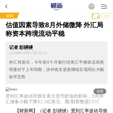
金融
T中
估值因素导致8月外储微降 外汇局
称资本跨境流动平稳
记者 彭骎骎
2018年09月07日 19:22
外汇局表示，今年前8个月银行结售汇平衡状况依然
明显好于上年同期，涉外收支逆差继续呈现同比大幅
收窄态势
原图
受到汇率波动导致非美元货币贬值的影响，8月外
汇储备小幅下降82.3亿美元。图/财新数据CEIC
【财新网】（记者 彭骎骎）
受到汇率波动导致