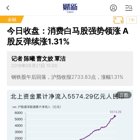
金融
T中
今日收盘：消费白马股强势领涨 A
股反弹续涨1.31%
记者 陈曦 曹文姣 覃洁
2018年08月21日 15:00
钢铁股午后回落，沪指收报2733.83点，涨幅1.31%
原图