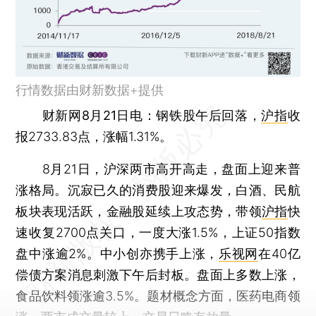
行情数据由财新数据+提供
财新网8月21日电
：钢铁股午后回落，
沪指
收
报2733.83点，涨幅1.31%。
8月21日，沪深两市高开高走，盘面上迎来普
涨格局。沉寂已久的消费股迎来爆发，白酒、民航
板块表现活跃，金融股延续上攻态势，带领
沪指
快
速收复2700点关口，一度大涨1.5%，上证50指数
盘中涨逾2%。中小创亦携手上涨，
乐视网
在40亿
偿债方案消息刺激下午后封板。盘面上多数上涨，
食品饮料领涨逾3.5%。题材概念方面，医药电商领