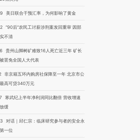
09
美日联合干预汇率，为何影响了黄金
32
“90后”农民工讨薪涉刑案发回重审 因部
实不清
36
贵州山脚树矿难致16人死亡近三年 矿长
被罢免全国人大代表
2
非京籍五环内购房社保降至一年 北京市公
最高可贷340万元
7
寒武纪上半年净利润同比翻倍 营收增速
放缓
53
对话｜邱仁宗：临床研究参与者的安全永
第一位