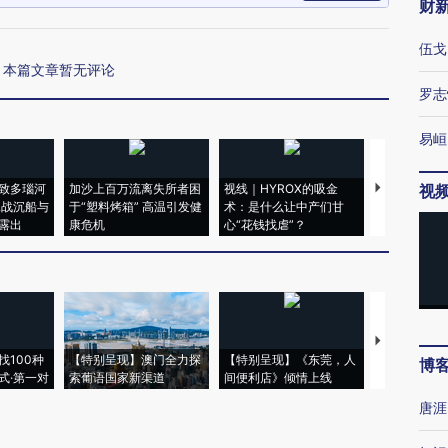
财
伍戈
本篇文章暂无评论
罗志
易峘
致多瑙河
加沙上百万流离失所者困
视线｜HYROX的吸金
马航飞行员
视
二战沉船与
于“塑料烤箱” 高温引发健
术：是什么让中产们甘
粒摇头丸 尿
露出
康危机
心“花钱找虐”？
毒品
【推广】走
找100种
【特别呈现】澳门全力探
【特别呈现】《东莞，人
会，让数智科
博
式·第一对
索葡语国家新渠道
间便利店》倾情上线
业
唐涯