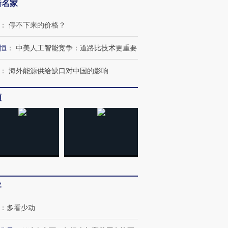
新名家
：
停不下来的价格？
恒
：
中美人工智能竞争：道路比技术更重要
：
海外能源供给缺口对中国的影响
跨国走私7万
频
视线｜被称为“蟑螂”的印
视线｜“入侵”还是“人道危
检体内含3种
度Z世代 用街头抗争将教
机”？难民潮撕裂西班牙
秘鲁纳斯
育部长拱下台
飞地休达
13人遇难
进第四届链博
【商旅对话】华住集团
技“链”接产
【特别呈现】寻找100种
CFO：不靠规模取胜，华
【特别呈
客
有意思的生活方式·第三对
住三大增长引擎是什么？
有意思的
：
多看少动