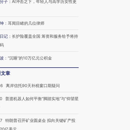
分子
：
AI冲击之下，年轻人与高学历女性更
坤
：
耳闻目睹的几位律师
日记
：
长护险覆盖全国 筹资和服务给予将持
码
波
：
“沉睡”的10万亿元公积金
新文章
46
离岸信托90天补税窗口期疑问
00
普渡机器人如何平衡“脚踏实地”与“仰望星
？
57
特朗普召开矿业圆桌会 拟向关键矿产投
20亿美元