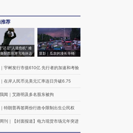
辑推荐
侵”还是“人道危机” 难
撕裂西班牙飞地休达
显影｜瓜农的漫长等待
｜
宇树发行市值610亿 先行者的加速和考验
｜
在岸人民币兑美元汇率连日升破6.75
我闻
｜
艾路明及多名股东被拘
｜
特朗普再签两份行政令限制出生公民权
周刊
｜
【封面报道】电力现货市场元年突进