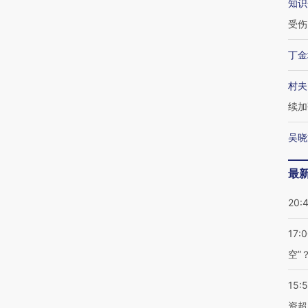
知识
受伤
丁金
村夫
续加
吴晓
最
20:
17:
空”
15:
资超