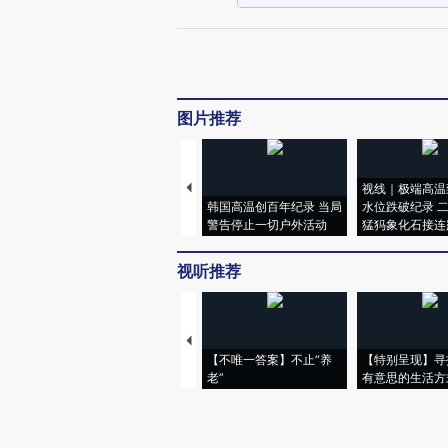
图片推荐
视线｜极端高温
韩国高温创百年纪录 当局
水位跌破纪录 
警告停止一切户外活动
猛犸象化石接连
视听推荐
【不唯一答案】不止“养
【特别呈现】寻
老”
有意思的生活方