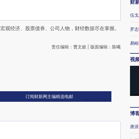
财
伍戈
阅宏观经济、股票债券、公司人物，财经数据尽在掌握。
罗志
易峘
责任编辑：曹文姣 | 版面编辑：陈曦
视
订阅财新网主编精选电邮
博
唐涯