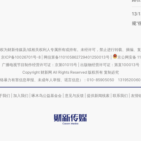
13:1
规”
权为财新传媒及/或相关权利人专属所有或持有。未经许可，禁止进行转载、摘编、
京ICP备10026701号-8
|
网信算备110105862729401250013号
|
京公网安备 11
广播电视节目制作经营许可证：京第01015号
|
出版物经营许可证：第直100013号
Copyright 财新网 All Rights Reserved 版权所有 复制必究
害信息举报、未成年人举报、谣言信息）：010-85905050 13195200605 举报邮
于我们
|
加入我们
|
啄木鸟公益基金会
|
意见与反馈
|
提供新闻线索
|
联系我们
|
友情