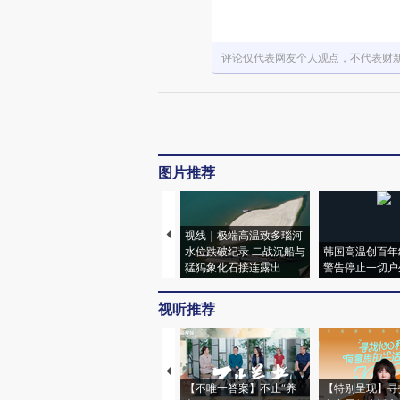
评论仅代表网友个人观点，不代表财
图片推荐
视线｜极端高温致多瑙河
水位跌破纪录 二战沉船与
韩国高温创百年
猛犸象化石接连露出
警告停止一切户
视听推荐
【不唯一答案】不止“养
【特别呈现】寻