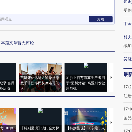
知识
受伤
新网观点
发布
丁金
村夫
本篇文章暂无评论
续加
吴晓
最
西班牙休达进入紧急状态
加沙上百万流离失所者困
马航飞行员
纪录 当局
数千非法移民从摩洛哥闯
于“塑料烤箱” 高温引发健
粒摇头丸 尿
17:2
外活动
入
康危机
毒品
注册
17:1
国品
【推广】走
找100种
【特别呈现】澳门全力探
【特别呈现】《东莞，人
会，让数智科
17: