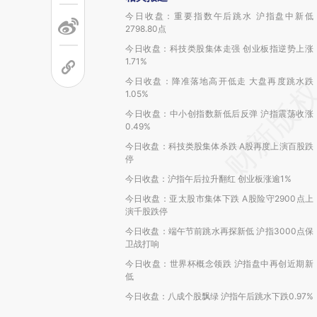
今日收盘：重要指数午后跳水 沪指盘中新低
2798.80点
今日收盘：科技类股集体走强 创业板指逆势上涨
1.71%
今日收盘：降准落地高开低走 大盘再度跳水跌
1.05%
今日收盘：中小创指数新低后反弹 沪指震荡收涨
0.49%
今日收盘：科技类股集体杀跌 A股再度上演百股跌
停
今日收盘：沪指午后拉升翻红 创业板涨逾1%
今日收盘：亚太股市集体下跌 A股险守2900点上
演千股跌停
今日收盘：端午节前跳水再探新低 沪指3000点保
卫战打响
今日收盘：世界杯概念领跌 沪指盘中再创近期新
低
今日收盘：八成个股飘绿 沪指午后跳水下跌0.97%