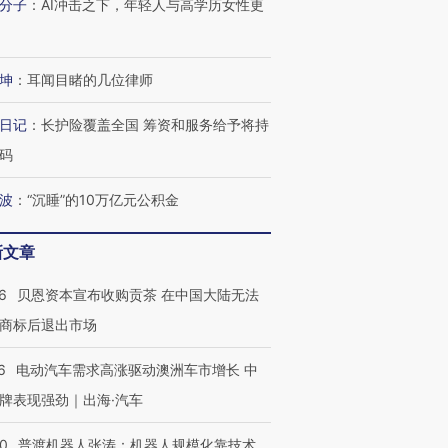
分子
：
AI冲击之下，年轻人与高学历女性更
坤
：
耳闻目睹的几位律师
日记
：
长护险覆盖全国 筹资和服务给予将持
码
波
：
“沉睡”的10万亿元公积金
新文章
跨国走私7万
视线｜HYROX的吸金
视线｜被
检体内含3种
术：是什么让中产们甘
泽连斯基密集出访美英 索
度Z世代
6
贝恩资本宣布收购贡茶 在中国大陆无法
心“花钱找虐”？
要防空导弹“救急”
育部长拱
商标后退出市场
6
电动汽车需求高涨驱动澳洲车市增长 中
牌表现强劲｜出海·汽车
进第四届链博
【商旅对话】华住集团
技“链”接产
【特别呈现】寻找100种
CFO：不靠规模取胜，华
【特别呈
00
普渡机器人张涛：机器人规模化靠技术、