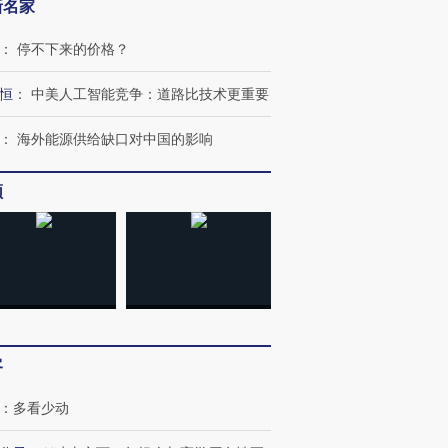
新名家
：
停不下来的价格？
恒
：
中美人工智能竞争：道路比技术更重要
：
海外能源供给缺口对中国的影响
频
客
：
多看少动