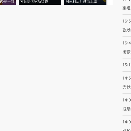
式·第一对
索葡语国家新渠道
间便利店》倾情上线
业
渠道
16:
强劲
16:
衔接
15:1
14:
光伏
14:
撬动
14:0
路径