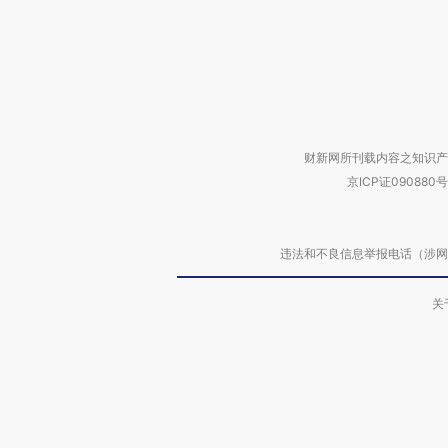
财新网所刊载内容之知识产
京ICP证090880号
违法和不良信息举报电话（涉网络暴力有
关