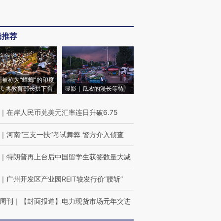
辑推荐
|被称为“蟑螂”的印度
代 将教育部长拱下台
显影｜瓜农的漫长等待
｜
在岸人民币兑美元汇率连日升破6.75
｜
河南“三支一扶”考试舞弊 警方介入侦查
｜
特朗普再上台后中国留学生获签数量大减
｜
广州开发区产业园REIT较发行价“腰斩”
周刊
｜
【封面报道】电力现货市场元年突进