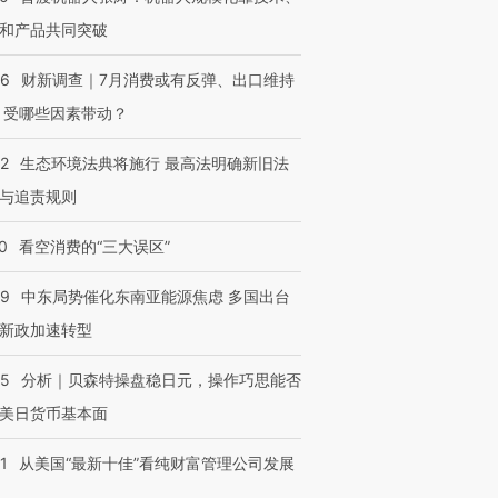
有意思的生活方式·第三对
住三大增长引擎是什么？
有意思的
和产品共同突破
56
财新调查｜7月消费或有反弹、出口维持
 受哪些因素带动？
42
生态环境法典将施行 最高法明确新旧法
与追责规则
0
看空消费的“三大误区”
59
中东局势催化东南亚能源焦虑 多国出台
新政加速转型
05
分析｜贝森特操盘稳日元，操作巧思能否
美日货币基本面
1
从美国“最新十佳”看纯财富管理公司发展