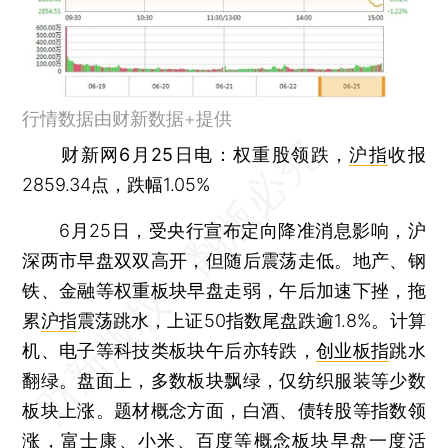
行情数据由财新数据+提供
财新网6月25日电
：权重股领跌，
沪指
收报
2859.34点，跌幅1.05%
6月25日，受央行宣布定向降准消息影响，沪
深两市早盘双双高开，但随后震荡走低。地产、钢
铁、金融等权重板块早盘走弱，午后加速下挫，拖
累
沪指
震荡跳水，上证50指数尾盘跌逾1.8%。计算
机、电子等科技类板块午后亦转跌，
创业板指
跳水
翻绿。盘面上，多数板块飘绿，仅纺织服装等少数
板块上涨。题材概念方面，白酒、债转股等指数领
涨，
富士康
、
小米
、
百度
等概念板块早盘一度活