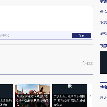
财
伍戈
罗志
易峘
新网观点
发布
视
·
回复
博
西班牙休达进入紧急状态
加沙上百万流离失所者困
视线｜HYR
唐涯
纪录 当局
数千非法移民从摩洛哥闯
于“塑料烤箱” 高温引发健
术：是什么
外活动
入
康危机
心“花钱找虐