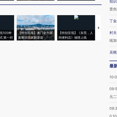
知识
受伤
丁金
【推广】走
村夫
找100种
【特别呈现】澳门全力探
【特别呈现】《东莞，人
会，让数智科
式·第一对
索葡语国家新渠道
间便利店》倾情上线
业
续加
吴晓
最
10:
09:
元二
09:
0.1