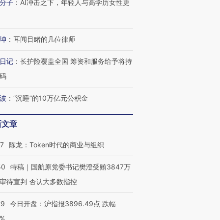
分子
：
AI冲击之下，年轻人与高学历女性更
坤
：
耳闻目睹的几位律师
进第四届链博
【商旅对话】华住集团
日记
：
长护险覆盖全国 筹资和服务给予将持
技“链”接产
【特别呈现】寻找100种
CFO：不靠规模取胜，华
【特别呈
有意思的生活方式·第三对
住三大增长引擎是什么？
有意思的
码
波
：
“沉睡”的10万亿元公积金
新文章
07
陈龙：Token时代的商业与组织
50
特稿｜国航原党委书记樊澄受贿3847万
审待宣判 否认大多数指控
29
今日开盘：沪指报3896.49点 跌幅
0%