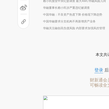
赖小民接受中央纪委调查 最大AMC华融风险几何
华融董事长赖小民涉严重违纪被调查
中国华融：不良资产热度下降 价格现下降趋势
中国华融要求分支机构不再新增房产业务
华融关注融创高负债风险 内部要求加强风控管理
本文共计
登录
后
财新通会
可畅读全