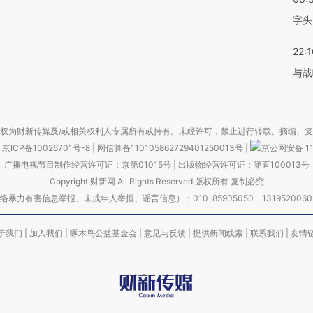
字头
22:1
与战
权为财新传媒及/或相关权利人专属所有或持有。未经许可，禁止进行转载、摘编、
京ICP备10026701号-8
|
网信算备110105862729401250013号
|
京公网安备 11
广播电视节目制作经营许可证：京第01015号
|
出版物经营许可证：第直100013号
Copyright 财新网 All Rights Reserved 版权所有 复制必究
害信息举报、未成年人举报、谣言信息）：010-85905050 13195200605 举报邮
于我们
|
加入我们
|
啄木鸟公益基金会
|
意见与反馈
|
提供新闻线索
|
联系我们
|
友情