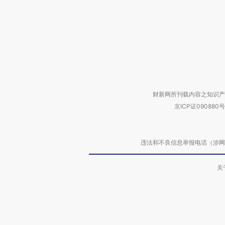
财新网所刊载内容之知识产
京ICP证090880号
违法和不良信息举报电话（涉网络暴力有
关