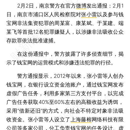
2月2日，南京警方在官方
微博
发出通报：2月1
日，南京市浦口区人民检察院对
张小雷
以及参与钱
宝网非法集资犯罪的周某富、康某斌、于某建、端
某飞等首批12名犯罪嫌疑人，以涉嫌非法吸收公众
存款罪依法批准逮捕。
在这份通报中，警方披露了许多侦查细节，揭
示了钱宝网的运营模式和涉嫌违法犯罪的行径。
警方通报显示，2012年以来，张小雷等人创办
钱宝网，在银行设立资金池账户，通过钱宝网发布
虚假广告任务，利用多家第三方支付平台，以完成
广告任务获取40%至60%左右的高额收益为诱饵，
采用“借新还旧”的方式，向社会不特定对象非法吸
收资金。张小雷等人设立了
上海藤榕
网络科技有限
公司等多家公司，分工负责钱宝网的任务设计、虚