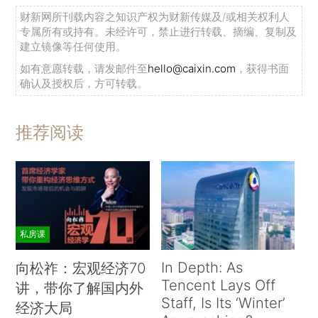
财新网所刊载内容之知识产权为财新传媒及/或相关权利人
专属所有或持有。未经许可，禁止进行转载、摘编、复制及
建立镜像等任何使用。
如有意愿转载，请发邮件至
hello@caixin.com
，获得书面
确认及授权后，方可转载。
推荐阅读
私房课
In Depth: As
向松祚：宏观经济70
Tencent Lays Off
讲，带你了解国内外
Staff, Is Its ‘Winter’
经济大局