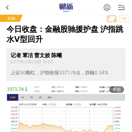
金融
T中
今日收盘：金融股驰援护盘 沪指跳
水V型回升
记者 覃洁 曹文姣 陈曦
2017年11月03日 15:00
上证50翻红，沪指收报3371.74点，跌幅0.34%
原图