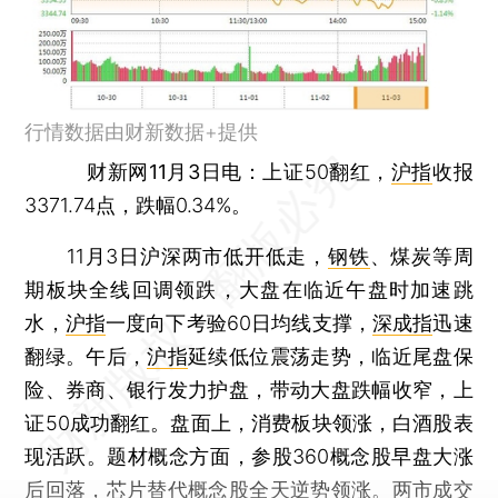
行情数据由财新数据+提供
财新网11月3日电
：上证50翻红，
沪指
收报
3371.74点，跌幅0.34%。
11月3日沪深两市低开低走，
钢铁
、煤炭等周
期板块全线回调领跌，大盘在临近午盘时加速跳
水，
沪指
一度向下考验60日均线支撑，
深成指
迅速
翻绿。午后，
沪指
延续低位震荡走势，临近尾盘保
险、券商、银行发力护盘，带动大盘跌幅收窄，上
证50成功翻红。盘面上，消费板块领涨，白酒股表
现活跃。题材概念方面，参股360概念股早盘大涨
后回落，芯片替代概念股全天逆势领涨。两市成交