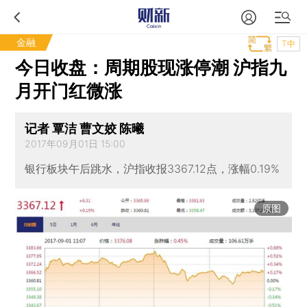
金融
T中
今日收盘：周期股现涨停潮 沪指九
月开门红微涨
记者 覃洁 曹文姣 陈曦
2017年09月01日 15:00
银行板块午后跳水，沪指收报3367.12点，涨幅0.19%
原图