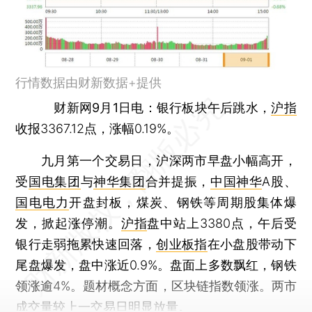
行情数据由财新数据+提供
财新网9月1日电：
银行板块午后跳水，
沪指
收报3367.12点，涨幅0.19%。
九月第一个交易日，沪深两市早盘小幅高开，
受
国电集团
与
神华集团
合并提振，
中国神华
A股、
国电电力
开盘封板，煤炭、钢铁等周期股集体爆
发，掀起涨停潮。
沪指
盘中站上3380点，午后受
银行走弱拖累快速回落，
创业板指
在小盘股带动下
尾盘爆发，盘中涨近0.9%。盘面上多数飘红，钢铁
领涨逾4%。题材概念方面，区块链指数领涨。两市
成交量较上一交易日明显放量。