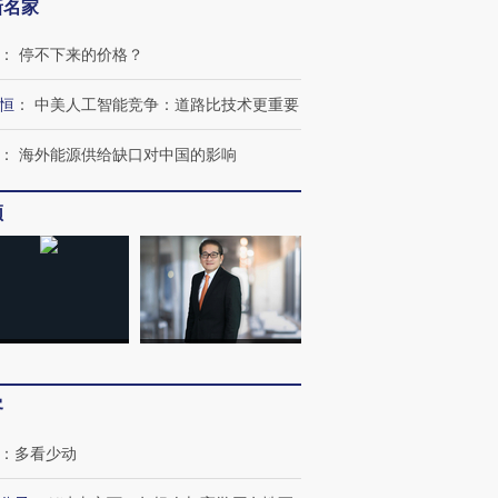
新名家
：
停不下来的价格？
恒
：
中美人工智能竞争：道路比技术更重要
：
海外能源供给缺口对中国的影响
频
OX的吸金
马航飞行员跨国走私7万
视线｜被称为“蟑螂”的印
让中产们甘
粒摇头丸 尿检体内含3种
度Z世代 用街头抗争将教
秘鲁纳斯
”？
毒品
育部长拱下台
13人遇难
客
：
多看少动
进第四届链博
【商旅对话】华住集团
技“链”接产
【特别呈现】寻找100种
CFO：不靠规模取胜，华
【特别呈
有意思的生活方式·第三对
住三大增长引擎是什么？
有意思的