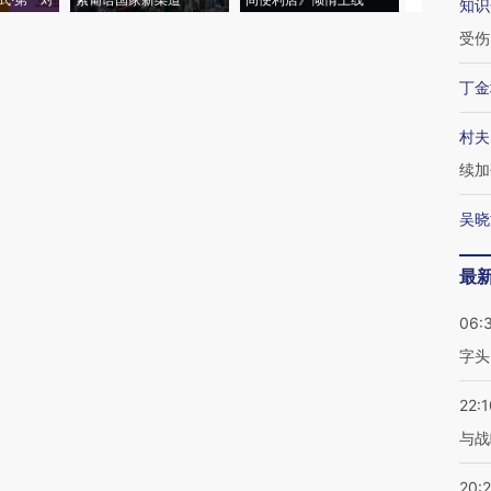
知识
受伤
丁金
村夫
续加
吴晓
最
06:
字头
22:1
与战
20: