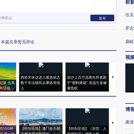
财
伍戈
新网观点
发布
罗志
易峘
本篇文章暂无评论
视
西班牙休达进入紧急状态
加沙上百万流离失所者困
视线｜HYR
纪录 当局
数千非法移民从摩洛哥闯
于“塑料烤箱” 高温引发健
术：是什么
外活动
入
康危机
心“花钱找虐
博
唐涯
【推广】走
找100种
【特别呈现】澳门全力探
【特别呈现】《东莞，人
会，让数智科
式·第一对
索葡语国家新渠道
间便利店》倾情上线
业