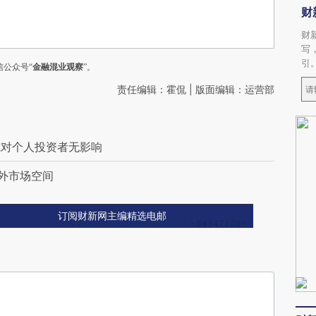
财
财
写
引
公众号“
金融混业观察
”。
责任编辑：霍侃 | 版面编辑：运营部
施对个人投资者无影响
外市场空间
订阅财新网主编精选电邮