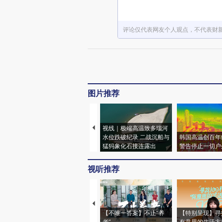
评论仅代表网友个人观点，不代表财
图片推荐
视线｜极端高温致多瑙河
水位跌破纪录 二战沉船与
韩国高温创百年
猛犸象化石接连露出
警告停止一切户
视听推荐
【不唯一答案】不止“养
【特别呈现】寻
老”
有意思的生活方