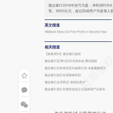
微众银行2016年扭亏为盈，净利润约为4
笔、3600亿元，超过四成用户为蓝领人
英文报道
WeBank Ekes Out First Profit in Second Year
相关报道
【财新周刊】微众银行效应
微众银行定增12亿补充资本金 腾讯领投
微众银行分拆售卖定向融资计划 未披露融资方
微众银行副行长郑新林辞职
微众银行会否再启“虚拟信用卡”
微众银行原行长曹彤创业正式选择资产证券化