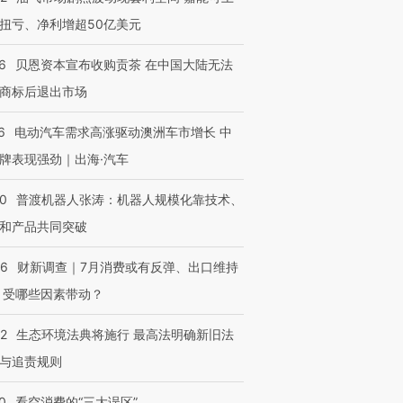
扭亏、净利增超50亿美元
6
贝恩资本宣布收购贡茶 在中国大陆无法
商标后退出市场
6
电动汽车需求高涨驱动澳洲车市增长 中
牌表现强劲｜出海·汽车
00
普渡机器人张涛：机器人规模化靠技术、
和产品共同突破
56
财新调查｜7月消费或有反弹、出口维持
 受哪些因素带动？
42
生态环境法典将施行 最高法明确新旧法
与追责规则
0
看空消费的“三大误区”