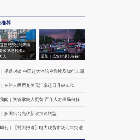
辑推荐
宜昌局部短时降雨
8毫米 紧急转移近
00人
显影｜瓜农的漫长等待
｜
规避封锁 中国超大油轮停靠埃及绕行非洲
｜
在岸人民币兑美元汇率连日升破6.75
我闻
｜
资管掌舵人更替 百年人寿僵局何解
｜
多国出台光伏新政加速转型
周刊
｜
【封面报道】电力现货市场元年突进