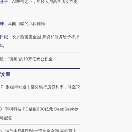
分子
：
AI冲击之下，年轻人与高学历女性更
坤
：
耳闻目睹的几位律师
日记
：
长护险覆盖全国 筹资和服务给予将持
码
波
：
“沉睡”的10万亿元公积金
新文章
37
财经早知道｜部分银行房贷利率，降至“2
0
宇树科技IPO估值600亿元 DeepSeek参
略配售
22
油气市场剧烈波动现套利空间 嘉能可上