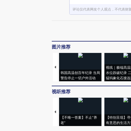
评论仅代表网友个人观点，不代表财
图片推荐
视线｜极端高温
韩国高温创百年纪录 当局
水位跌破纪录 
警告停止一切户外活动
猛犸象化石接连
视听推荐
【不唯一答案】不止“养
【特别呈现】寻
老”
有意思的生活方