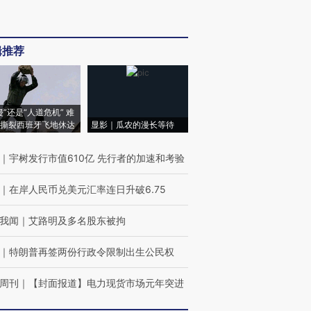
辑推荐
侵”还是“人道危机” 难
撕裂西班牙飞地休达
显影｜瓜农的漫长等待
｜
宇树发行市值610亿 先行者的加速和考验
｜
在岸人民币兑美元汇率连日升破6.75
我闻
｜
艾路明及多名股东被拘
｜
特朗普再签两份行政令限制出生公民权
周刊
｜
【封面报道】电力现货市场元年突进