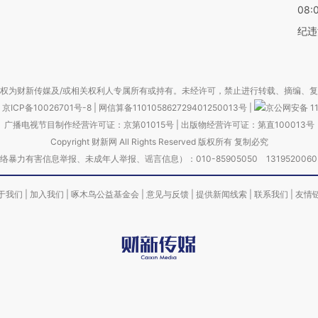
08:
纪违
权为财新传媒及/或相关权利人专属所有或持有。未经许可，禁止进行转载、摘编、
京ICP备10026701号-8
|
网信算备110105862729401250013号
|
京公网安备 11
广播电视节目制作经营许可证：京第01015号
|
出版物经营许可证：第直100013号
Copyright 财新网 All Rights Reserved 版权所有 复制必究
害信息举报、未成年人举报、谣言信息）：010-85905050 13195200605 举报邮
于我们
|
加入我们
|
啄木鸟公益基金会
|
意见与反馈
|
提供新闻线索
|
联系我们
|
友情