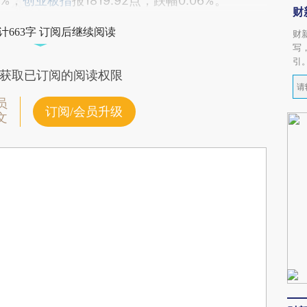
8%；
创业板指
报1819.92点，跌幅0.06%。
财
计663字 订阅后继续阅读
财
写
引
获取已订阅的阅读权限
员
订阅/会员升级
文