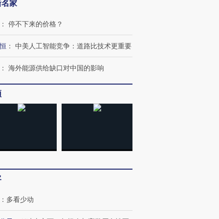
新名家
：
停不下来的价格？
恒
：
中美人工智能竞争：道路比技术更重要
：
海外能源供给缺口对中国的影响
频
客
：
多看少动