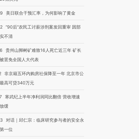
09
美日联合干预汇率，为何影响了黄金
32
“90后”农民工讨薪涉刑案发回重审 因部
实不清
36
贵州山脚树矿难致16人死亡近三年 矿长
被罢免全国人大代表
2
非京籍五环内购房社保降至一年 北京市公
最高可贷340万元
7
寒武纪上半年净利润同比翻倍 营收增速
放缓
53
对话｜邱仁宗：临床研究参与者的安全永
第一位