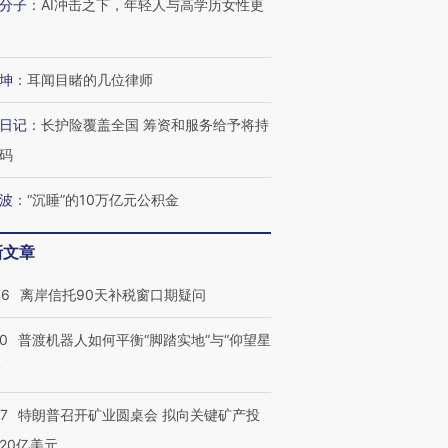
分子
：
AI冲击之下，年轻人与高学历女性更
坤
：
耳闻目睹的几位律师
日记
：
长护险覆盖全国 筹资和服务给予将持
码
波
：
“沉睡”的10万亿元公积金
跨国走私7万
视线｜被称为“蟑螂”的印
视线｜“入侵”还是“人道危
检体内含3种
度Z世代 用街头抗争将教
机”？难民潮撕裂西班牙
秘鲁纳斯
新文章
育部长拱下台
飞地休达
13人遇难
46
离岸信托90天补税窗口期疑问
00
普渡机器人如何平衡“脚踏实地”与“仰望星
？
进第四届链博
【商旅对话】华住集团
技“链”接产
【特别呈现】寻找100种
CFO：不靠规模取胜，华
【特别呈
57
特朗普召开矿业圆桌会 拟向关键矿产投
有意思的生活方式·第三对
住三大增长引擎是什么？
有意思的
20亿美元