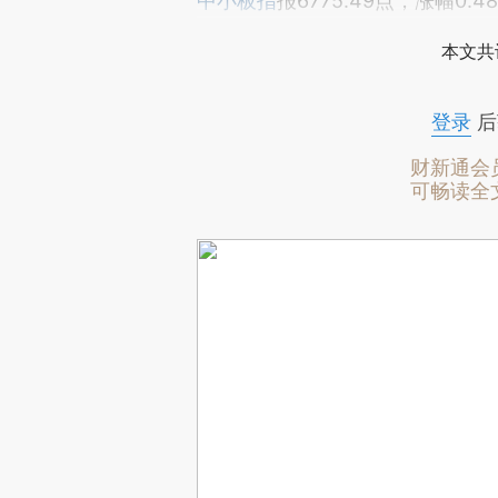
中小板指
报6775.49点，涨幅0.4
本文共
登录
后
财新通会
可畅读全