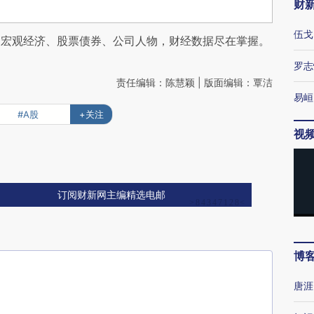
财
伍戈
阅宏观经济、股票债券、公司人物，财经数据尽在掌握。
罗志
责任编辑：陈慧颖 | 版面编辑：覃洁
易峘
#A股
+关注
视
订阅财新网主编精选电邮
博
唐涯