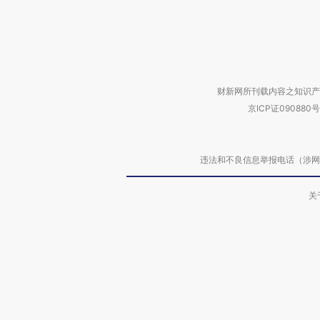
财新网所刊载内容之知识产
京ICP证090880号
违法和不良信息举报电话（涉网络暴力有
关