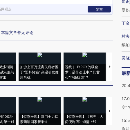
知识
新网观点
发布
受伤
丁金
本篇文章暂无评论
村夫
续加
吴晓
致多瑙河
加沙上百万流离失所者困
视线｜HYROX的吸金
马航飞行员
二战沉船与
于“塑料烤箱” 高温引发健
术：是什么让中产们甘
粒摇头丸 尿
最
露出
康危机
心“花钱找虐”？
毒品
20:
17:
空”
【推广】走
找100种
【特别呈现】澳门全力探
【特别呈现】《东莞，人
会，让数智科
15:
式·第一对
索葡语国家新渠道
间便利店》倾情上线
业
资超