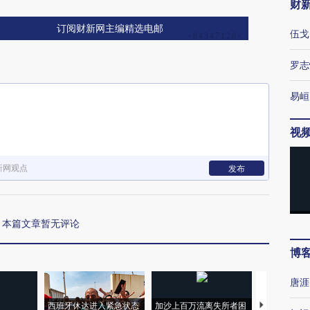
财
订阅财新网主编精选电邮
伍戈
罗志
易峘
视
新网观点
发布
本篇文章暂无评论
博
唐涯
西班牙休达进入紧急状态
加沙上百万流离失所者困
马航飞行员