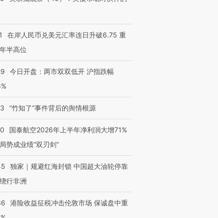
1
在岸人民币兑美元汇率连日升破6.75 重
年半高位
29
今日开盘：两市双双低开 沪指跌幅
6%
13
“竹知了”事件背后的舆情根源
10
国泰航空2026年上半年净利润大增71%
局势成业绩“双刃剑”
45
独家｜规避红海封锁 中国超大油轮停靠
绕行非洲
36
港险收益征税冲击伦敦市场 保诚盘中重
3%