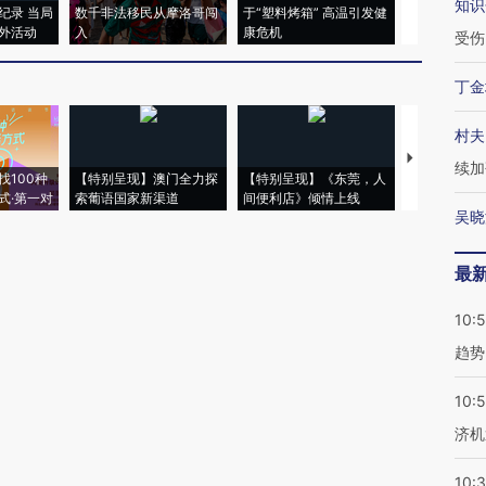
知识
纪录 当局
数千非法移民从摩洛哥闯
于“塑料烤箱” 高温引发健
粒摇头丸 尿
外活动
入
康危机
毒品
受伤
丁金
村夫
【推广】走
续加
找100种
【特别呈现】澳门全力探
【特别呈现】《东莞，人
会，让数智科
式·第一对
索葡语国家新渠道
间便利店》倾情上线
业
吴晓
最
10:
趋势
10:
济机
10: