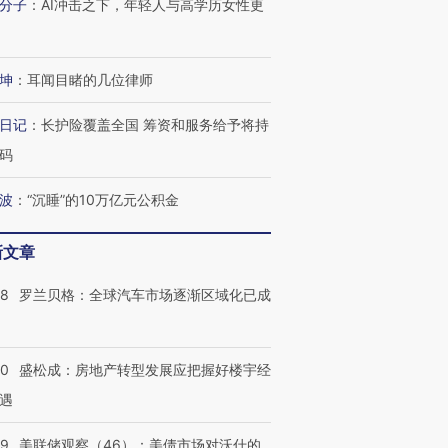
分子
：
AI冲击之下，年轻人与高学历女性更
检体内含3种
泽连斯基密集出访美英 索
秘鲁纳斯卡观光飞机坠毁
术：是什
要防空导弹“救急”
13人遇难
心“花钱找
坤
：
耳闻目睹的几位律师
日记
：
长护险覆盖全国 筹资和服务给予将持
进第四届链博
【商旅对话】华住集团
码
技“链”接产
【特别呈现】寻找100种
CFO：不靠规模取胜，华
【特别呈
有意思的生活方式·第三对
住三大增长引擎是什么？
有意思的
波
：
“沉睡”的10万亿元公积金
新文章
58
罗兰贝格：全球汽车市场逐渐区域化已成
50
盛松成：房地产转型发展应把握好楼宇经
遇
39
美联储观察（46）：美债市场对沃什的