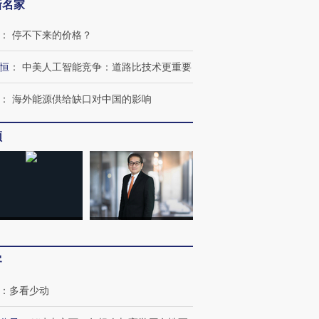
新名家
：
停不下来的价格？
恒
：
中美人工智能竞争：道路比技术更重要
：
海外能源供给缺口对中国的影响
频
客
：
多看少动
跨国走私7万
视线｜HY