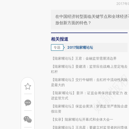
2017年
在中国经济转型面临关键节点和全球经济
放创新方面的特色？
相关报道
专题
2017陆家嘴论坛
【陆家嘴论坛】王君：金融监管需厘清边界
【陆家嘴论坛】姜建清：监管应在战略上坚定地去
杠杆
【陆家嘴论坛】交行牛锡明：去杠杆中流动性风险
是最大的
【陆家嘴论坛】姜洋：证监会将保持监管定力 改
进监管方式
【陆家嘴论坛】保监会黄洪：穿透监管严查险企虚
假出资
【实录】陆家嘴论坛开幕式和全体大会一
【陆家嘴论坛】王兆星：要建立对监管者的问责体