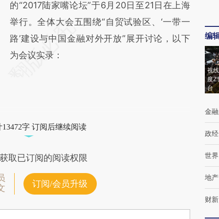
的“2017陆家嘴论坛”于6月20日至21日在上海
举行。全体大会五围绕“自贸试验区、‘一带一
编
路’建设与中国金融对外开放”展开讨论，以下
为会议实录：
视线
度Z
台
金融
13472字 订阅后继续阅读
政经
世界
获取已订阅的阅读权限
员
地产
订阅/会员升级
文
财新