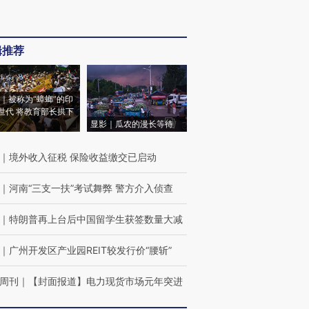
辑推荐
｜被称为“蟑螂”的印
世代 将教育部长拱下
显影｜瓜农的漫长等待
｜
境外收入征税 保险收益缴交已启动
｜
河南“三支一扶”考试舞弊 警方介入侦查
｜
特朗普再上台后中国留学生获签数量大减
｜
广州开发区产业园REIT较发行价“腰斩”
周刊
｜
【封面报道】电力现货市场元年突进