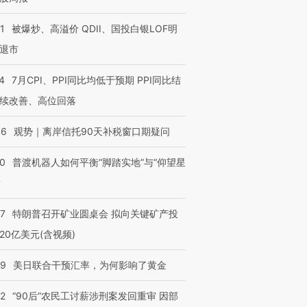
1
被爆炒、高溢价 QDII、国投白银LOF明
退市
4
7月CPI、PPI同比均低于预期 PPI同比结
续改善、高位回落
46
观势｜离岸信托90天补税窗口期疑问
00
普渡机器人如何平衡“脚踏实地”与“仰望星
？
57
特朗普召开矿业圆桌会 拟向关键矿产投
20亿美元(含视频)
09
美日联合干预汇率，为何影响了黄金
32
“90后”农民工讨薪涉刑案发回重审 因部