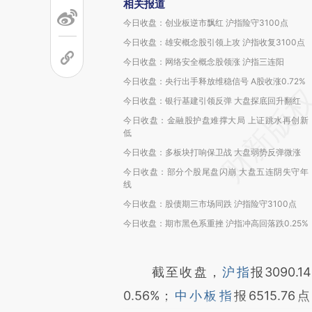
相关报道
今日收盘：创业板逆市飘红 沪指险守3100点
今日收盘：雄安概念股引领上攻 沪指收复3100点
今日收盘：网络安全概念股领涨 沪指三连阳
今日收盘：央行出手释放维稳信号 A股收涨0.72%
今日收盘：银行基建引领反弹 大盘探底回升翻红
今日收盘：金融股护盘难撑大局 上证跳水再创新
低
今日收盘：多板块打响保卫战 大盘弱势反弹微涨
今日收盘：部分个股尾盘闪崩 大盘五连阴失守年
线
今日收盘：股债期三市场同跌 沪指险守3100点
今日收盘：期市黑色系重挫 沪指冲高回落跌0.25%
截至收盘，
沪指
报3090.
0.56%；
中小板指
报6515.76