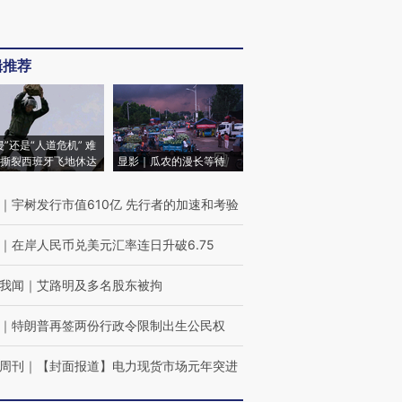
辑推荐
侵”还是“人道危机” 难
撕裂西班牙飞地休达
显影｜瓜农的漫长等待
｜
宇树发行市值610亿 先行者的加速和考验
｜
在岸人民币兑美元汇率连日升破6.75
我闻
｜
艾路明及多名股东被拘
｜
特朗普再签两份行政令限制出生公民权
周刊
｜
【封面报道】电力现货市场元年突进