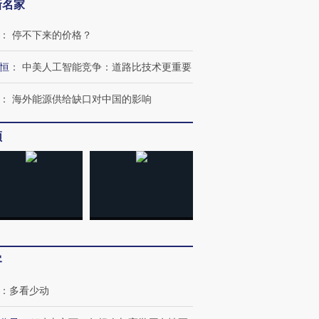
新名家
：
停不下来的价格？
恒
：
中美人工智能竞争：道路比技术更重要
：
海外能源供给缺口对中国的影响
频
客
：
多看少动