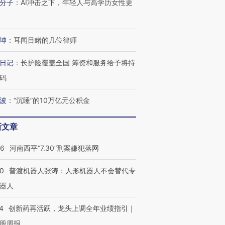
分子
：
AI冲击之下，年轻人与高学历女性更
坤
：
耳闻目睹的几位律师
日记
：
长护险覆盖全国 筹资和服务给予将持
码
”还是“人道危
湖北宜昌局部短时降雨
哈尔滨遭遇短时极端强降
撕裂西班牙
128毫米 紧急转移近
雨 3小时累计雨量超80毫
秘鲁纳斯
波
：
“沉睡”的10万亿元公积金
4000人
米
13人遇难
新文章
26
河南西平“7.30”刑案嫌犯落网
进第四届链博
【商旅对话】华住集团
00
普渡机器人张涛：人形机器人不会替代专
技“链”接产
【特别呈现】寻找100种
CFO：不靠规模取胜，华
【特别呈
有意思的生活方式·第三对
住三大增长引擎是什么？
有意思的
器人
4
创新药再活跃，龙头上调全年业绩指引｜
股周报