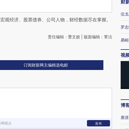
财
伍戈
阅宏观经济、股票债券、公司人物，财经数据尽在掌握。
罗志
责任编辑：曹文姣 | 版面编辑：覃洁
易峘
视
订阅财新网主编精选电邮
博
唐涯
新网观点
发布