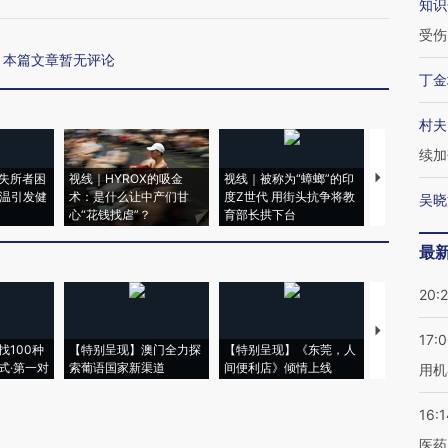
知识
受伤
本篇文章暂无评论
丁金
村夫
续加
失所者困
视线｜HYROX的吸金
视线｜被称为“蟑螂”的印
视线｜“入侵
高温引发健
术：是什么让中产们甘
度Z世代 用街头抗争将教
机”？难民潮
吴晓
心“花钱找虐”？
育部长拱下台
飞地休达
最
20:
【推广】走
17:
找100种
【特别呈现】澳门全力探
【特别呈现】《东莞，人
会，让数智科
式·第一对
索葡语国家新渠道
间便利店》倾情上线
业
用机
16:1
医药