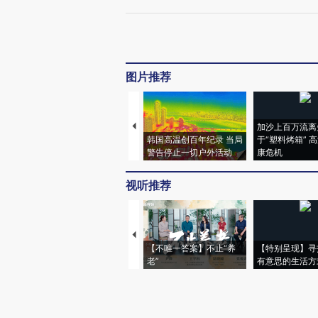
图片推荐
加沙上百万流离
韩国高温创百年纪录 当局
于“塑料烤箱” 
警告停止一切户外活动
康危机
视听推荐
【不唯一答案】不止“养
【特别呈现】寻
老”
有意思的生活方