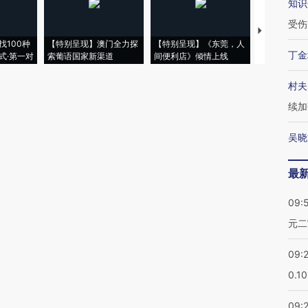
知识
受伤
【推广】走
找100种
【特别呈现】澳门全力探
【特别呈现】《东莞，人
会，让数智科
丁金
式·第一对
索葡语国家新渠道
间便利店》倾情上线
业
村夫
续加
吴晓
最
09:
元二
09:
0.1
09: