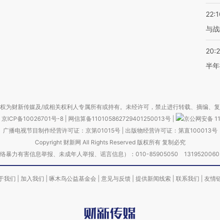
22:1
与战
20:
半年
权为财新传媒及/或相关权利人专属所有或持有。未经许可，禁止进行转载、摘编、
京ICP备10026701号-8
|
网信算备110105862729401250013号
|
京公网安备 11
广播电视节目制作经营许可证：京第01015号
|
出版物经营许可证：第直100013号
Copyright 财新网 All Rights Reserved 版权所有 复制必究
害信息举报、未成年人举报、谣言信息）：010-85905050 13195200605 举报邮
于我们
|
加入我们
|
啄木鸟公益基金会
|
意见与反馈
|
提供新闻线索
|
联系我们
|
友情