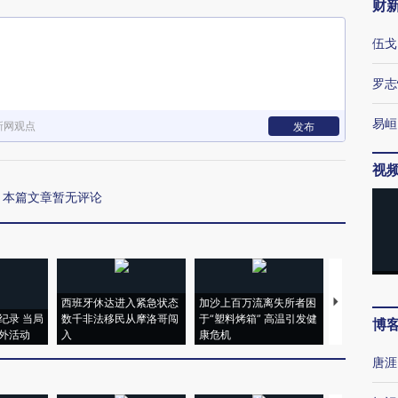
财
伍戈
罗志
易峘
新网观点
发布
视
本篇文章暂无评论
西班牙休达进入紧急状态
加沙上百万流离失所者困
视线｜HYR
纪录 当局
数千非法移民从摩洛哥闯
于“塑料烤箱” 高温引发健
术：是什么
博
外活动
入
康危机
心“花钱找虐
唐涯