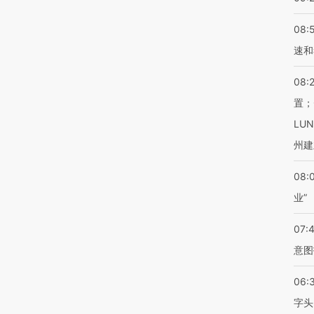
08:
速和
08:
置；
LU
州建
08:
业”
07:
意图
06:
字头