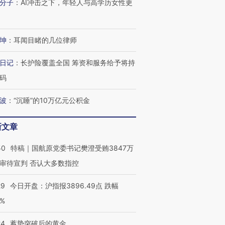
分子
：
AI冲击之下，年轻人与高学历女性更
进第四届链博
【商旅对话】华住集团
技“链”接产
【特别呈现】寻找100种
CFO：不靠规模取胜，华
【特别呈
坤
：
耳闻目睹的几位律师
有意思的生活方式·第三对
住三大增长引擎是什么？
有意思的
日记
：
长护险覆盖全国 筹资和服务给予将持
码
波
：
“沉睡”的10万亿元公积金
新文章
50
特稿｜国航原党委书记樊澄受贿3847万
审待宣判 否认大多数指控
29
今日开盘：沪指报3896.49点 跌幅
0%
24
蓄势突破后的黄金