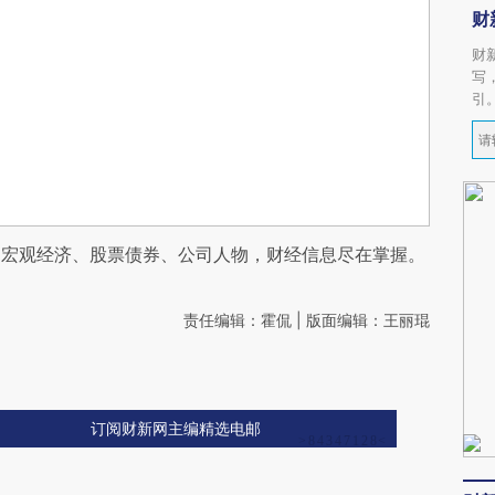
财
财
写
引
阅宏观经济、股票债券、公司人物，财经信息尽在掌握。
责任编辑：霍侃 | 版面编辑：王丽琨
订阅财新网主编精选电邮