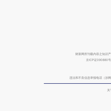
财新网所刊载内容之知识产
京ICP证090880号
违法和不良信息举报电话（涉网络暴力有
关