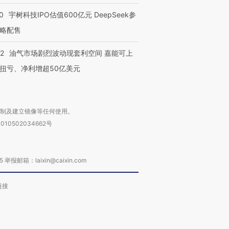
0
宇树科技IPO估值600亿元 DeepSeek参
略配售
22
油气市场剧烈波动现套利空间 嘉能可上
扭亏、净利增超50亿美元
复制及建立镜像等任何使用。
010502034662号
箱：laixin@caixin.com
链接