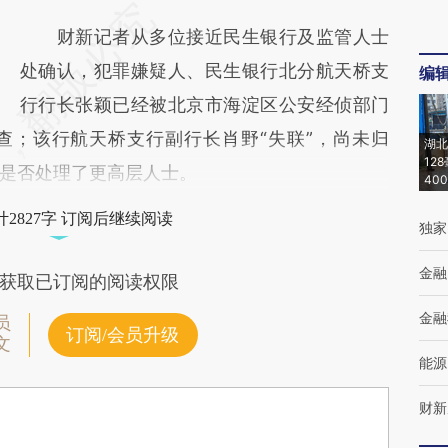
财新记者从多位接近民生银行及监管人士
处确认，犯罪嫌疑人、民生银行北分航天桥支
编
行行长张颖已经被北京市海淀区公安经侦部门
查；该行航天桥支行副行长肖野“失联”，尚未归
湖北
12
是否处理了更高层人士。
40
2827字 订阅后继续阅读
独家
金融
获取已订阅的阅读权限
金融
员
订阅/会员升级
文
能源
财新