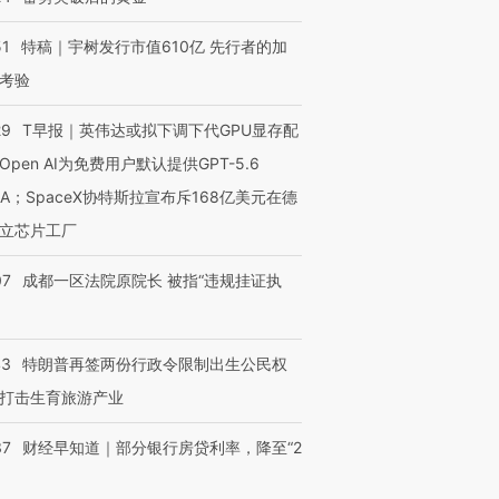
51
特稿｜宇树发行市值610亿 先行者的加
考验
29
T早报｜英伟达或拟下调下代GPU显存配
Open AI为免费用户默认提供GPT-5.6
NA；SpaceX协特斯拉宣布斥168亿美元在德
立芯片工厂
07
成都一区法院原院长 被指“违规挂证执
43
特朗普再签两份行政令限制出生公民权
打击生育旅游产业
37
财经早知道｜部分银行房贷利率，降至“2