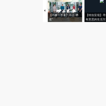
【不唯一答案】不止“养
【特别呈现】寻
老”
有意思的生活方