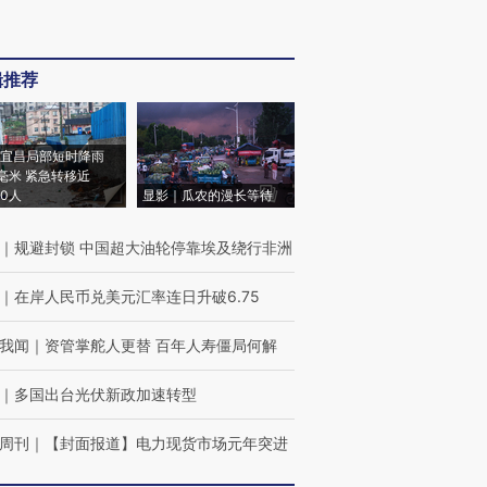
辑推荐
宜昌局部短时降雨
8毫米 紧急转移近
00人
显影｜瓜农的漫长等待
｜
规避封锁 中国超大油轮停靠埃及绕行非洲
｜
在岸人民币兑美元汇率连日升破6.75
我闻
｜
资管掌舵人更替 百年人寿僵局何解
｜
多国出台光伏新政加速转型
周刊
｜
【封面报道】电力现货市场元年突进