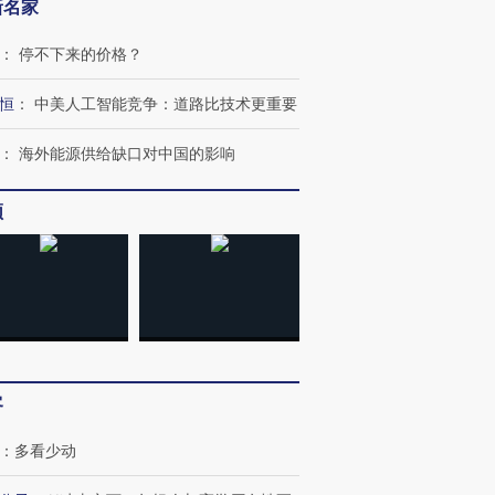
新名家
：
停不下来的价格？
恒
：
中美人工智能竞争：道路比技术更重要
：
海外能源供给缺口对中国的影响
频
OX的吸金
马航飞行员跨国走私7万
视线｜被称为“蟑螂”的印
让中产们甘
粒摇头丸 尿检体内含3种
度Z世代 用街头抗争将教
秘鲁纳斯
客
”？
毒品
育部长拱下台
13人遇难
：
多看少动