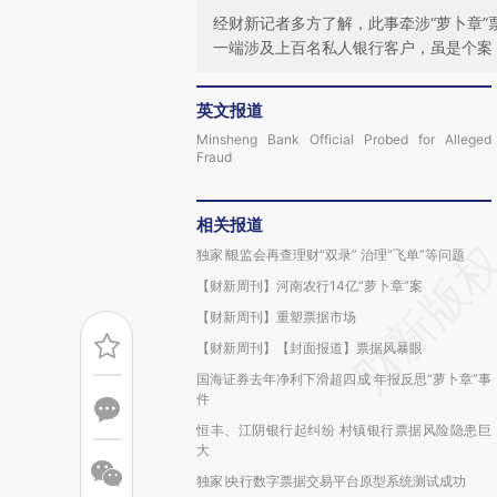
经财新记者多方了解，此事牵涉“萝卜章”
一端涉及上百名私人银行客户，虽是个案
英文报道
Minsheng Bank Official Probed for Alleged
Fraud
相关报道
独家∣银监会再查理财“双录” 治理“飞单”等问题
【财新周刊】河南农行14亿“萝卜章”案
【财新周刊】重塑票据市场
【财新周刊】【封面报道】票据风暴眼
国海证券去年净利下滑超四成 年报反思“萝卜章”事
件
恒丰、江阴银行起纠纷 村镇银行票据风险隐患巨
大
独家∣央行数字票据交易平台原型系统测试成功