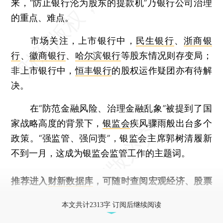
来，“防止银行沦为股东的提款机”乃银行公司治理
的重点、难点。
市场关注，上市银行中，
民生银行
、
浙商银
行
、
徽商银行
、
哈尔滨银行
等股东情况则存变局；
非上市银行中，
恒丰银行
的股权运作疑团亦有待解
决。
在“防范金融风险、治理金融乱象”被提到了国
家战略高度的背景下，
银监会
疾风骤雨般出台多个
政策。“强监管、强问责”，银监会主席郭树清履新
不到一月，这成为银监会监管工作的主题词。
推荐进入
财新数据库
，可随时查阅宏观经济、股票
债券、公司人物，财经信息尽在掌握。
本文共计2313字 订阅后继续阅读