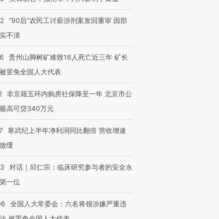
32
“90后”农民工讨薪涉刑案发回重审 因部
实不清
36
贵州山脚树矿难致16人死亡近三年 矿长
被罢免全国人大代表
2
非京籍五环内购房社保降至一年 北京市公
最高可贷340万元
7
寒武纪上半年净利润同比翻倍 营收增速
放缓
53
对话｜邱仁宗：临床研究参与者的安全永
第一位
06
全国人大常委会：六名将领涉嫌严重违
法 被罢免全国人大代表