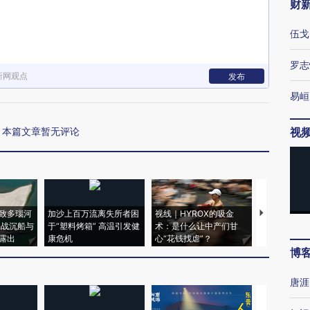
财
伍戈
罗志
新网观点
发布
易峘
本篇文章暂无评论
视
致多瑙河
加沙上百万流离失所者困
视线｜HYROX的吸金
马航飞行员
二战沉船与
于“塑料烤箱” 高温引发健
术：是什么让中产们甘
粒摇头丸 尿
露出
康危机
心“花钱找虐”？
毒品
博
唐涯