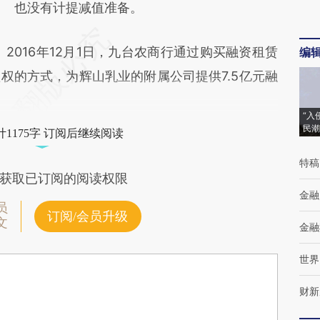
也没有计提减值准备。
016年12月1日，九台农商行通过购买融资租赁
编
权的方式，为辉山乳业的附属公司提供7.5亿元融
“入
民潮
1175字 订阅后继续阅读
特稿
获取已订阅的阅读权限
金融
员
订阅/会员升级
文
金融
世界
财新