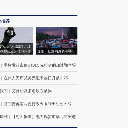
辑推荐
侵”还是“人道危机” 难
撕裂西班牙飞地休达
显影｜瓜农的漫长等待
｜
宇树发行市值610亿 先行者的加速和考验
｜
在岸人民币兑美元汇率连日升破6.75
我闻
｜
艾路明及多名股东被拘
｜
特朗普再签两份行政令限制出生公民权
周刊
｜
【封面报道】电力现货市场元年突进