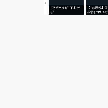
【不唯一答案】不止“养
【特别呈现】寻
老”
有意思的生活方