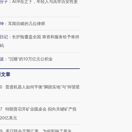
分子
：
AI冲击之下，年轻人与高学历女性更
进第四届链博
【商旅对话】华住集团
技“链”接产
【特别呈现】寻找100种
CFO：不靠规模取胜，华
【特别呈
有意思的生活方式·第三对
住三大增长引擎是什么？
有意思的
坤
：
耳闻目睹的几位律师
日记
：
长护险覆盖全国 筹资和服务给予将持
码
波
：
“沉睡”的10万亿元公积金
新文章
00
普渡机器人如何平衡“脚踏实地”与“仰望星
？
57
特朗普召开矿业圆桌会 拟向关键矿产投
20亿美元
09
美日联合干预汇率，为何影响了黄金