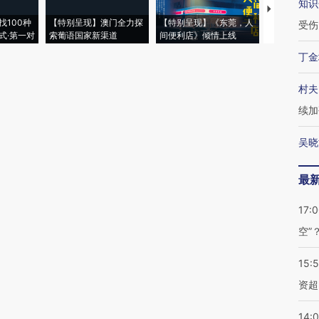
知识
【推广】走
找100种
【特别呈现】澳门全力探
【特别呈现】《东莞，人
会，让数智科
受伤
式·第一对
索葡语国家新渠道
间便利店》倾情上线
业
丁金
村夫
续加
吴晓
最
17:
空”
15:
资超
14: