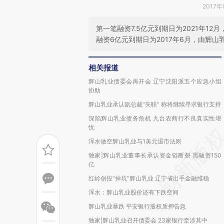
2017年
第一笔融资7.5亿元到期日为2021年1
融资6亿元到期日为2017年6月，由辉山
相关报道
辉山乳业债委会再开会 辽宁沈阳派五个应急小组
协助
辉山乳业承认副总裁“失联” 称将继续寻求银行支持
深陷辉山乳业债务危机 九台农商行不良真实性堪
忧
浑水做空辉山乳业与1美元退市法则
独家|辉山乳业董事长承认资金链断裂 需融资150
亿
红岭创投“掉坑”辉山乳业 辽宁省出手金融维稳
浑水：辉山乳业股价还有下跌空间
辉山乳业暴跌 平安银行股权质押告急
独家|辉山乳业召开债委会 23家银行牵涉其中