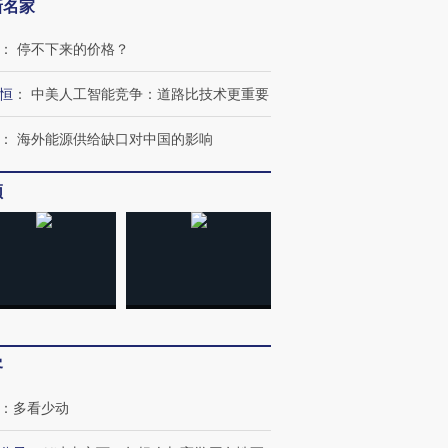
新名家
：
停不下来的价格？
恒
：
中美人工智能竞争：道路比技术更重要
：
海外能源供给缺口对中国的影响
频
跨国走私7万
视线｜被称为“蟑螂”的印
视线｜“入侵”还是“人道危
检体内含3种
度Z世代 用街头抗争将教
机”？难民潮撕裂西班牙
秘鲁纳斯
育部长拱下台
飞地休达
13人遇难
客
：
多看少动