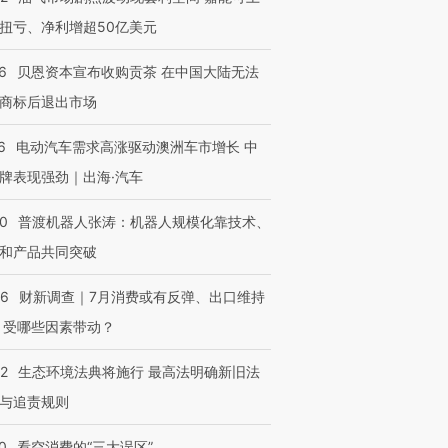
扭亏、净利增超50亿美元
6
贝恩资本宣布收购贡茶 在中国大陆无法
商标后退出市场
6
电动汽车需求高涨驱动澳洲车市增长 中
牌表现强劲｜出海·汽车
00
普渡机器人张涛：机器人规模化靠技术、
和产品共同突破
56
财新调查｜7月消费或有反弹、出口维持
 受哪些因素带动？
42
生态环境法典将施行 最高法明确新旧法
与追责规则
0
看空消费的“三大误区”