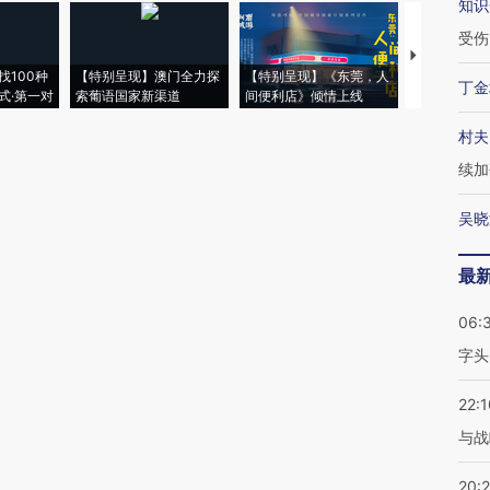
知识
受伤
【推广】走
找100种
【特别呈现】澳门全力探
【特别呈现】《东莞，人
会，让数智科
丁金
式·第一对
索葡语国家新渠道
间便利店》倾情上线
业
村夫
续加
吴晓
最
06:
字头
22:1
与战
20: