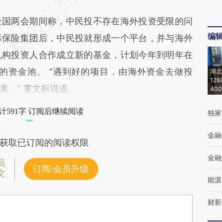
国两会期间称，中民投不存在海外投资受限的问
编
际保险集团后，中民投就形成一个平台，并与海外
机构投资人合作成立新的基金，计划今年到明年在
元的资金池。 “遇到好的项目，由海外资金去做投
湖北
12
束。” 董文标说道。
40
计591字 订阅后继续阅读
独家
金融
获取已订阅的阅读权限
金融
员
订阅/会员升级
文
能源
财新