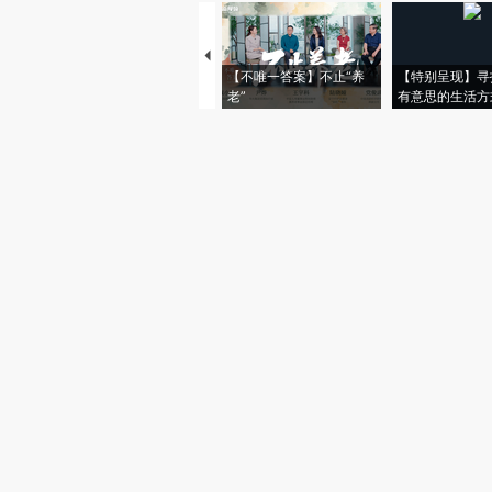
【不唯一答案】不止“养
【特别呈现】寻
老”
有意思的生活方