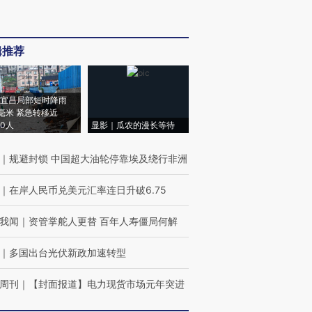
辑推荐
宜昌局部短时降雨
8毫米 紧急转移近
00人
显影｜瓜农的漫长等待
｜
规避封锁 中国超大油轮停靠埃及绕行非洲
｜
在岸人民币兑美元汇率连日升破6.75
我闻
｜
资管掌舵人更替 百年人寿僵局何解
｜
多国出台光伏新政加速转型
周刊
｜
【封面报道】电力现货市场元年突进