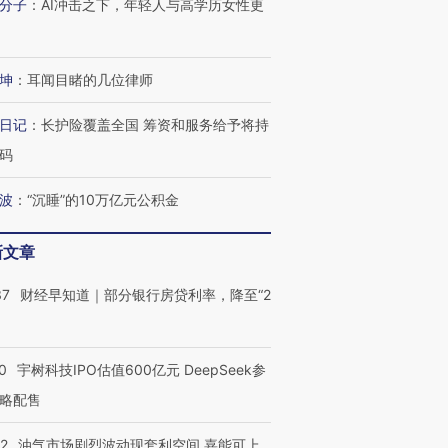
分子
：
AI冲击之下，年轻人与高学历女性更
进第四届链博
【商旅对话】华住集团
技“链”接产
【特别呈现】寻找100种
CFO：不靠规模取胜，华
【特别呈
坤
：
耳闻目睹的几位律师
有意思的生活方式·第三对
住三大增长引擎是什么？
有意思的
日记
：
长护险覆盖全国 筹资和服务给予将持
码
波
：
“沉睡”的10万亿元公积金
新文章
37
财经早知道｜部分银行房贷利率，降至“2
0
宇树科技IPO估值600亿元 DeepSeek参
略配售
22
油气市场剧烈波动现套利空间 嘉能可上