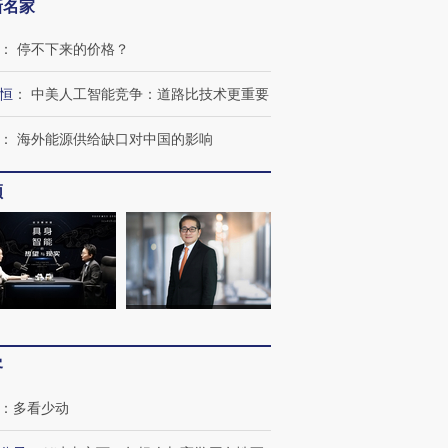
新名家
：
停不下来的价格？
恒
：
中美人工智能竞争：道路比技术更重要
：
海外能源供给缺口对中国的影响
频
OX的吸金
马航飞行员跨国走私7万
视线｜被称为“蟑螂”的印
客
让中产们甘
粒摇头丸 尿检体内含3种
度Z世代 用街头抗争将教
秘鲁纳斯
”？
毒品
育部长拱下台
13人遇难
：
多看少动