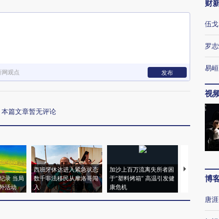
财
伍戈
罗志
易峘
新网观点
发布
视
本篇文章暂无评论
西班牙休达进入紧急状态
加沙上百万流离失所者困
视线｜HYR
博
纪录 当局
数千非法移民从摩洛哥闯
于“塑料烤箱” 高温引发健
术：是什么
外活动
入
康危机
心“花钱找虐
唐涯