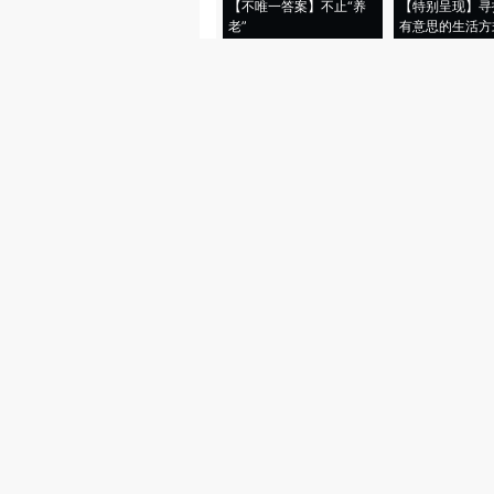
【不唯一答案】不止“养
【特别呈现】寻
老”
有意思的生活方