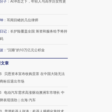
分子
：
AI冲击之下，年轻人与高学历女性更
技“链”接产
【特别呈现】寻找100种
CFO：不靠规模取胜，华
【特别呈
有意思的生活方式·第三对
住三大增长引擎是什么？
有意思的
坤
：
耳闻目睹的几位律师
日记
：
长护险覆盖全国 筹资和服务给予将持
码
波
：
“沉睡”的10万亿元公积金
新文章
6
贝恩资本宣布收购贡茶 在中国大陆无法
商标后退出市场
6
电动汽车需求高涨驱动澳洲车市增长 中
牌表现强劲｜出海·汽车
00
普渡机器人张涛：机器人规模化靠技术、