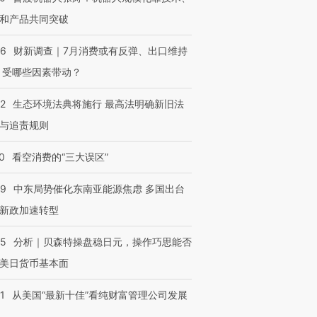
和产品共同突破
56
财新调查｜7月消费或有反弹、出口维持
 受哪些因素带动？
42
生态环境法典将施行 最高法明确新旧法
与追责规则
0
看空消费的“三大误区”
59
中东局势催化东南亚能源焦虑 多国出台
新政加速转型
05
分析｜贝森特操盘稳日元，操作巧思能否
美日货币基本面
1
从美国“最新十佳”看纯财富管理公司发展