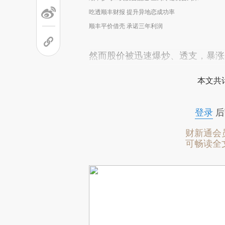
吃透顺丰财报 提升异地恋成功率
顺丰平价借壳 承诺三年利润
然而股价被迅速爆炒、透支，暴涨
本文共计
登录
后
财新通会
可畅读全