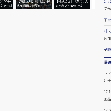
知识
找100种
【特别呈现】澳门全力探
【特别呈现】《东莞，人
会，让数智科
式·第一对
索葡语国家新渠道
间便利店》倾情上线
业
受伤
丁金
村夫
续加
吴晓
最
17:2
注册
17:1
国品
17: