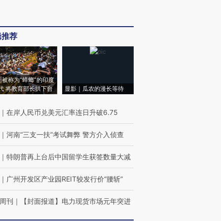
辑推荐
|被称为“蟑螂”的印度
代 将教育部长拱下台
显影｜瓜农的漫长等待
｜
在岸人民币兑美元汇率连日升破6.75
｜
河南“三支一扶”考试舞弊 警方介入侦查
｜
特朗普再上台后中国留学生获签数量大减
｜
广州开发区产业园REIT较发行价“腰斩”
周刊
｜
【封面报道】电力现货市场元年突进