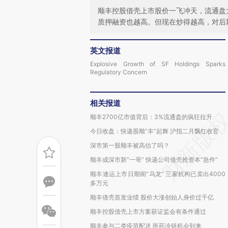
顺丰控股借壳上市股价一飞冲天，流通盘
质押融资也越高。但现在炒得越高，对后
英文报道
Explosive Growth of SF Holdings Sparks
Regulatory Concern
相关报道
顺丰2700亿市值背后：3%流通盘的疯狂拉升
今日收盘：快递股顺“丰”起舞 沪指二月飘红收官
深市第一股顺丰被高估了吗？
顺丰成深市新“一哥” 快递公司借壳抢资本“急件”
顺丰速运上市日期闹“乌龙” 三家机构已卖出4000
多万元
顺丰借壳首发业绩 股价大涨创始人身价过千亿
顺丰控股借壳上市方案获证监会有条件通过
顺丰参与二类疫苗配送 医药冷链机会到来