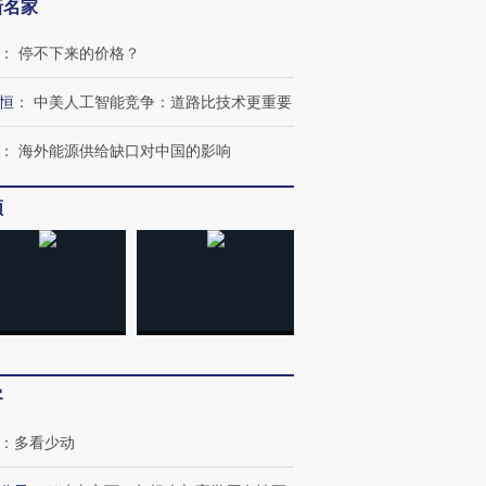
新名家
：
停不下来的价格？
恒
：
中美人工智能竞争：道路比技术更重要
：
海外能源供给缺口对中国的影响
频
跨国走私7万
视线｜HYROX的吸金
视线｜被
检体内含3种
术：是什么让中产们甘
泽连斯基密集出访美英 索
度Z世代
心“花钱找虐”？
要防空导弹“救急”
育部长拱
客
：
多看少动
进第四届链博
【商旅对话】华住集团