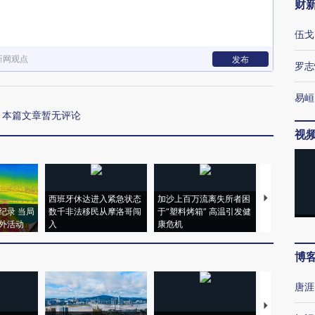
财
伍戈
新网观点
发布
罗志
易峘
本篇文章暂无评论
视
西班牙休达进入紧急状态
加沙上百万流离失所者困
马航飞行员
纪录 当局
数千非法移民从摩洛哥闯
于“塑料烤箱” 高温引发健
粒摇头丸 尿
外活动
入
康危机
毒品
博
唐涯
【推广】走