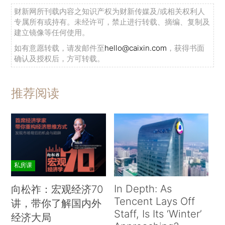
财新网所刊载内容之知识产权为财新传媒及/或相关权利人
专属所有或持有。未经许可，禁止进行转载、摘编、复制及
建立镜像等任何使用。
如有意愿转载，请发邮件至
hello@caixin.com
，获得书面
确认及授权后，方可转载。
推荐阅读
私房课
In Depth: As
向松祚：宏观经济70
Tencent Lays Off
讲，带你了解国内外
Staff, Is Its ‘Winter’
经济大局