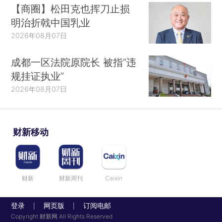
【商圈】松田克也挥刀止损
明治折戟中国乳业
2026年08月07日
成都一区法院原院长 被指“违
规挂证执业”
2026年08月07日
财新移动
财新
财新周刊
Caixin
登录
网页版
订阅电邮
|
|
Copyright 财新网 All Rights Reserved