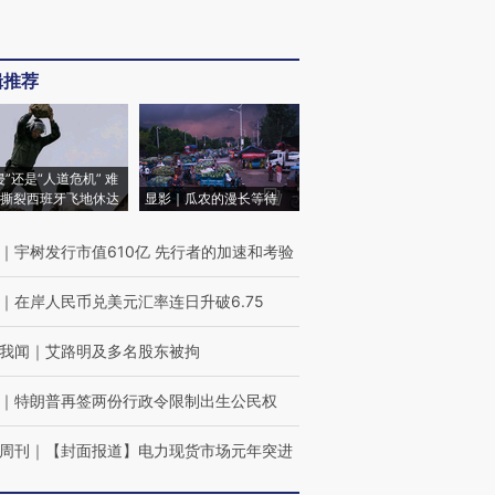
辑推荐
侵”还是“人道危机” 难
撕裂西班牙飞地休达
显影｜瓜农的漫长等待
｜
宇树发行市值610亿 先行者的加速和考验
｜
在岸人民币兑美元汇率连日升破6.75
我闻
｜
艾路明及多名股东被拘
｜
特朗普再签两份行政令限制出生公民权
周刊
｜
【封面报道】电力现货市场元年突进