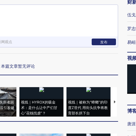
财
伍戈
罗志
新网观点
易峘
发布
视
本篇文章暂无评论
失所者困
视线｜HYROX的吸金
视线｜被称为“蟑螂”的印
视线｜“入侵
高温引发健
术：是什么让中产们甘
度Z世代 用街头抗争将教
机”？难民潮
博
心“花钱找虐”？
育部长拱下台
飞地休达
唐涯