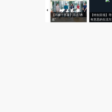
【不唯一答案】不止“养
【特别呈现】寻
老”
有意思的生活方