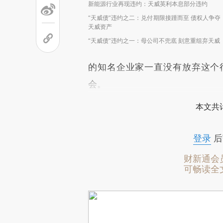
新能源行业再现违约：天威英利本息部分违约
“天威债”违约之二：兑付期限接踵而至 债权人争夺
天威资产
“天威债”违约之一：母公司不兜底 刻意重组弃天威
的知名企业家一直没有放弃这个
会。
本文共计
登录
后
财新通会
可畅读全