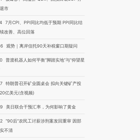
退市
4
7月CPI、PPI同比均低于预期 PPI同比结
续改善、高位回落
46
观势｜离岸信托90天补税窗口期疑问
00
普渡机器人如何平衡“脚踏实地”与“仰望星
？
57
特朗普召开矿业圆桌会 拟向关键矿产投
20亿美元(含视频)
09
美日联合干预汇率，为何影响了黄金
32
“90后”农民工讨薪涉刑案发回重审 因部
实不清