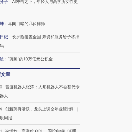
分子
：
AI冲击之下，年轻人与高学历女性更
进第四届链博
【商旅对话】华住集团
技“链”接产
【特别呈现】寻找100种
CFO：不靠规模取胜，华
【特别呈
有意思的生活方式·第三对
住三大增长引擎是什么？
有意思的
坤
：
耳闻目睹的几位律师
日记
：
长护险覆盖全国 筹资和服务给予将持
码
波
：
“沉睡”的10万亿元公积金
新文章
00
普渡机器人张涛：人形机器人不会替代专
器人
4
创新药再活跃，龙头上调全年业绩指引｜
股周报
1
被爆炒、高溢价 QDII、国投白银LOF明