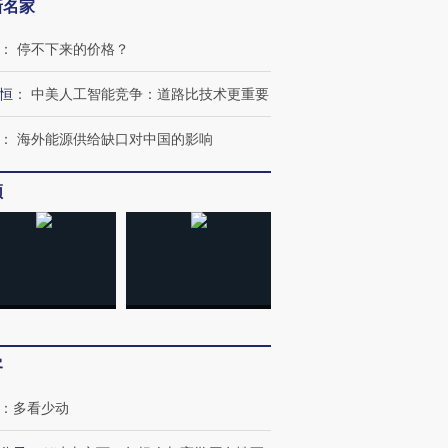
新名家
：
停不下来的价格？
恒
：
中美人工智能竞争：道路比技术更重要
：
海外能源供给缺口对中国的影响
频
”还是“人道危
湖北宜昌局部短时降雨
哈尔滨遭遇短时极端强降
撕裂西班牙
128毫米 紧急转移近
雨 3小时累计雨量超80毫
秘鲁纳斯
客
4000人
米
13人遇难
：
多看少动