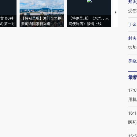
知识
受伤
【推广】走
找100种
【特别呈现】澳门全力探
【特别呈现】《东莞，人
会，让数智科
式·第一对
索葡语国家新渠道
间便利店》倾情上线
业
丁金
村夫
续加
吴晓
最
17:
用机
16:1
医药
15:5