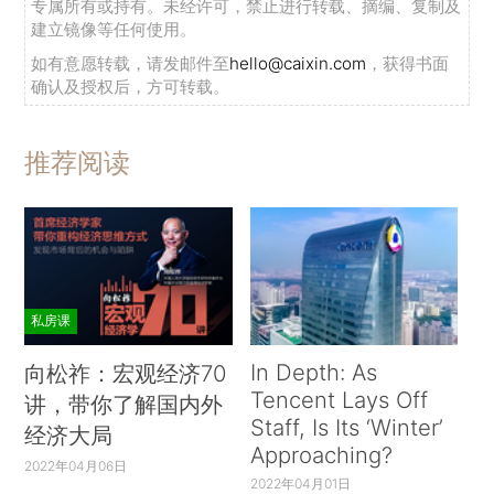
专属所有或持有。未经许可，禁止进行转载、摘编、复制及
建立镜像等任何使用。
如有意愿转载，请发邮件至
hello@caixin.com
，获得书面
确认及授权后，方可转载。
推荐阅读
私房课
In Depth: As
向松祚：宏观经济70
Tencent Lays Off
讲，带你了解国内外
Staff, Is Its ‘Winter’
经济大局
Approaching?
2022年04月06日
2022年04月01日