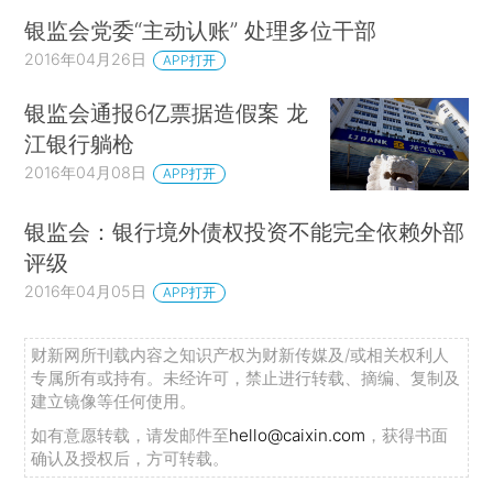
银监会党委“主动认账” 处理多位干部
2016年04月26日
APP打开
银监会通报6亿票据造假案 龙
江银行躺枪
2016年04月08日
APP打开
银监会：银行境外债权投资不能完全依赖外部
评级
2016年04月05日
APP打开
财新网所刊载内容之知识产权为财新传媒及/或相关权利人
专属所有或持有。未经许可，禁止进行转载、摘编、复制及
建立镜像等任何使用。
如有意愿转载，请发邮件至
hello@caixin.com
，获得书面
确认及授权后，方可转载。