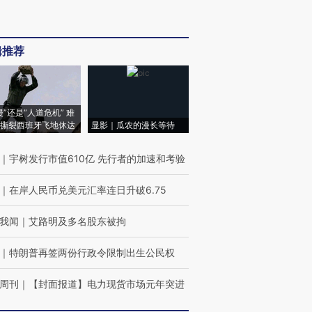
辑推荐
侵”还是“人道危机” 难
撕裂西班牙飞地休达
显影｜瓜农的漫长等待
｜
宇树发行市值610亿 先行者的加速和考验
｜
在岸人民币兑美元汇率连日升破6.75
我闻
｜
艾路明及多名股东被拘
｜
特朗普再签两份行政令限制出生公民权
周刊
｜
【封面报道】电力现货市场元年突进