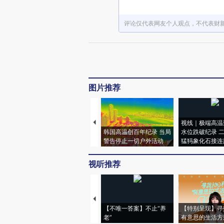
评论仅代表网友个人观点，不代表财
图片推荐
视线｜极端高温
韩国高温创百年纪录 当局
水位跌破纪录 
警告停止一切户外活动
猛犸象化石接连
视听推荐
【不唯一答案】不止“养
【特别呈现】寻
老”
有意思的生活方