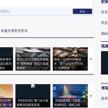
财
新网观点
发布
伍戈
罗志
本篇文章暂无评论
易峘
视
致多瑙河
加沙上百万流离失所者困
视线｜HYROX的吸金
马航飞行员
二战沉船与
于“塑料烤箱” 高温引发健
术：是什么让中产们甘
粒摇头丸 尿
露出
康危机
心“花钱找虐”？
毒品
博
【推广】走
唐涯
找100种
【特别呈现】澳门全力探
【特别呈现】《东莞，人
会，让数智科
式·第一对
索葡语国家新渠道
间便利店》倾情上线
业