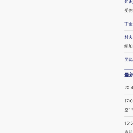
知识
受伤
丁金
村夫
续加
吴晓
最
20:
17:
空”
15:
资超