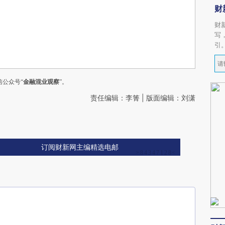
财
财
写
引
公众号“
金融混业观察
”。
责任编辑：李箐 | 版面编辑：刘潇
订阅财新网主编精选电邮