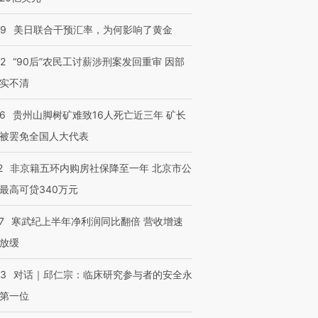
09
美日联合干预汇率，为何影响了黄金
32
“90后”农民工讨薪涉刑案发回重审 因部
实不清
36
贵州山脚树矿难致16人死亡近三年 矿长
被罢免全国人大代表
2
非京籍五环内购房社保降至一年 北京市公
最高可贷340万元
7
寒武纪上半年净利润同比翻倍 营收增速
放缓
53
对话｜邱仁宗：临床研究参与者的安全永
第一位