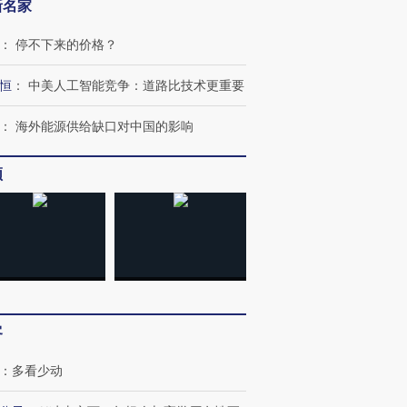
新名家
：
停不下来的价格？
恒
：
中美人工智能竞争：道路比技术更重要
：
海外能源供给缺口对中国的影响
频
跨国走私7万
视线｜被称为“蟑螂”的印
视线｜“入侵”还是“人道危
检体内含3种
度Z世代 用街头抗争将教
机”？难民潮撕裂西班牙
秘鲁纳斯
育部长拱下台
飞地休达
13人遇难
客
进第四届链博
【商旅对话】华住集团
：
多看少动
技“链”接产
【特别呈现】寻找100种
CFO：不靠规模取胜，华
【特别呈
有意思的生活方式·第三对
住三大增长引擎是什么？
有意思的