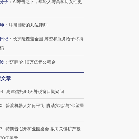
分子
：
AI冲击之下，年轻人与高学历女性更
坤
：
耳闻目睹的几位律师
日记
：
长护险覆盖全国 筹资和服务给予将持
码
波
：
“沉睡”的10万亿元公积金
新文章
46
离岸信托90天补税窗口期疑问
00
普渡机器人如何平衡“脚踏实地”与“仰望星
？
57
特朗普召开矿业圆桌会 拟向关键矿产投
20亿美元