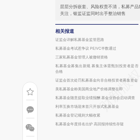
层层分拆嵌套、风险权责不清，私募产品
关注，银监证监同时出手整治销售
相关报道
证监会详解私募基金监管思路
私募基金考试惹争议 PE/VC半数通过
三家私募基金管理人被撤销资格
私募基金募集出新规 募集主体需甄别投资者是否
合格
证监会首次处罚私募基金向非合格投资者募集资金
美私募基金称美国商业地产价格调整在即
私募基金随意提取业绩报酬 基金业协会启动调查
利率互换市场迎来首只开放式私募基金
私募基金登记规则大幅收紧
私募基金年度排名出炉 高回报持续性存疑