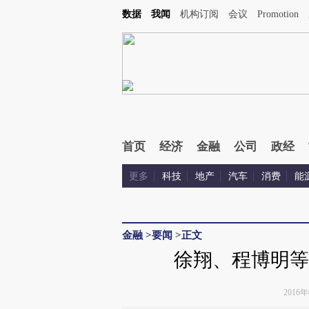
数据
我闻
机构订阅
会议
Promotion
首页
经济
金融
公司
政经
更多
科技
地产
汽车
消费
能
金融
>
要闻
>
正文
徐翔、程博明等
2016