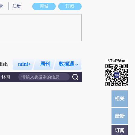
录
注册
商城
订阅
lish
mini+
周刊
数据通
讣闻
订阅