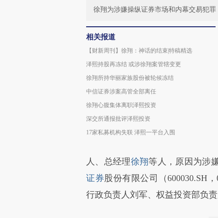
徐翔为涉嫌操纵证券市场和内幕交易犯罪
相关报道
【财新周刊】徐翔：神话的结束|特稿精选
泽熙持股再冻结 或涉徐翔案管辖变更
徐翔所持华丽家族股份被轮候冻结
中信证券涉案高管全部离任
徐翔心腹集体离职泽熙投资
深交所通报批评泽熙投资
17家私募机构失联 泽熙一平台入围
人、总经理
徐翔
等人，原因为涉
证券
股份有限公司（600030.SH，
行政负责人刘军、权益投资部负责