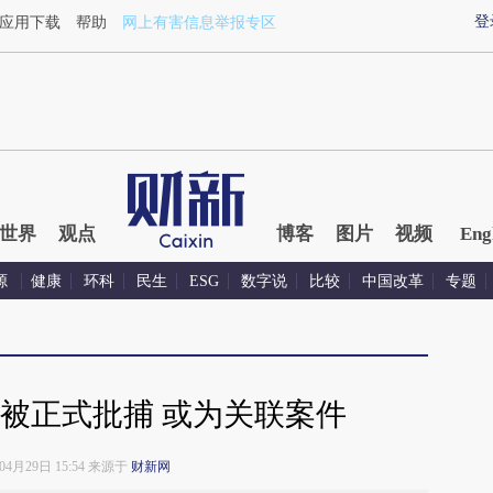
登
应用下载
帮助
网上有害信息举报专区
世界
观点
博客
图片
视频
Eng
源
健康
环科
民生
ESG
数字说
比较
中国改革
专题
被正式批捕 或为关联案件
年04月29日 15:54 来源于
财新网