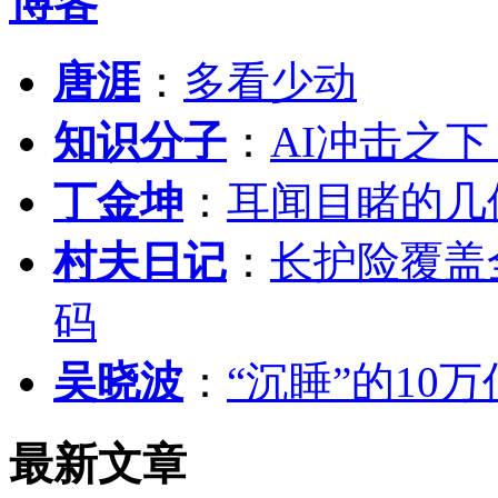
博客
唐涯
：
多看少动
知识分子
：
AI冲击之
丁金坤
：
耳闻目睹的几
村夫日记
：
长护险覆盖
码
吴晓波
：
“沉睡”的10
最新文章