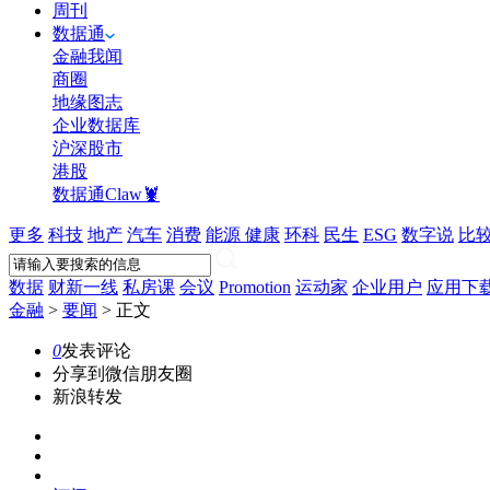
周刊
数据通
金融我闻
商圈
地缘图志
企业数据库
沪深股市
港股
数据通Claw🦞
更多
科技
地产
汽车
消费
能源
健康
环科
民生
ESG
数字说
比
数据
财新一线
私房课
会议
Promotion
运动家
企业用户
应用下
金融
>
要闻
>
正文
0
发表评论
分享到微信朋友圈
新浪转发