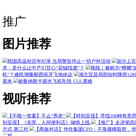
推广
图片推荐
韩国高温创百年纪录 当局警告停止一切户外活动
加沙上百
术：是什么让中产们甘心“花钱找虐”？
视线｜被称为“蟑螂”
机”？难民潮撕裂西班牙飞地休达
湖北宜昌局部短时降雨128毫
毫米
秘鲁纳斯卡观光飞机坠毁 13人遇难
视听推荐
【不唯一答案】不止“养老”
【特别呈现】寻找100种有意
别呈现】《东莞，人间便利店》倾情上线
【推广】走进第四
方式·第三对
【商旅对话】华住集团CFO：不靠规模取胜，
二对