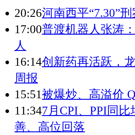
20:26
河南西平“7.30”
17:00
普渡机器人张涛
人
16:14
创新药再活跃，
周报
15:51
被爆炒、高溢价 Q
11:34
7月CPI、PPI同
善、高位回落