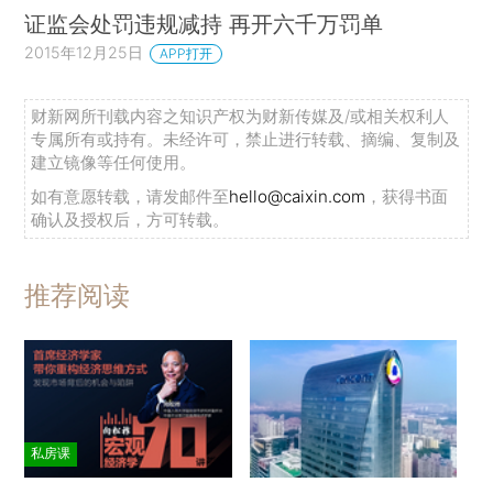
证监会处罚违规减持 再开六千万罚单
2015年12月25日
APP打开
财新网所刊载内容之知识产权为财新传媒及/或相关权利人
专属所有或持有。未经许可，禁止进行转载、摘编、复制及
建立镜像等任何使用。
如有意愿转载，请发邮件至
hello@caixin.com
，获得书面
确认及授权后，方可转载。
推荐阅读
私房课