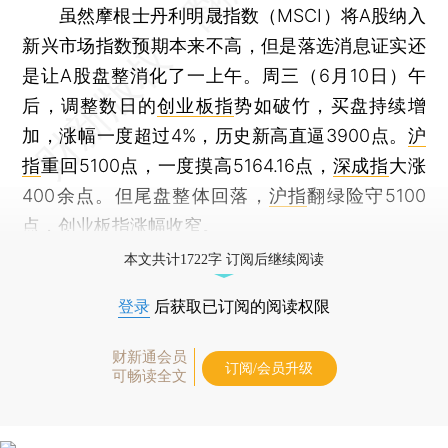
虽然摩根士丹利明晟指数（MSCI）将A股纳入
新兴市场指数预期本来不高，但是落选消息证实还
是让A股盘整消化了一上午。周三（6月10日）午
后，调整数日的
创业板指
势如破竹，买盘持续增
加，涨幅一度超过4%，历史新高直逼3900点。
沪
指
重回5100点，一度摸高5164.16点，
深成指
大涨
400余点。但尾盘整体回落，
沪指
翻绿险守5100
点，
创业板指
涨幅收窄。
本文共计1722字 订阅后继续阅读
登录
后获取已订阅的阅读权限
财新通会员
订阅/会员升级
可畅读全文