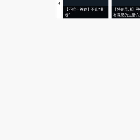
【不唯一答案】不止“养
【特别呈现】寻
老”
有意思的生活方