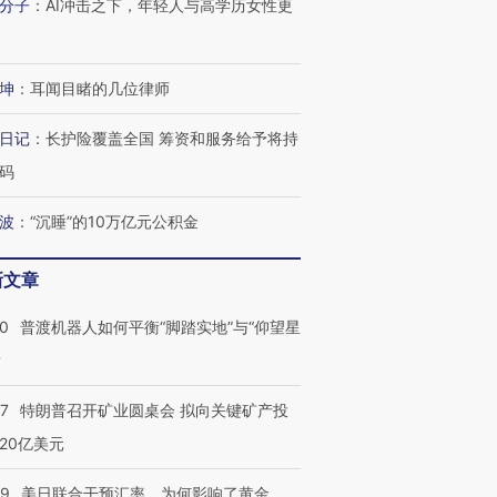
分子
：
AI冲击之下，年轻人与高学历女性更
进第四届链博
【商旅对话】华住集团
技“链”接产
【特别呈现】寻找100种
CFO：不靠规模取胜，华
【特别呈
有意思的生活方式·第三对
住三大增长引擎是什么？
有意思的
坤
：
耳闻目睹的几位律师
日记
：
长护险覆盖全国 筹资和服务给予将持
码
波
：
“沉睡”的10万亿元公积金
新文章
00
普渡机器人如何平衡“脚踏实地”与“仰望星
？
57
特朗普召开矿业圆桌会 拟向关键矿产投
20亿美元
09
美日联合干预汇率，为何影响了黄金