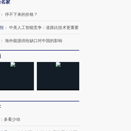
新名家
：
停不下来的价格？
恒
：
中美人工智能竞争：道路比技术更重要
：
海外能源供给缺口对中国的影响
频
跨国走私7万
视线｜被称为“蟑螂”的印
视线｜“入侵”还是“人道危
检体内含3种
度Z世代 用街头抗争将教
机”？难民潮撕裂西班牙
秘鲁纳斯
育部长拱下台
飞地休达
13人遇难
客
：
多看少动