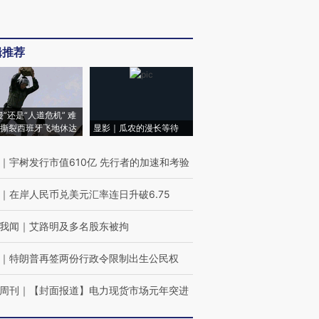
辑推荐
侵”还是“人道危机” 难
撕裂西班牙飞地休达
显影｜瓜农的漫长等待
｜
宇树发行市值610亿 先行者的加速和考验
｜
在岸人民币兑美元汇率连日升破6.75
我闻
｜
艾路明及多名股东被拘
｜
特朗普再签两份行政令限制出生公民权
周刊
｜
【封面报道】电力现货市场元年突进