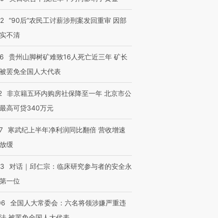
32
“90后”农民工讨薪涉刑案发回重审 因部
实不清
36
贵州山脚树矿难致16人死亡近三年 矿长
被罢免全国人大代表
2
非京籍五环内购房社保降至一年 北京市公
最高可贷340万元
7
寒武纪上半年净利润同比翻倍 营收增速
放缓
53
对话｜邱仁宗：临床研究参与者的安全永
第一位
06
全国人大常委会：六名将领涉嫌严重违
法 被罢免全国人大代表