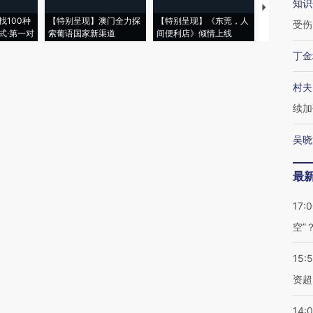
知识
【推广】走
找100种
【特别呈现】澳门全力探
【特别呈现】《东莞，人
会，让数智科
受伤
式·第一对
索葡语国家新渠道
间便利店》倾情上线
业
丁金
村夫
续加
吴晓
最
17:
空”
15:
资超
14: