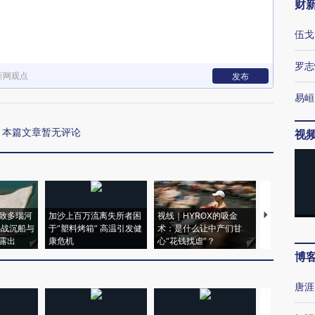
财
伍戈
罗志
新网观点
发布
易峘
本篇文章暂无评论
视
致多瑙河
加沙上百万流离失所者困
视线｜HYROX的吸金
马航飞行员
二战沉船与
于“塑料烤箱” 高温引发健
术：是什么让中产们甘
粒摇头丸 尿
露出
康危机
心“花钱找虐”？
毒品
博
唐涯