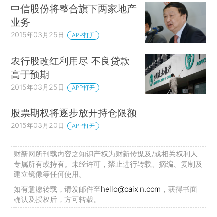
中信股份将整合旗下两家地产
业务
2015年03月25日
APP打开
农行股改红利用尽 不良贷款
高于预期
2015年03月25日
APP打开
股票期权将逐步放开持仓限额
2015年03月20日
APP打开
财新网所刊载内容之知识产权为财新传媒及/或相关权利人
专属所有或持有。未经许可，禁止进行转载、摘编、复制及
建立镜像等任何使用。
如有意愿转载，请发邮件至
hello@caixin.com
，获得书面
确认及授权后，方可转载。