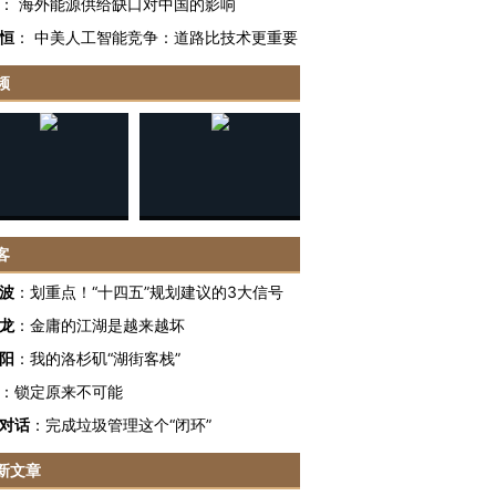
：
海外能源供给缺口对中国的影响
恒
：
中美人工智能竞争：道路比技术更重要
频
客
波
：
划重点！“十四五”规划建议的3大信号
龙
：
金庸的江湖是越来越坏
阳
：
我的洛杉矶“湖街客栈”
：
锁定原来不可能
对话
：
完成垃圾管理这个“闭环”
新文章