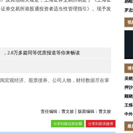
易峘
海证券交易所港股通投资者适当性管理指引》。现予发
罗志
视
，2.8万多篇同等优质报道等你来畅读
博
吴晓
阅宏观经济、股票债券、公司人物，财经数据尽在掌
押沙
顾晓
王烁
责任编辑：曹文姣 | 版面编辑：曹文姣
中外
分享到微信朋友圈
分享到新浪微博
最