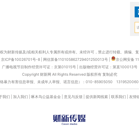
权为财新传媒及/或相关权利人专属所有或持有。未经许可，禁止进行转载、摘编、
京ICP备10026701号-8
|
网信算备110105862729401250013号
|
京公网安备 11
广播电视节目制作经营许可证：京第01015号
|
出版物经营许可证：第直100013号
Copyright 财新网 All Rights Reserved 版权所有 复制必究
害信息举报、未成年人举报、谣言信息）：010-85905050 13195200605 举报邮
于我们
|
加入我们
|
啄木鸟公益基金会
|
意见与反馈
|
提供新闻线索
|
联系我们
|
友情