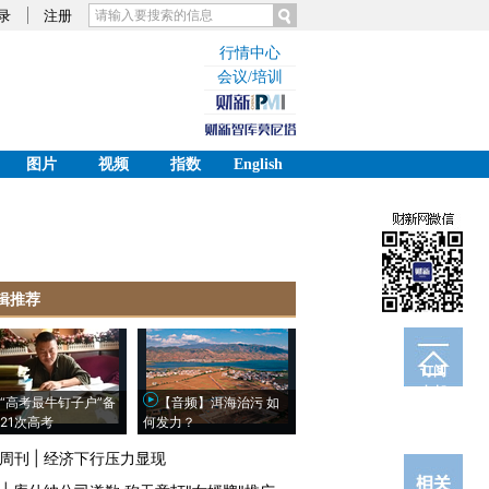
录
注册
行情中心
会议/培训
图片
视频
指数
English
辑推荐
订阅
电邮
“高考最牛钉子户”备
【音频】洱海治污 如
21次高考
何发力？
周刊
|
经济下行压力显现