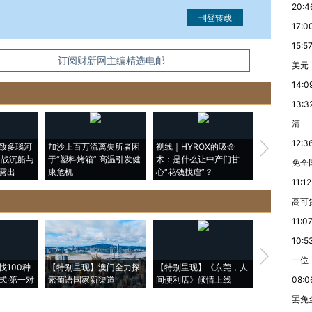
20:4
17:0
15:5
信息。经确认即可刊登转载。
订阅财新网主编精选电邮
美元
14:0
13:3
清
12:3
致多瑙河
加沙上百万流离失所者困
视线｜HYROX的吸金
马航飞行员
二战沉船与
于“塑料烤箱” 高温引发健
术：是什么让中产们甘
粒摇头丸 尿
免全
露出
康危机
心“花钱找虐”？
毒品
11:12
高可
11:0
10:5
【推广】走
一位
找100种
【特别呈现】澳门全力探
【特别呈现】《东莞，人
会，让数智科
式·第一对
索葡语国家新渠道
间便利店》倾情上线
业
08:0
罢免