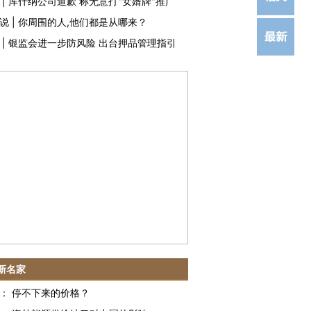
|
库什纳公司道歉 称无意打"女婿牌"推广
说
|
你周围的人,他们都是从哪来？
|
银监会进一步防风险 出台押品管理指引
新名家
：
停不下来的价格？