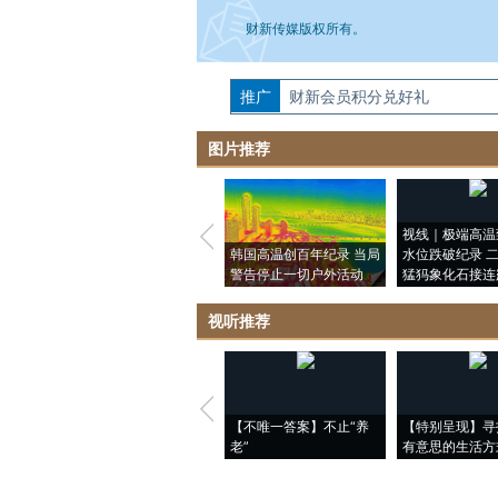
财新传媒版权所有。
推广
如需刊登转载请点击右侧按钮，提交相关
财新会员积分兑好礼
图片推荐
视线｜极端高温
韩国高温创百年纪录 当局
水位跌破纪录 
警告停止一切户外活动
猛犸象化石接连
视听推荐
【不唯一答案】不止“养
【特别呈现】寻
老”
有意思的生活方