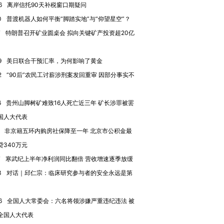
6
离岸信托90天补税窗口期疑问
0
普渡机器人如何平衡“脚踏实地”与“仰望星空”？
7
特朗普召开矿业圆桌会 拟向关键矿产投资超20亿
9
美日联合干预汇率，为何影响了黄金
2
“90后”农民工讨薪涉刑案发回重审 因部分事实不
6
贵州山脚树矿难致16人死亡近三年 矿长涉罪被罢
跨国走私7万
视线｜被称为“蟑螂”的印
视线｜“入侵”还是“人道危
检体内含3种
度Z世代 用街头抗争将教
机”？难民潮撕裂西班牙
秘鲁纳斯
国人大代表
育部长拱下台
飞地休达
13人遇难
非京籍五环内购房社保降至一年 北京市公积金最
贷340万元
7
寒武纪上半年净利润同比翻倍 营收增速逐季放缓
3
对话｜邱仁宗：临床研究参与者的安全永远是第
进第四届链博
【商旅对话】华住集团
技“链”接产
【特别呈现】寻找100种
CFO：不靠规模取胜，华
【特别呈
6
全国人大常委会：六名将领涉嫌严重违纪违法 被
有意思的生活方式·第三对
住三大增长引擎是什么？
有意思的
全国人大代表