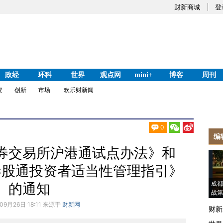
财新商城
登
政经
环科
世界
观点网
mini+
博客
周刊
资
创新
市场
欢乐财新闻
0
编
券交易所沪港通试点办法》和
港股通投资者适当性管理指引》
成都
的通知
战第
09月26日 18:11 来源于
财新网
财新