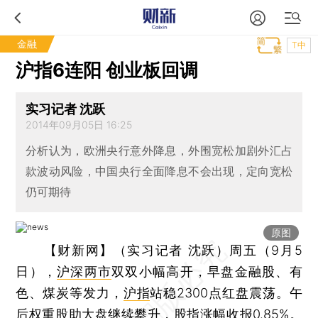
金融
T中
沪指6连阳 创业板回调
实习记者 沈跃
2014年09月05日 16:25
分析认为，欧洲央行意外降息，外围宽松加剧外汇占
款波动风险，中国央行全面降息不会出现，定向宽松
仍可期待
原图
【财新网】（实习记者 沈跃）
周五（9月5
日），
沪深两市
双双小幅高开，早盘金融股、有
色、煤炭等发力，
沪指
站稳2300点红盘震荡。午
后权重股助大盘继续攀升，股指涨幅收报0.85%。