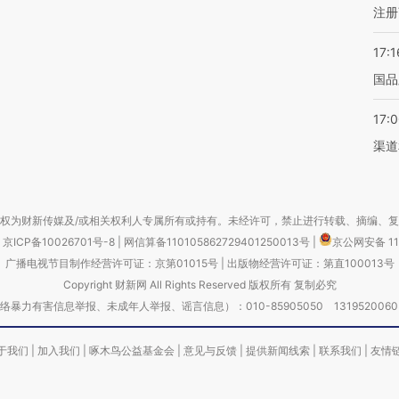
注册
17:1
国品
17:
渠道
权为财新传媒及/或相关权利人专属所有或持有。未经许可，禁止进行转载、摘编、
京ICP备10026701号-8
|
网信算备110105862729401250013号
|
京公网安备 11
广播电视节目制作经营许可证：京第01015号
|
出版物经营许可证：第直100013号
Copyright 财新网 All Rights Reserved 版权所有 复制必究
害信息举报、未成年人举报、谣言信息）：010-85905050 13195200605 举报邮
于我们
|
加入我们
|
啄木鸟公益基金会
|
意见与反馈
|
提供新闻线索
|
联系我们
|
友情