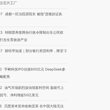
立芯片工厂
07
成都一区法院原院长 被指“违规挂证执
43
特朗普再签两份行政令限制出生公民权
打击生育旅游产业
37
财经早知道｜部分银行房贷利率，降至“2
0
宇树科技IPO估值600亿元 DeepSeek参
略配售
22
油气市场剧烈波动现套利空间 嘉能可上
扭亏、净利增超50亿美元
6
贝恩资本宣布收购贡茶 在中国大陆无法