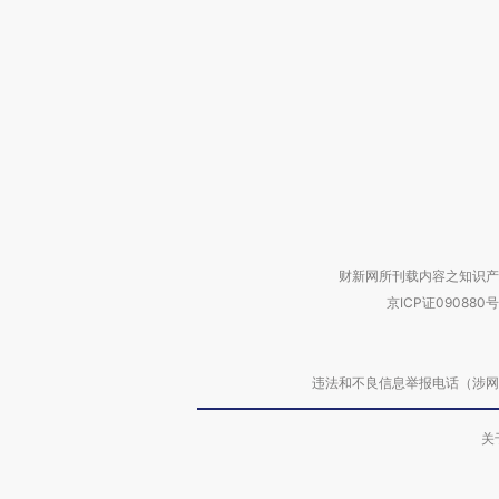
财新网所刊载内容之知识产
京ICP证090880号
违法和不良信息举报电话（涉网络暴力有
关