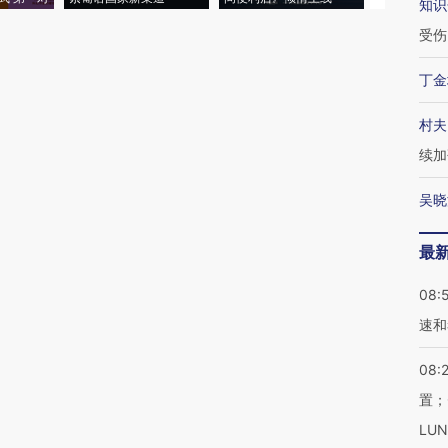
知识
受伤
丁金
村夫
续加
吴晓
最
08:
速和
08:
置；
LU