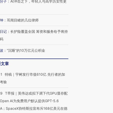
分子
：
AI冲击之下，年轻人与高学历女性更
坤
：
耳闻目睹的几位律师
日记
：
长护险覆盖全国 筹资和服务给予将持
码
波
：
“沉睡”的10万亿元公积金
新文章
51
特稿｜宇树发行市值610亿 先行者的加
考验
29
T早报｜英伟达或拟下调下代GPU显存配
Open AI为免费用户默认提供GPT-5.6
NA；SpaceX协特斯拉宣布斥168亿美元在德