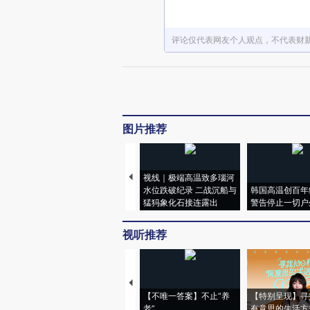
评论仅代表网友个人观点，不代表财
图片推荐
视线｜极端高温致多瑙河
水位跌破纪录 二战沉船与
韩国高温创百年
猛犸象化石接连露出
警告停止一切户
视听推荐
【不唯一答案】不止“养
【特别呈现】寻
老”
有意思的生活方