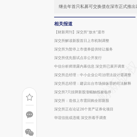
继去年首只私募可交换债在深市正式推出
相关报道
【财新周刊】深交所“放水”退市
深交所解读新股首日上市机制调整
深交所为暂停上市债券提供转让服务
深交所优先股试点非公开发行
中信分析师泄露内幕信息 深交所已展开调查
深交所总经理：中小企业公司治理法设计需调整
深交所总经理：建议出台市场操纵罪的司法解释
深交所7只挂牌新股涨幅触线被临停
深交所：造假上市需回购全部新股
深交所正在论证26个资产证券化项目
华谊信批或违规 深交所着手调查