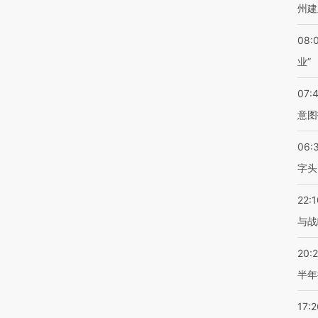
州建
08:
业”
07:
意图
06:
字头
22:1
与战
20:
半年
17:2