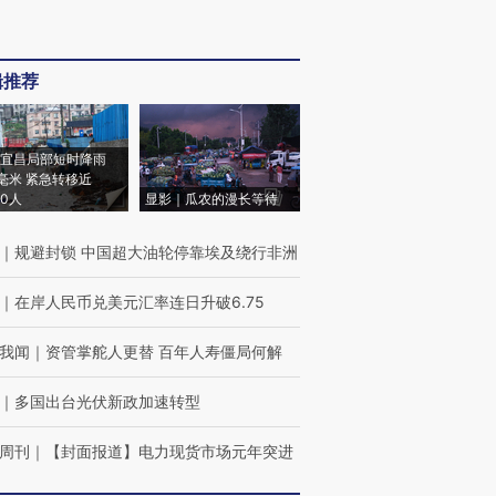
辑推荐
宜昌局部短时降雨
8毫米 紧急转移近
00人
显影｜瓜农的漫长等待
｜
规避封锁 中国超大油轮停靠埃及绕行非洲
｜
在岸人民币兑美元汇率连日升破6.75
我闻
｜
资管掌舵人更替 百年人寿僵局何解
｜
多国出台光伏新政加速转型
周刊
｜
【封面报道】电力现货市场元年突进