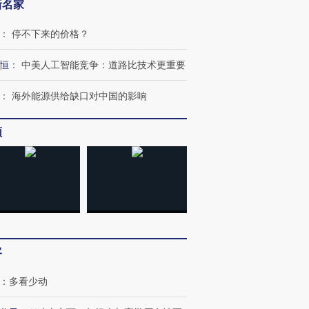
新名家
：
停不下来的价格？
恒
：
中美人工智能竞争：道路比技术更重要
：
海外能源供给缺口对中国的影响
频
OX的吸金
马航飞行员跨国走私7万
视线｜被称为“蟑螂”的印
让中产们甘
粒摇头丸 尿检体内含3种
度Z世代 用街头抗争将教
秘鲁纳斯
”？
毒品
育部长拱下台
13人遇难
客
：
多看少动
进第四届链博
【商旅对话】华住集团
技“链”接产
【特别呈现】寻找100种
CFO：不靠规模取胜，华
【特别呈
有意思的生活方式·第三对
住三大增长引擎是什么？
有意思的