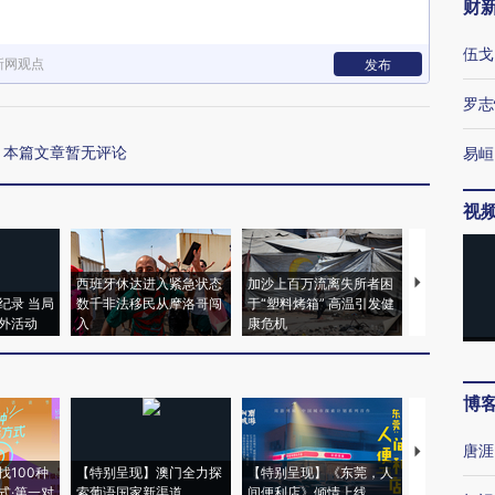
财
伍戈
新网观点
发布
罗志
本篇文章暂无评论
易峘
视
西班牙休达进入紧急状态
加沙上百万流离失所者困
视线｜HYR
纪录 当局
数千非法移民从摩洛哥闯
于“塑料烤箱” 高温引发健
术：是什么
外活动
入
康危机
心“花钱找虐
博
唐涯
【推广】走
找100种
【特别呈现】澳门全力探
【特别呈现】《东莞，人
会，让数智科
式·第一对
索葡语国家新渠道
间便利店》倾情上线
业