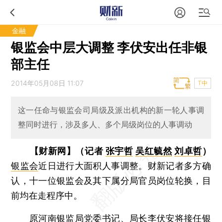
金融
银监会中层大调整 李伏安出任非银
部主任
2014年05月08日 11:07
T中
这一任命与银监会司局级及派出机构的新一轮人事调
整同时进行，涉及多人、多个局级岗位的人事调动
【财新网】（记者
张宇哲
吴红毓然
刘卓哲
）
银监会
近日进行大面积人事调整。财新记者多方确
认，十一位银监会及其下属分局官员岗位轮换，目
前均在走程序中。
原河南银监局党委书记、局长
李伏安
将接任银