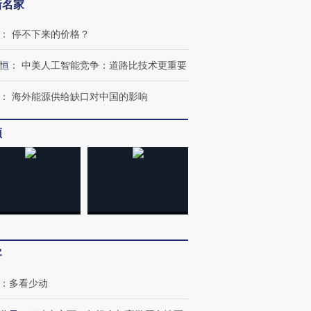
新名家
：
停不下来的价格？
恒
：
中美人工智能竞争：道路比技术更重要
：
海外能源供给缺口对中国的影响
频
”还是“人道危
湖北宜昌局部短时降雨
哈尔滨遭遇短时极端强降
撕裂西班牙
128毫米 紧急转移近
雨 3小时累计雨量超80毫
秘鲁纳斯
4000人
米
13人遇难
客
：
多看少动
进第四届链博
【商旅对话】华住集团