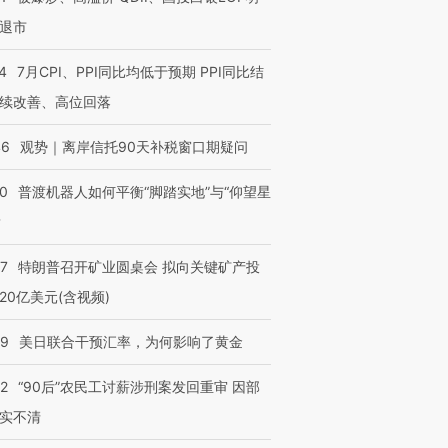
退市
4
7月CPI、PPI同比均低于预期 PPI同比结
续改善、高位回落
46
观势｜离岸信托90天补税窗口期疑问
00
普渡机器人如何平衡“脚踏实地”与“仰望星
？
57
特朗普召开矿业圆桌会 拟向关键矿产投
20亿美元(含视频)
09
美日联合干预汇率，为何影响了黄金
32
“90后”农民工讨薪涉刑案发回重审 因部
实不清