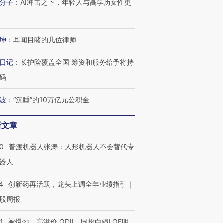
技“链”接产
【特别呈现】寻找100种
CFO：不靠规模取胜，华
【特别呈
分子
：
AI冲击之下，年轻人与高学历女性更
有意思的生活方式·第三对
住三大增长引擎是什么？
有意思的
坤
：
耳闻目睹的几位律师
日记
：
长护险覆盖全国 筹资和服务给予将持
码
波
：
“沉睡”的10万亿元公积金
新文章
00
普渡机器人张涛：人形机器人不会替代专
器人
4
创新药再活跃，龙头上调全年业绩指引｜
股周报
1
被爆炒、高溢价 QDII、国投白银LOF明