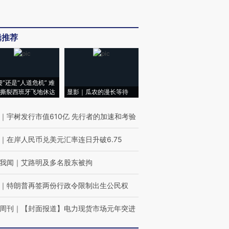
辑推荐
侵”还是“人道危机” 难
撕裂西班牙飞地休达
显影｜瓜农的漫长等待
｜
宇树发行市值610亿 先行者的加速和考验
｜
在岸人民币兑美元汇率连日升破6.75
我闻
｜
艾路明及多名股东被拘
｜
特朗普再签两份行政令限制出生公民权
周刊
｜
【封面报道】电力现货市场元年突进