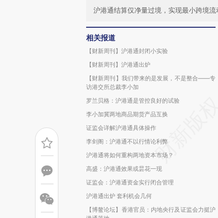
沪港通结算仅净量过境，实现最小跨境流
相关报道
【财新周刊】沪港通封闭小实验
【财新周刊】沪港通出炉
【财新周刊】我们带来的是发展，不是整合——专
访港交所总裁李小加
罗兰贝格：沪港通是管控良好的试验
李小加冀两地商品期货产品互换
证监会详解沪港通具体操作
李剑阁：沪港通不以行情论利弊
沪港通将如何重构两地资本市场？
高盛：沪港通效果或昙花一现
证监会：沪港通资金实行闭合管理
沪港通出炉 套利机会几何
【博鳌论坛】香港官员：内地央行及证监会力挺沪