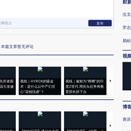
财
伍戈
新网观点
发布
罗志
易峘
本篇文章暂无评论
视
失所者困
视线｜HYROX的吸金
视线｜被称为“蟑螂”的印
视线｜“入侵
高温引发健
术：是什么让中产们甘
度Z世代 用街头抗争将教
机”？难民潮
心“花钱找虐”？
育部长拱下台
飞地休达
博
唐涯
【推广】走