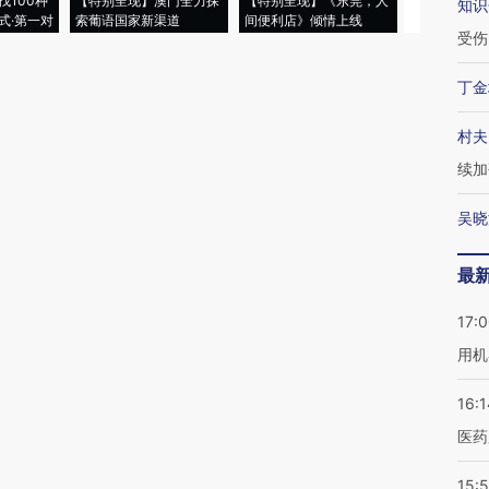
找100种
【特别呈现】澳门全力探
【特别呈现】《东莞，人
会，让数智科
知识
式·第一对
索葡语国家新渠道
间便利店》倾情上线
业
受伤
丁金
村夫
续加
吴晓
最
17:
用机
16:1
医药
15:5