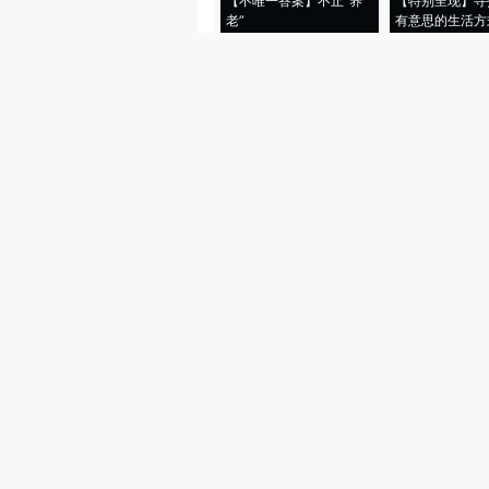
【不唯一答案】不止“养
【特别呈现】寻
老”
有意思的生活方