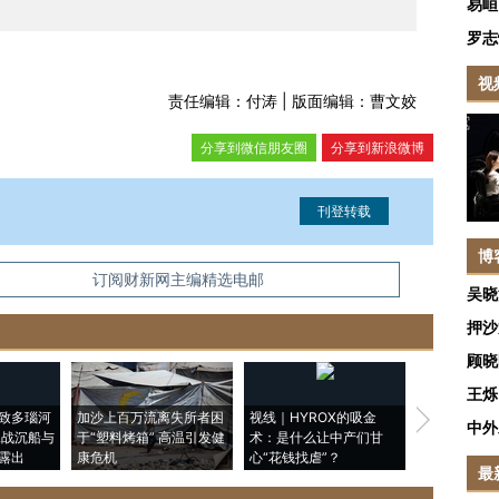
易峘
罗志
视
责任编辑：付涛 | 版面编辑：曹文姣
分享到微信朋友圈
分享到新浪微博
博
信息。经确认即可刊登转载。
订阅财新网主编精选电邮
吴晓
押沙
顾晓
王烁
致多瑙河
加沙上百万流离失所者困
视线｜HYROX的吸金
马航飞行员
中外
二战沉船与
于“塑料烤箱” 高温引发健
术：是什么让中产们甘
粒摇头丸 尿
露出
康危机
心“花钱找虐”？
毒品
最