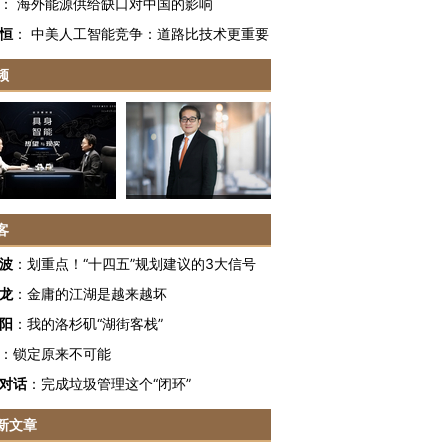
：
海外能源供给缺口对中国的影响
恒
：
中美人工智能竞争：道路比技术更重要
频
客
波
：
划重点！“十四五”规划建议的3大信号
龙
：
金庸的江湖是越来越坏
阳
：
我的洛杉矶“湖街客栈”
：
锁定原来不可能
跨国走私7万
视线｜被称为“蟑螂”的印
视线｜“入侵”还是“人道危
对话
：
完成垃圾管理这个“闭环”
检体内含3种
度Z世代 用街头抗争将教
机”？难民潮撕裂西班牙
秘鲁纳斯
育部长拱下台
飞地休达
13人遇难
新文章