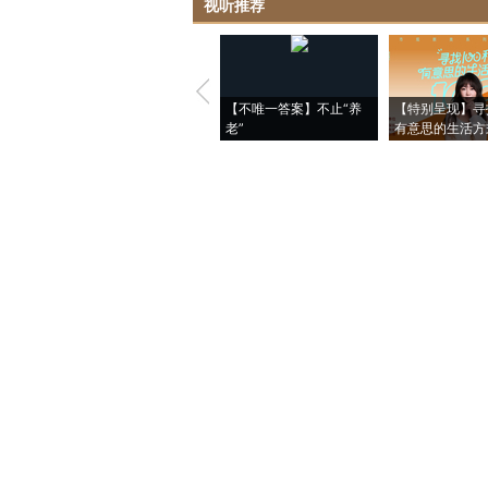
视听推荐
【不唯一答案】不止“养
【特别呈现】寻
老”
有意思的生活方