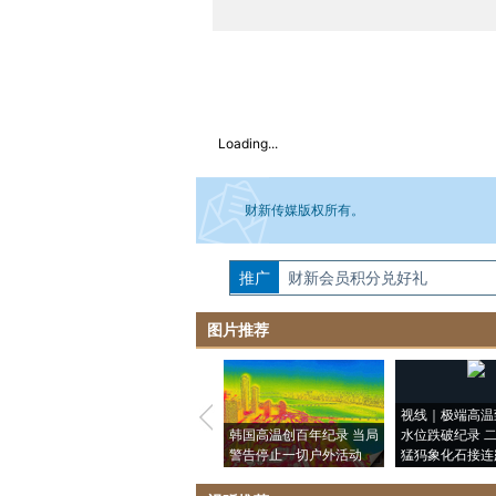
Loading...
财新传媒版权所有。
推广
如需刊登转载请点击右侧按钮，提交相关
财新会员积分兑好礼
图片推荐
视线｜极端高温
韩国高温创百年纪录 当局
水位跌破纪录 
警告停止一切户外活动
猛犸象化石接连