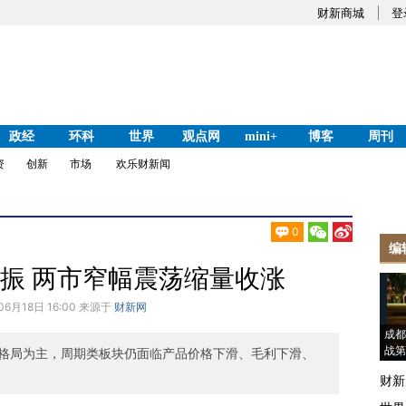
财新商城
登
政经
环科
世界
观点网
mini+
博客
周刊
资
创新
市场
欢乐财新闻
0
编
振 两市窄幅震荡缩量收涨
06月18日 16:00 来源于
财新网
成都
战第
格局为主，周期类板块仍面临产品价格下滑、毛利下滑、
财新