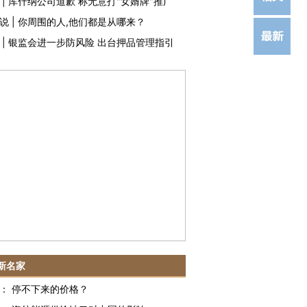
|
库什纳公司道歉 称无意打"女婿牌"推广
说
|
你周围的人,他们都是从哪来？
|
银监会进一步防风险 出台押品管理指引
新名家
：
停不下来的价格？