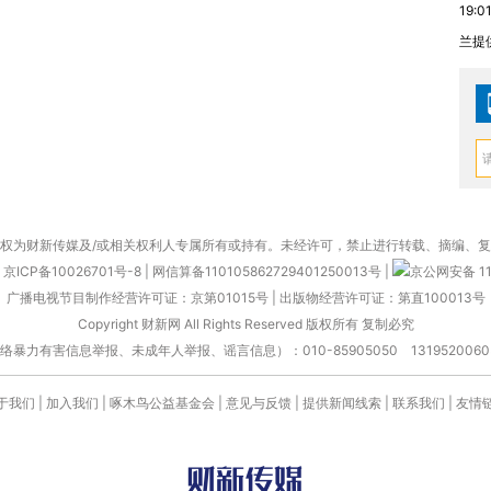
19:0
兰提
权为财新传媒及/或相关权利人专属所有或持有。未经许可，禁止进行转载、摘编、
京ICP备10026701号-8
|
网信算备110105862729401250013号
|
京公网安备 11
广播电视节目制作经营许可证：京第01015号
|
出版物经营许可证：第直100013号
Copyright 财新网 All Rights Reserved 版权所有 复制必究
害信息举报、未成年人举报、谣言信息）：010-85905050 13195200605 举报邮
于我们
|
加入我们
|
啄木鸟公益基金会
|
意见与反馈
|
提供新闻线索
|
联系我们
|
友情