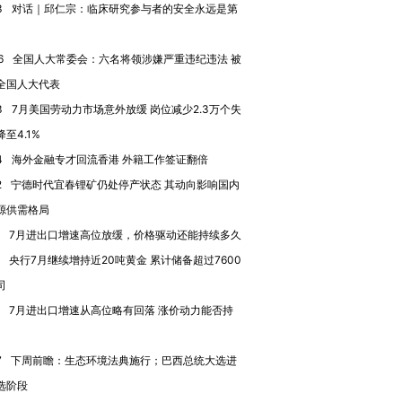
3
对话｜邱仁宗：临床研究参与者的安全永远是第
6
全国人大常委会：六名将领涉嫌严重违纪违法 被
进第四届链博
【商旅对话】华住集团
全国人大代表
技“链”接产
【特别呈现】寻找100种
CFO：不靠规模取胜，华
【特别呈
有意思的生活方式·第三对
住三大增长引擎是什么？
有意思的
3
7月美国劳动力市场意外放缓 岗位减少2.3万个失
至4.1%
4
海外金融专才回流香港 外籍工作签证翻倍
2
宁德时代宜春锂矿仍处停产状态 其动向影响国内
源供需格局
7月进出口增速高位放缓，价格驱动还能持续多久
央行7月继续增持近20吨黄金 累计储备超过7600
司
7月进出口增速从高位略有回落 涨价动力能否持
7
下周前瞻：生态环境法典施行；巴西总统大选进
选阶段