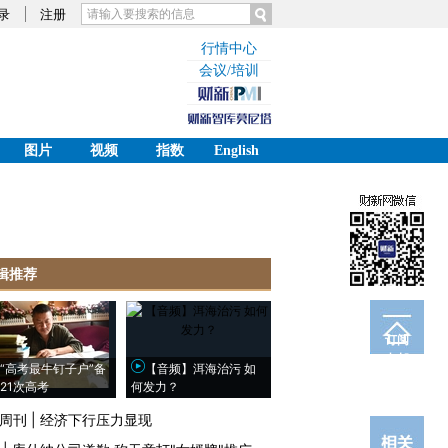
录
注册
行情中心
会议/培训
图片
视频
指数
English
辑推荐
订阅
电邮
“高考最牛钉子户”备
【音频】洱海治污 如
21次高考
何发力？
周刊
|
经济下行压力显现