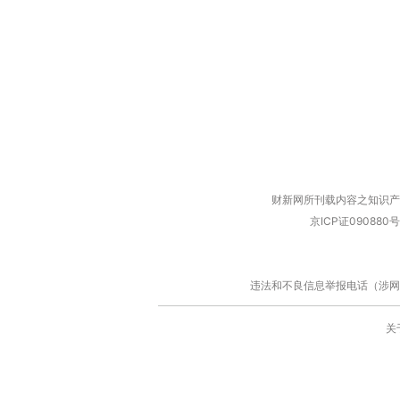
财新网所刊载内容之知识产
京ICP证090880号
违法和不良信息举报电话（涉网络暴力有
关