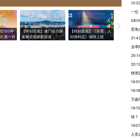
10:5
一位
08:0
【推广】走
罢免
找100种
【特别呈现】澳门全力探
【特别呈现】《东莞，人
会，让数智科
式·第一对
索葡语国家新渠道
间便利店》倾情上线
业
21:4
业率降
20:1
20:1
锂资
19:51
19:18
万盎
19:15
续？
19:0
入竞