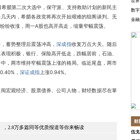
世界
日希腊第二次大选中，保守派、支持救助计划的新民主
数字
来几天内，希腊各政党将再次开始艰难的组阁谈判。无
金融
纷纷收涨，周一A股也高开高走，缩量窄幅震荡。
，蓄势整理后震荡冲高，
深成指
收复万点大关。随后
续表现积极，银行、保险高开低走，跌幅居前，石油、
夺中，两市维持窄幅震荡上涨的格局。临近尾盘，两市
0.40%，
深证成指
上涨0.94%。
查阅宏观经济、股票债券、公司人物，财经数据尽在掌
财
，2.8万多篇同等优质报道等你来畅读
伍戈