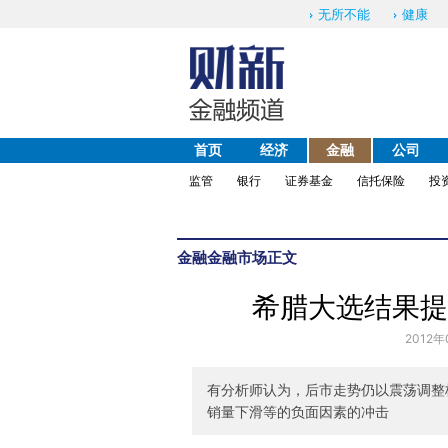
无所不能
健康
首页
经济
金融
公司
监管
银行
证券基金
信托保险
投
金融
金融市场
正文
希腊大选结果提
2012年
有分析师认为，后市走势仍以震荡调整
销量下滑等的负面因素的冲击