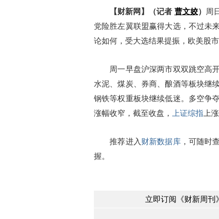
【财新网】（记者
曹文姣
）
周
党险胜左翼联盟赢得大选，不过未
论如何，受大选结果提振，欧美股市
周一早盘沪深两市双双跳空高开
水泥、煤炭、券商、酿酒等板块继
钢铁等权重板块继续低迷。多空争
涨幅收窄，截至收盘，
上证综指
上涨
推荐进入
财新数据库
，可随时
握。
立即订阅《财新周刊》