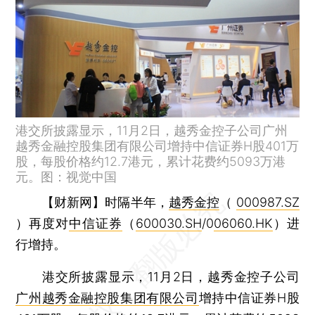
港交所披露显示，11月2日，越秀金控子公司广州
越秀金融控股集团有限公司增持中信证券H股401万
股，每股价格约12.7港元，累计花费约5093万港
元。图：视觉中国
【财新网】
时隔半年，
越秀金控
（
000987.SZ
）再度对
中信证券
（
600030.SH
/0
06060.HK
）进
行增持。
港交所披露显示，11月2日，越秀金控子公司
广州越秀金融控股集团有限公司
增持中信证券H股