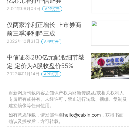
亿港元增持中信证券
2021年08月06日
APP打开
仅两家净利正增长 上市券商
前三季净利降三成
2022年10月31日
APP打开
中信证券280亿元配股细节敲
定 定价为A股收盘价55%
2022年01月14日
APP打开
财新网所刊载内容之知识产权为财新传媒及/或相关权利人
专属所有或持有。未经许可，禁止进行转载、摘编、复制及
建立镜像等任何使用。
如有意愿转载，请发邮件至
hello@caixin.com
，获得书面
确认及授权后，方可转载。