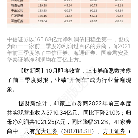
中信证券以165.68亿元净利润依旧稳坐第一，也成
为唯一一家前三季度净利润过百亿的券商，而2021
年前三季度除了中信证券、海通证券、国泰君安及
华泰证券净利润均在百亿上方。
【财新网】
10月即将收官，上市券商悉数披露
了前三季度财报，业绩“开倒车”成为行业普遍现
象。
据财新统计，41家上市券商2022年前三季度
共实现营业收入3710.34亿元、同比下降21.0%；归
母净利润共1021.25亿元，同比降幅31.2%。41家券
商中，只有
光大证券
（
601788.SH
）、
方正证券
（