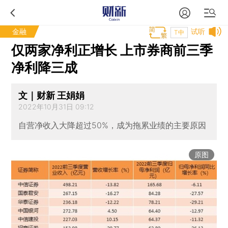
金融
试听
T中
仅两家净利正增长 上市券商前三季
净利降三成
文｜财新 王娟娟
2022年10月31日 09:12
自营净收入大降超过50%，成为拖累业绩的主要原因
原图