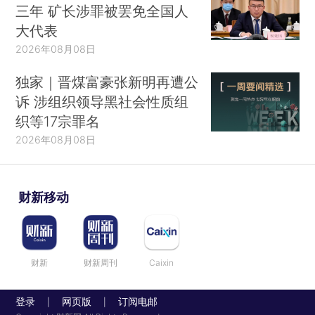
三年 矿长涉罪被罢免全国人
大代表
2026年08月08日
独家｜晋煤富豪张新明再遭公
诉 涉组织领导黑社会性质组
织等17宗罪名
2026年08月08日
财新移动
财新
财新周刊
Caixin
登录
网页版
订阅电邮
|
|