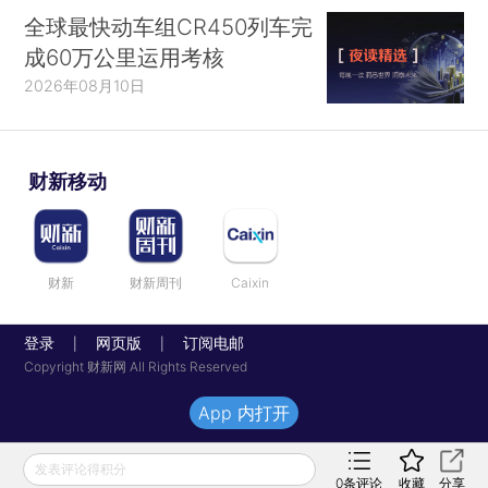
全球最快动车组CR450列车完
成60万公里运用考核
2026年08月10日
财新移动
财新
财新周刊
Caixin
登录
网页版
订阅电邮
|
|
Copyright 财新网 All Rights Reserved
App 内打开
发表评论得积分
0
条评论
收藏
分享