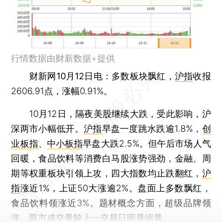
行情数据由财新数据+提供
财新网10月12日电
：多数板块飘红，
沪指
收报
2606.91点，涨幅0.91%。
10月12日，隔夜美股继续大跌，受此影响，沪
深两市小幅低开。
沪指
早盘一度跳水跌逾1.8%，
创
业板指
、
中小板指
早盘大跌2.5%。但午后市场人气
回暖，食品饮料等消费白马股涨势强劲，金融、周
期等权重板块引领上攻，四大指数均止跌翻红，
沪
指
涨近1%，上证50大涨逾2%。盘面上多数飘红，
食品饮料领涨近3%。题材概念方面，超级品牌领
涨。两市成交量较上一交易日明显缩量。