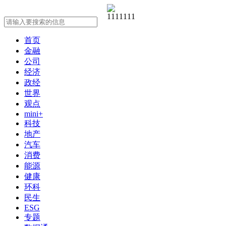
首页
金融
公司
经济
政经
世界
观点
mini+
科技
地产
汽车
消费
能源
健康
环科
民生
ESG
专题