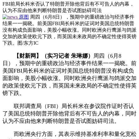
FBI前局长科米否认了特朗普开除他背后有不可告人的内幕，
认为不应由他来判断特朗普是否试图妨碍司法
原图
周四（6月8日），预期中的重磅政治与经济事件
结果一一揭晓。前美国FBI局长科米的证词对美国总统特朗普
没有构成负面影响，美股小幅收涨。同时欧洲央行鹰派与鸽派
交加的政策使欧元下跌，而英国未来政局的不确定性使得英镑
下跌。图/东方IC
【财新网】（实习记者 朱琳娜）
周四（6月8
日），预期中的重磅政治与经济事件结果一一揭晓。前
美国FBI局长科米的证词对美国总统特朗普没有构成负
面影响，美股小幅收涨。同时欧洲央行鹰派与鸽派交加
的政策使欧元下跌，而英国未来政局的不确定性使得英
镑下跌。
联邦调查局（FBI）局长科米在参议院作证时否认
了美国总统特朗普开除他背后有不可告人的内幕，同时
认为不应由他来判断特朗普是否试图妨碍司法。
而欧洲央行方面，其表示维持基准利率和量化宽松