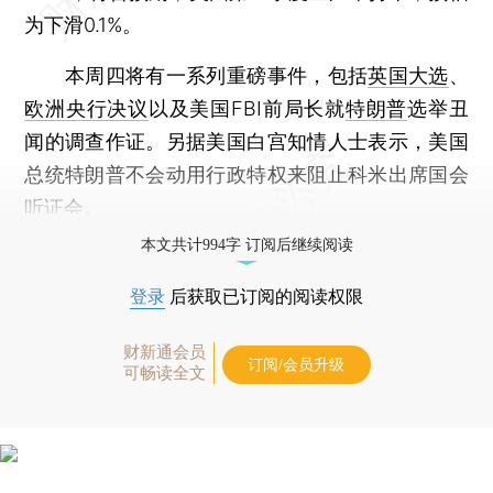
为下滑0.1%。
本周四将有一系列重磅事件，包括
英国大选
、
欧洲央行决议
以及美国FBI前局长就
特朗普
选举丑
闻的调查作证。另据美国白宫知情人士表示，美国
总统特朗普不会动用行政特权来阻止科米出席国会
听证会。
本文共计994字 订阅后继续阅读
登录
后获取已订阅的阅读权限
财新通会员
订阅/会员升级
可畅读全文