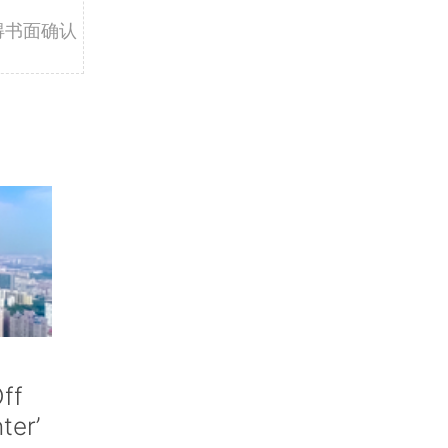
得书面确认
ff
nter’