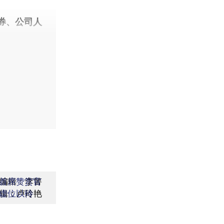
券、公司人
编辑：李箐
首席赞赏官
辑：卢玲艳
虚位以待