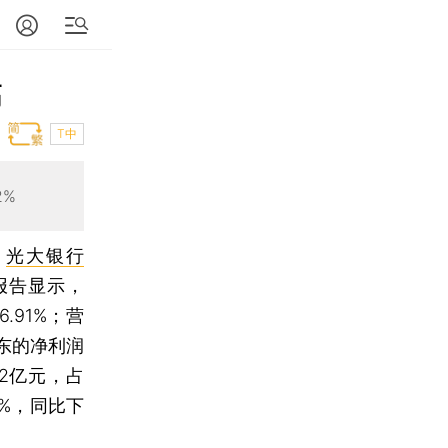
高
T中
2%
，
光大银行
。报告显示，
.91%；营
股东的净利润
02亿元，占
2%，同比下