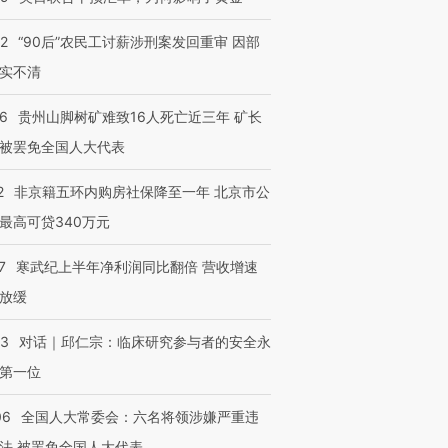
32
“90后”农民工讨薪涉刑案发回重审 因部
实不清
36
贵州山脚树矿难致16人死亡近三年 矿长
被罢免全国人大代表
2
非京籍五环内购房社保降至一年 北京市公
最高可贷340万元
7
寒武纪上半年净利润同比翻倍 营收增速
放缓
53
对话｜邱仁宗：临床研究参与者的安全永
第一位
06
全国人大常委会：六名将领涉嫌严重违
法 被罢免全国人大代表