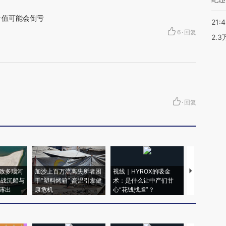
升值可能会倒亏
21:
6
·
回复
2.
·
回复
致多瑙河
加沙上百万流离失所者困
视线｜HYROX的吸金
马航飞行员
二战沉船与
于“塑料烤箱” 高温引发健
术：是什么让中产们甘
粒摇头丸 尿
露出
康危机
心“花钱找虐”？
毒品