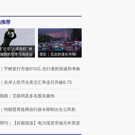
辑推荐
侵”还是“人道危机” 难
撕裂西班牙飞地休达
显影｜瓜农的漫长等待
｜
宇树发行市值610亿 先行者的加速和考验
｜
在岸人民币兑美元汇率连日升破6.75
我闻
｜
艾路明及多名股东被拘
｜
特朗普再签两份行政令限制出生公民权
周刊
｜
【封面报道】电力现货市场元年突进