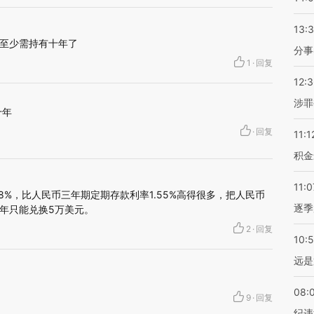
13:
至少需持有十年了
分事
1
·
回复
12:
涉罪
十年
·
回复
11:1
积金
11:0
8%，比人民币三年期定期存款利率1.55%高得很多，把人民币
逐季
年只能兑换5万美元。
2
·
回复
10:
远是
08:
9
·
回复
纪违