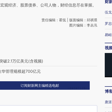
财
阅宏观经济、股票债券、公司人物，财经信息尽在掌握。
伍戈
责任编辑：霍侃 | 版面编辑：邱祺璞
罗志
图片编辑：李丛汛
易峘
视
突破2.1万亿美元(含视频)
华管理规模超700亿元
订阅财新网主编精选电邮
博
唐涯