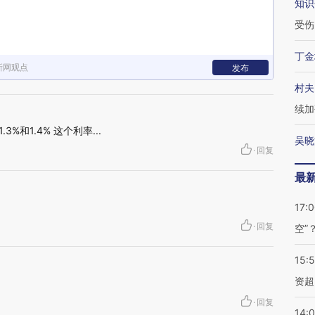
知识
受伤
丁金
新网观点
发布
村夫
续加
.3%和1.4% 这个利率...
吴晓
·
回复
最
17:
·
回复
空”
15:
资超
·
回复
14: