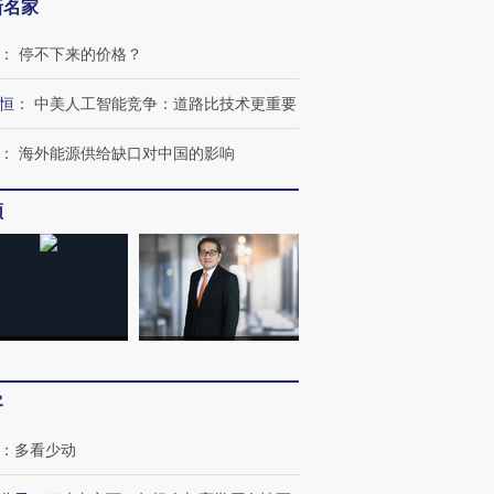
新名家
：
停不下来的价格？
恒
：
中美人工智能竞争：道路比技术更重要
：
海外能源供给缺口对中国的影响
频
客
：
多看少动