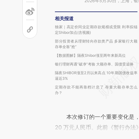
2026年5月30日，上海
相关报道
独家｜高定价同业定期存款规模或受限 利率拟锚
定Shibor加点(含视频)
部分投资者从理财转向存款类产品 多家银行大额
存单全靠“抢”
【数据图解】隔夜Shibor涨至两年来新高位
银行理财再遇“破净”考验 大额存单、国债受追捧
隔夜SHIBOR涨至2月以来高点 10年期国债收益率
逼近3%
定期存款不能再靠档计息了 存量大额存单怎么
办？
本次修订的一个重要变化是，
20 万元人民币。此前《暂行办法