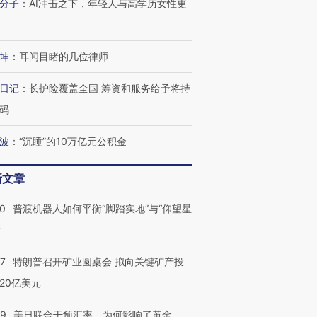
分子
：
AI冲击之下，年轻人与高学历女性更
坤
：
耳闻目睹的几位律师
日记
：
长护险覆盖全国 筹资和服务给予将持
码
波
：
“沉睡”的10万亿元公积金
新文章
00
普渡机器人如何平衡“脚踏实地”与“仰望星
？
57
特朗普召开矿业圆桌会 拟向关键矿产投
20亿美元
09
美日联合干预汇率，为何影响了黄金