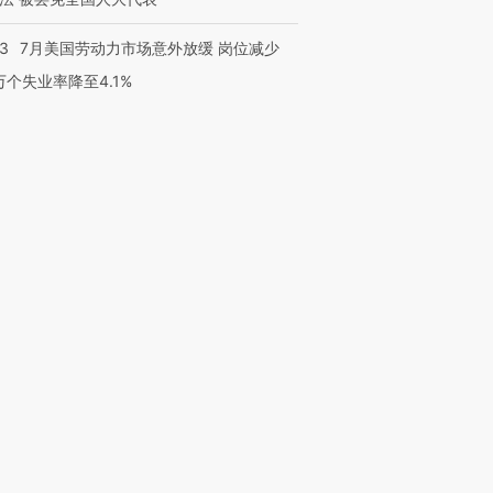
43
7月美国劳动力市场意外放缓 岗位减少
3万个失业率降至4.1%
跨国走私7万
视线｜被称为“蟑螂”的印
视线｜“入侵”还是“人道危
检体内含3种
度Z世代 用街头抗争将教
机”？难民潮撕裂西班牙
秘鲁纳斯
育部长拱下台
飞地休达
13人遇难