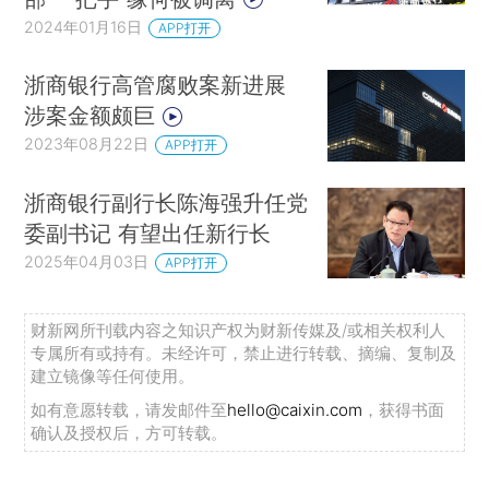
2024年01月16日
APP打开
浙商银行高管腐败案新进展
涉案金额颇巨
2023年08月22日
APP打开
浙商银行副行长陈海强升任党
委副书记 有望出任新行长
2025年04月03日
APP打开
财新网所刊载内容之知识产权为财新传媒及/或相关权利人
专属所有或持有。未经许可，禁止进行转载、摘编、复制及
建立镜像等任何使用。
如有意愿转载，请发邮件至
hello@caixin.com
，获得书面
确认及授权后，方可转载。