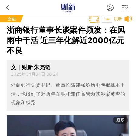
金融
试听
T中
浙商银行董事长谈案件频发：在风
雨中干活 近三年化解近2000亿元
不良
文｜财新 朱亮韬
2025年04月04日 08:24
浙商银行党委书记、董事长陆建强称历史包袱基本出
清，也谈到了近两年在职和卸任高管频繁涉案被查的
现象和感受
原图